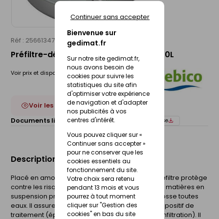
Continuer sans accepter
Bienvenue sur
Réf : 25661347
SEBICO
gedimat.fr
Préfiltre-décofiltre polyéthylène - 1 500L
Sur notre site gedimat.fr,
nous avons besoin de
Voir prix et disponibilité en magasin
cookies pour suivre les
statistiques du site afin
d'optimiser votre expérience
de navigation et d'adapter
Voir les 6 déclinaisons
nos publicités à vos
centres d'intérêt.
Documents liés :
Fiche technique
Notice de pose
Vous pouvez cliquer sur «
Continuer sans accepter »
pour ne conserver que les
Description du produit
cookies essentiels au
fonctionnement du site.
Placé en amont du dispositif d'évacuation, le préfiltre protège
Votre choix sera retenu
contre les risques de colmatage en retenant les matières en
pendant 13 mois et vous
suspension provenant accidentellement de la fosse toutes
pourrez à tout moment
cliquer sur "Gestion des
eaux. Il assure la longévité et la protection du dispositif de
cookies" en bas du site
traitement (épandage, filtre à sable ou tertre d'infiltration). Il