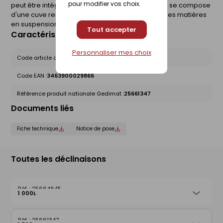
pour modifier vos choix.
peut être intégré ou non à la fosse toutes eaux. Il se compose
d'une cuve remplie de pouzzolane pour piéger les matières
en suspension. Dimensions : 1,6x1,2x1,2m.
Tout accepter
Caractéristiques du produit
Personnaliser mes choix
Code article chez le fournisseur :
DF15O
Code EAN :
3463900029866
Référence produit nationale Gedimat :
25661347
Documents liés
Fiche technique
Notice de pose
Toutes les déclinaisons
25664645
1 000L
25661347