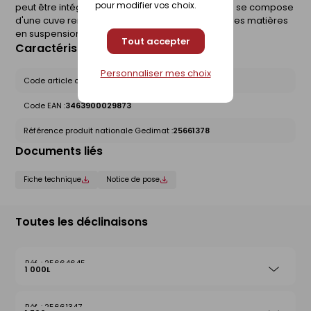
pour modifier vos choix.
peut être intégré ou non à la fosse toutes eaux. Il se compose
d'une cuve remplie de pouzzolane pour piéger les matières
en suspension. Dimensions : 1x0,72x0,67m.
Tout accepter
Caractéristiques du produit
Personnaliser mes choix
Code article chez le fournisseur :
DF200O
Code EAN :
3463900029873
Référence produit nationale Gedimat :
25661378
Documents liés
Fiche technique
Notice de pose
Toutes les déclinaisons
25664645
1 000L
25661347