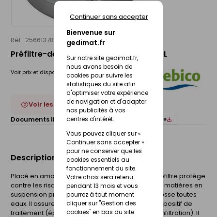
Continuer sans accepter
Bienvenue sur
Réf : 25661378
SEBICO
gedimat.fr
Préfiltre-décofiltre polyéthylène - 200L
Sur notre site gedimat.fr,
nous avons besoin de
Voir prix et disponibilité en magasin
cookies pour suivre les
statistiques du site afin
d'optimiser votre expérience
de navigation et d'adapter
Voir les 6 déclinaisons
nos publicités à vos
centres d'intérêt.
Documents liés :
Fiche technique
Notice de pose
Vous pouvez cliquer sur «
Continuer sans accepter »
pour ne conserver que les
Description du produit
cookies essentiels au
fonctionnement du site.
Placé en amont du dispositif d'évacuation, le préfiltre protège
Votre choix sera retenu
contre les risques de colmatage en retenant les matières en
pendant 13 mois et vous
suspension provenant accidentellement de la fosse toutes
pourrez à tout moment
cliquer sur "Gestion des
eaux. Il assure la longévité et la protection du dispositif de
cookies" en bas du site
traitement (épandage, filtre à sable ou tertre d'infiltration). Il