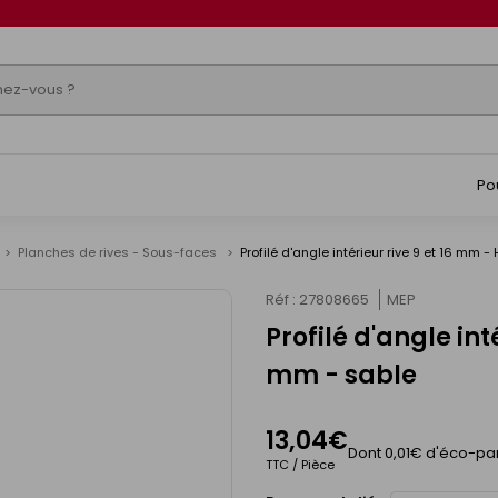
Po
Planches de rives - Sous-faces
Profilé d'angle intérieur rive 9 et 16 mm
Réf : 27808665
MEP
Profilé d'angle in
mm - sable
13,04€
Dont 0,01€ d'éco-par
TTC / Pièce