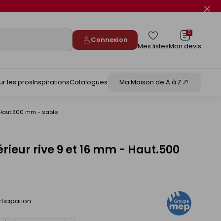
Fer
le
flas
info
0
Connexion
Mes listes
Mon devis
ur les pros
Inspirations
Catalogues
Ma Maison de A à Z
 - Haut.500 mm - sable
térieur rive 9 et 16 mm - Haut.500
ticipation