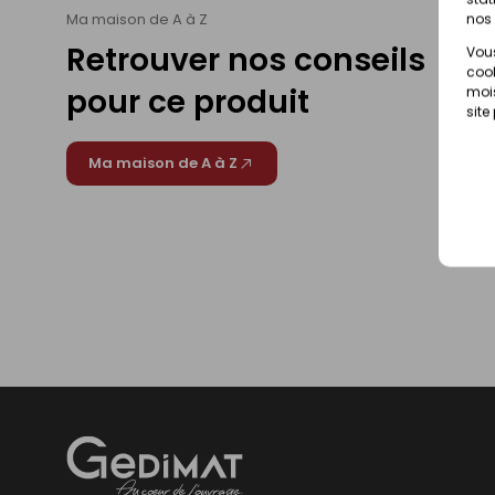
Ma maison de A à Z
nos 
Retrouver nos conseils
Vous
cook
pour ce produit
mois
site
Ma maison de A à Z
Gedimat
- AU COEUR DE L'OUVRAGE