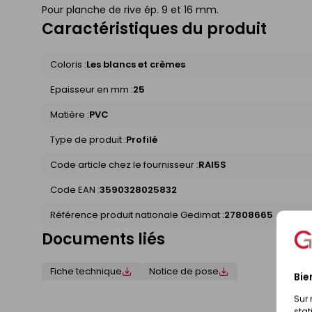
Pour planche de rive ép. 9 et 16 mm.
Caractéristiques du produit
Coloris :
Les blancs et crèmes
Epaisseur en mm :
25
Matière :
PVC
Type de produit :
Profilé
Code article chez le fournisseur :
RAI5S
Code EAN :
3590328025832
Référence produit nationale Gedimat :
27808665
Documents liés
Fiche technique
Notice de pose
Bie
Sur 
stat