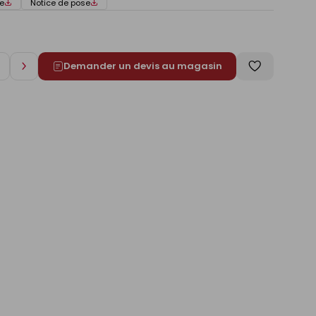
e
Notice de pose
Demander un devis au magasin
Augmenter
Enregistrer
de
comme
1
liste