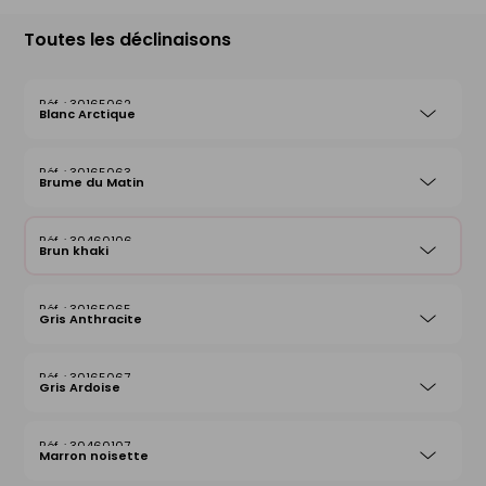
Toutes les déclinaisons
30165062
Blanc Arctique
30165063
Brume du Matin
30460106
Brun khaki
30165065
Gris Anthracite
30165067
Gris Ardoise
30460107
Marron noisette