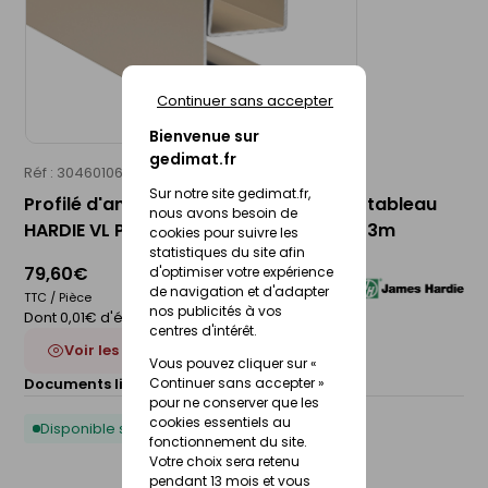
Continuer sans accepter
Bienvenue sur
gedimat.fr
Réf : 30460106
JAMES HARDIE
Sur notre site gedimat.fr,
Profilé d'angle sortant et de retour de tableau
nous avons besoin de
HARDIE VL PLANK brun kaki- 31 x 31 mm 3m
cookies pour suivre les
statistiques du site afin
79,60€
d'optimiser votre expérience
de navigation et d'adapter
TTC / Pièce
nos publicités à vos
Dont 0,01€ d'éco-participation
centres d'intérêt.
Voir les 8 déclinaisons
Vous pouvez cliquer sur «
Documents liés :
Continuer sans accepter »
Fiche technique
pour ne conserver que les
cookies essentiels au
Disponible sous 10 jours
fonctionnement du site.
Votre choix sera retenu
pendant 13 mois et vous