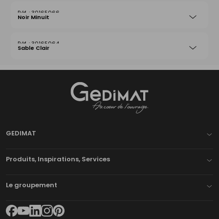
30165066
Noir Minuit
30165064
Sable Clair
Gedimat
- AU COEUR DE L'OUVRAGE
GEDIMAT
Produits, Inspirations, Services
Le groupement