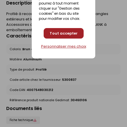
Description du produit
pourrez à tout moment
cliquer sur "Gestion des
Profilé à recouvrement permettant de traiter les angles
cookies" en bas du site
pour modifier vos choix.
extérieurs et les angles de fenêtres.
Accessoires de pose pour bardage HARDIE VL PLANK à
emboîtement.
Tout accepter
Caractéristiques du produit
Personnaliser mes choix
Coloris :
Brun et nuances
Matière :
Aluminium
Type de produit :
Profilé
Code article chez le fournisseur :
5300837
Code EAN :
4007548030212
Référence produit nationale Gedimat :
30460106
Documents liés
Fiche technique