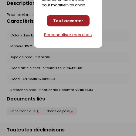
Description du produit
pour modifier vos choix.
Pour lambris sous face de largeur 250 mm.
Caractéristiques du produit
Tout accepter
Personnaliser mes choix
Coloris :
Les bois blonds
Matière :
PVC
Type de produit :
Profilé
Code article chez le fournisseur :
SAJ254C
Code EAN :
3590328025511
Référence produit nationale Gedimat :
27808504
Documents liés
Fiche technique
Notice de pose
Toutes les déclinaisons