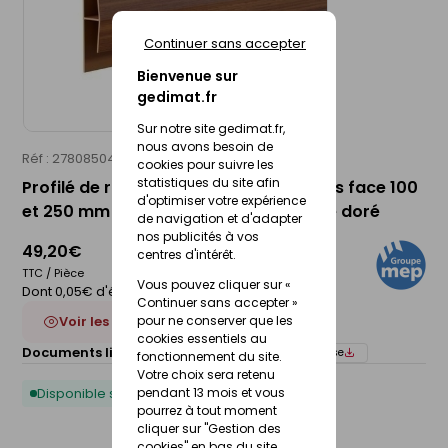
Continuer sans accepter
Bienvenue sur
gedimat.fr
Sur notre site gedimat.fr,
nous avons besoin de
Réf : 27808504
MEP
cookies pour suivre les
statistiques du site afin
Profilé de raccord largeur lambris sous face 100
d'optimiser votre expérience
et 250 mm - 12 x 137 mm L.4 m - chêne doré
de navigation et d'adapter
nos publicités à vos
49,20€
centres d'intérêt.
TTC / Pièce
Vous pouvez cliquer sur «
Dont 0,05€ d'éco-participation
Continuer sans accepter »
pour ne conserver que les
Voir les 5 déclinaisons
cookies essentiels au
Documents liés :
Fiche technique
Notice de pose
fonctionnement du site.
Votre choix sera retenu
pendant 13 mois et vous
Disponible sous 10 jours
pourrez à tout moment
cliquer sur "Gestion des
cookies" en bas du site