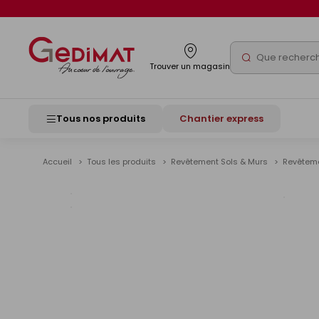
Panneau de gestion des cookies
Rechercher
Trouver un magasin
Tous nos produits
Chantier express
Accueil
Tous les produits
Revêtement Sols & Murs
Revêteme
Voir
les
image