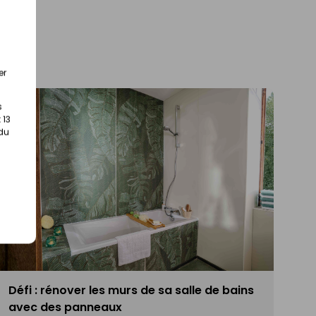
er
s
 13
 du
Défi : rénover les murs de sa salle de bains
avec des panneaux