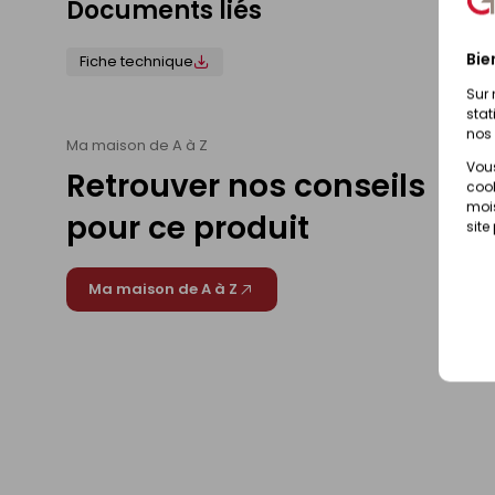
Documents liés
Bie
Fiche technique
Sur 
stat
nos 
Ma maison de A à Z
Vous
Retrouver nos conseils
cook
mois
pour ce produit
site
Ma maison de A à Z