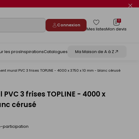
Fer
le
flas
info
0
Connexion
Mes listes
Mon devis
ur les pros
Inspirations
Catalogues
Ma Maison de A à Z
ent mural PVC 3 frises TOPLINE - 4000 x 3750 x 10 mm - blanc cérusé
PVC 3 frises TOPLINE - 4000 x
anc cérusé
-participation