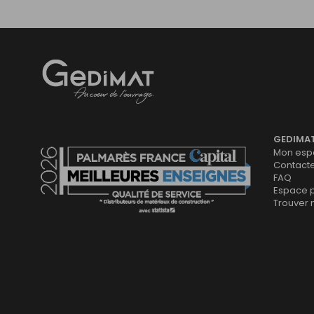
Gedimat
- AU COEUR DE L'OUVRAGE
GEDIMA
Mon espa
Contact
FAQ
Espace 
Trouver