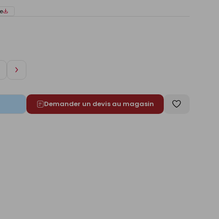
e
Augmenter
de
1
Demander un devis au magasin
Enregistrer
comme
liste