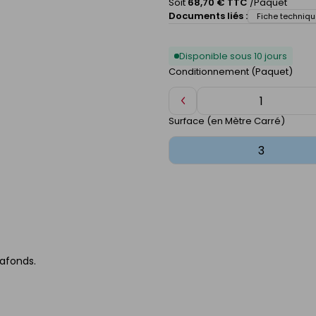
Soit
68,70 € TTC
/Paquet
Documents liés :
Fiche techniqu
Disponible sous 10 jours
Conditionnement (Paquet)
Diminuer
de
Surface (en Mètre Carré)
1
lafonds.