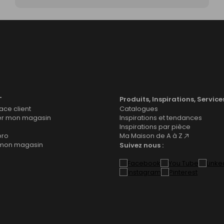
T
Produits, Inspirations, Service
ce client
Catalogues
er mon magasin
Inspirations et tendances
Inspirations par pièce
pro
Ma Maison de A à Z
 mon magasin
Suivez nous :