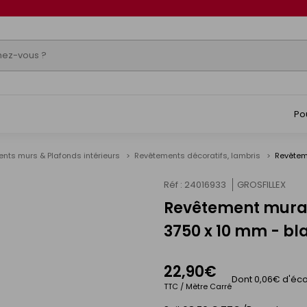
Po
nts murs & Plafonds intérieurs
Revêtements décoratifs, lambris
Revêtem
Réf : 24016933
GROSFILLEX
Revêtement mural 
s
3750 x 10 mm - bl
22,90€
Dont 0,06€ d'éco
TTC / Mètre Carré