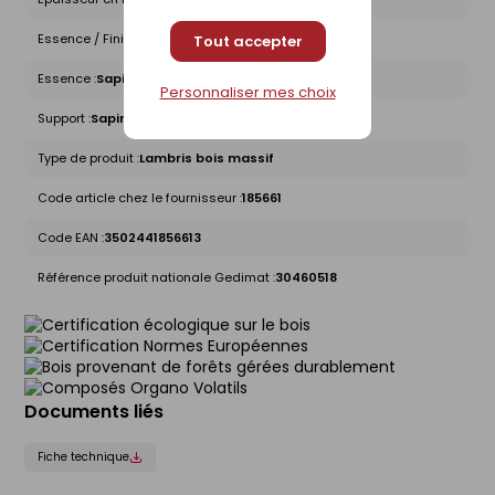
Essence / Finition :
Noir
Tout accepter
Essence :
Sapin
Personnaliser mes choix
Support :
Sapin
Type de produit :
Lambris bois massif
Code article chez le fournisseur :
185661
Code EAN :
3502441856613
Référence produit nationale Gedimat :
30460518
Documents liés
Fiche technique