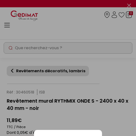
Panneau de gestion des cookies
Fer
le
0
flas
Connexio
info
Rechercher
Chantier express
Revêtements décoratifs, lambris
Réf : 30460518
ISB
Revêtement mural RYTHMIX ONDE S - 2400 x 40 x
40 mm - noir
11,89€
TTC / Pièce
Dont 0,05€ d'éco-participation