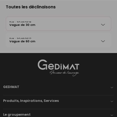
Toutes les déclinaisons
30460518
Vague de 30 cm
30460517
Vague de 60 cm
Gedimat
- AU COEUR DE L'OUVRAGE
GEDIMAT
Produits, Inspirations, Services
Le groupement