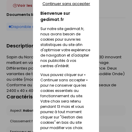
Continuer sans accepter
Voir les 2 déclinaisons
Bienvenue sur
Documents liés :
Fiche technique
gedimat.fr
Disponible sur commande
Sur notre site gedimat.fr,
nous avons besoin de
cookies pour suivre les
statistiques du site afin
Description du produit
d'optimiser votre expérience
de navigation et d'adapter
Sapin du Nord massif, surface rabotée. Usinage 3D innovant
nos publicités à vos
mettant en valeur les tonalités du bois et son veinage.
centres d'intérêt.
Différentes poses possibles : alignée, en quinconce. Deux
variantes de tasseaux possibles : effet vague (modèle Onde)
Vous pouvez cliquer sur «
ou crête (modèle Dune).
Continuer sans accepter »
Conforme au DTU. Marquage CE NE EN 14195. Tasseaux de
pour ne conserver que les
2400 x 40 x 40 mm.
cookies essentiels au
Caractéristiques du produit
fonctionnement du site.
Votre choix sera retenu
pendant 13 mois et vous
Aspect :
Raboté
pourrez à tout moment
cliquer sur "Gestion des
Classement feu B0088 :
D-s2
cookies" en bas du site
pour modifier vos choix.
Epaisseur en mm :
40