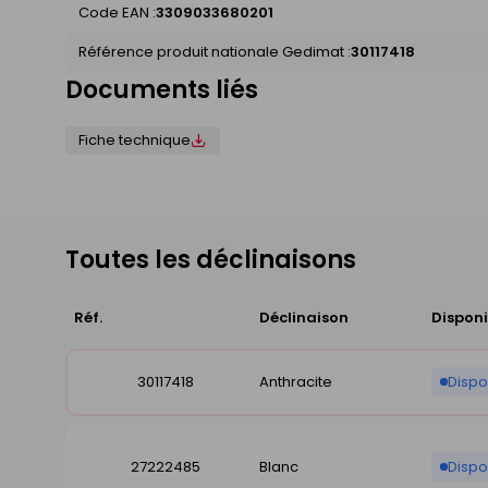
Code EAN :
3309033680201
Référence produit nationale Gedimat :
30117418
Documents liés
Fiche technique
Toutes les déclinaisons
Réf.
Déclinaison
Disponi
30117418
Anthracite
Dispo
27222485
Blanc
Dispo