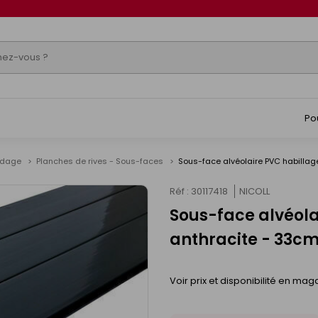
Po
ardage
Planches de rives - Sous-faces
Sous-face alvéolaire PVC habillag
Réf : 30117418
NICOLL
Sous-face alvéola
anthracite - 33c
Voir prix et disponibilité en mag