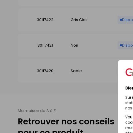
30117422
Gris Clair
Dispo
30117421
Noir
Dispo
30117420
Sable
Dispo
Bie
Sur 
stat
nos 
Ma maison de A à Z
Vous
Retrouver nos conseils
cook
mois
pour ce produit
site