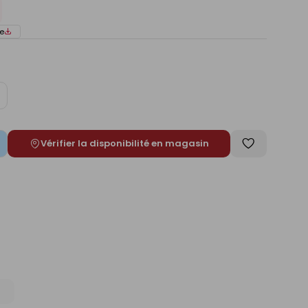
e
ugmenter
e
Vérifier la disponibilité en magasin
Enregistrer
comme
liste