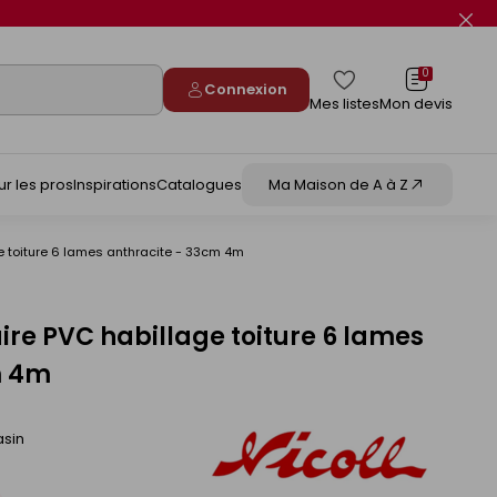
Fer
le
flas
info
0
Connexion
Mes listes
Mon devis
ur les pros
Inspirations
Catalogues
Ma Maison de A à Z
e toiture 6 lames anthracite - 33cm 4m
ire PVC habillage toiture 6 lames
m 4m
asin