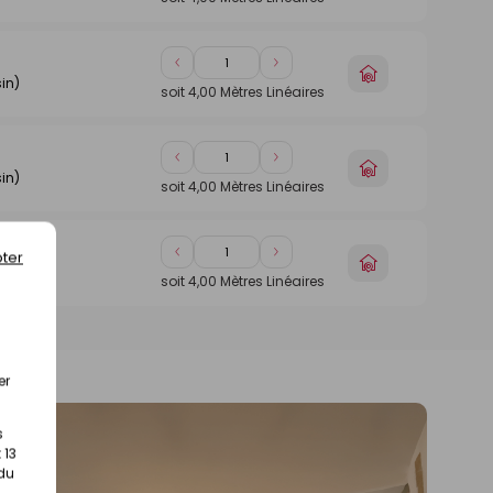
1
1
magasin
Diminuer
Augmenter
Choisir
in)
de
de
un
soit
4,00
Mètres Linéaires
1
1
magasin
Diminuer
Augmenter
Choisir
in)
de
de
un
soit
4,00
Mètres Linéaires
1
1
magasin
ter
Diminuer
Augmenter
Choisir
in)
de
de
un
soit
4,00
Mètres Linéaires
1
1
magasin
er
s
 13
 du