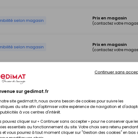
Prix en magasin
nibilité selon magasin
(contactez votre magas
Prix en magasin
nibilité selon magasin
(contactez votre magas
Prix en magasin
Continuer sans accep
nibilité selon magasin
(contactez votre magas
nvenue sur gedimat.fr
notre site gedimat.fr, nous avons besoin de cookies pour suivre les
istiques du site afin d'optimiser votre expérience de navigation et d'adapt
publicités à vos centres d'intérêt.
 pouvez cliquer sur « Continuer sans accepter » pour ne conserver que le
ies essentiels au fonctionnement du site. Votre choix sera retenu pendant
 et vous pourrez à tout moment cliquer sur "Gestion des cookies" en bas
 pour modifier vos choix.