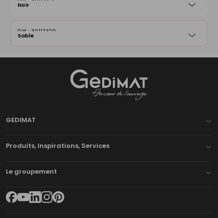
30117421
Noir
30117420
Sable
Gedimat
- AU COEUR DE L'OUVRAGE
GEDIMAT
Produits, Inspirations, Services
Le groupement