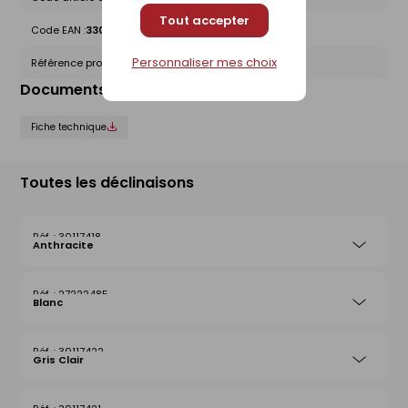
Tout accepter
Code EAN :
3309033384901
Personnaliser mes choix
Référence produit nationale Gedimat :
30117420
Documents liés
Fiche technique
Toutes les déclinaisons
30117418
Anthracite
27222485
Blanc
30117422
Gris Clair