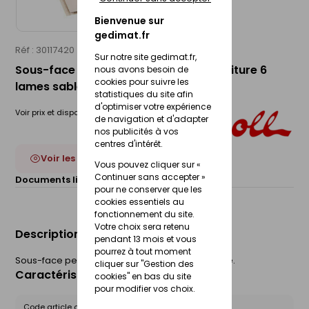
Bienvenue sur
gedimat.fr
Réf : 30117420
NICOLL
Sur notre site gedimat.fr,
Sous-face alvéolaire PVC habillage toiture 6
nous avons besoin de
cookies pour suivre les
lames sable - 33cm 4m
statistiques du site afin
d'optimiser votre expérience
Voir prix et disponibilité en magasin
de navigation et d'adapter
nos publicités à vos
centres d'intérêt.
Voir les 5 déclinaisons
Vous pouvez cliquer sur «
Continuer sans accepter »
Documents liés :
Fiche technique
pour ne conserver que les
cookies essentiels au
fonctionnement du site.
Votre choix sera retenu
Description du produit
pendant 13 mois et vous
pourrez à tout moment
Sous-face permettant l'habillage en sous toiture.
cliquer sur "Gestion des
Caractéristiques du produit
cookies" en bas du site
pour modifier vos choix.
Code article chez le fournisseur :
PSFA334S