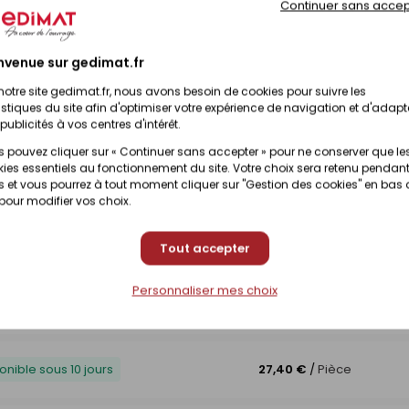
Continuer sans accep
nvenue sur gedimat.fr
notre site gedimat.fr, nous avons besoin de cookies pour suivre les
istiques du site afin d'optimiser votre expérience de navigation et d'adapt
publicités à vos centres d'intérêt.
ibilité
Prix TTC
 pouvez cliquer sur « Continuer sans accepter » pour ne conserver que le
ies essentiels au fonctionnement du site. Votre choix sera retenu pendant
27,40 €
/
Pièce
onible sous 10 jours
 et vous pourrez à tout moment cliquer sur "Gestion des cookies" en bas
 pour modifier vos choix.
onible sous 10 jours
27,40 €
/
Pièce
Tout accepter
Personnaliser mes choix
Prix en magasin
onible sous 10 jours
(contactez votre magasin
onible sous 10 jours
27,40 €
/
Pièce