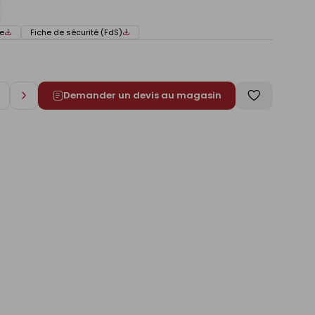
e
Fiche de sécurité (FdS)
Demander un devis au magasin
Augmenter
Enregistrer
de
comme
1
liste