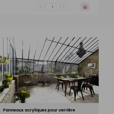
1
1
Choisir
Diminuer
Augmenter
un
de
de
magasin
1
1
Panneaux acryliques pour verrière