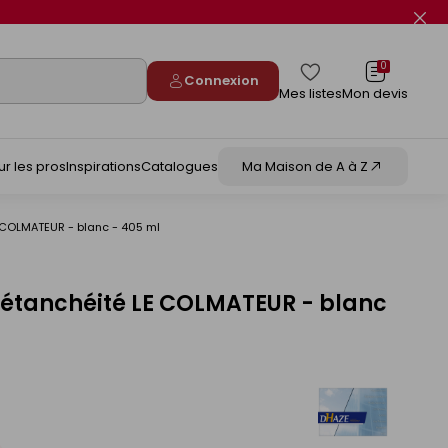
Fer
le
flas
info
0
Connexion
Mes listes
Mon devis
ur les pros
Inspirations
Catalogues
Ma Maison de A à Z
 COLMATEUR - blanc - 405 ml
'étanchéité LE COLMATEUR - blanc