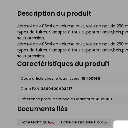
Description du produit
Aérosol de 405ml en volume brut, volume net de 250 m
types de fuites. S'adapte à tous supports : acier,bois,pvc
sous pression.
Aérosol de 405ml en volume brut, volume net de 250 m
types de fuites. S'adapte à tous supports : acier,bois,pvc
sous pression.
Caractéristiques du produit
Code article chez le fournisseur :
15400145
Code EAN :
3800420403217
Référence produit nationale Gedimat :
26862989
Documents liés
Fiche technique
Fiche de sécurité (FdS)