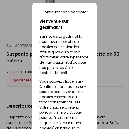
Continuer sans accepter
Bienvenue sur
gedimat.fr
Sur notre site gedimat.fr,
nous avons besoin de
Réf : 30072868
LIM
cookies pour suivre les
statistiques du site afin
Suspente pour fourrure 47 - 50cm - boîte de 50
d'optimiser votre expérience
pièces.
de navigation et d'adapter
nos publicités à vos
Voir prix et disponibilité en magasin
centres d'intérêt.
Voir les 9 déclinaisons
Vous pouvez cliquer sur «
Continuer sans accepter »
pour ne conserver que les
cookies essentiels au
fonctionnement du site.
Description du produit
Votre choix sera retenu
pendant 13 mois et vous
Suspente en acier galvanisé destinée à la fixation de
pourrez à tout moment
fourrures métalliques type F47 pour plafond suspendu. Boîte
cliquer sur "Gestion des
de 50 pièces.
cookies" en bas du site