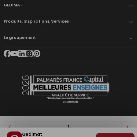
GEDIMAT
Produits, Inspirations, Services
Le groupement
Diminuer
Aug
Gedimat
de
de
Plan du site
Mentions légales
Cookies
Déclaration d'accessibilité