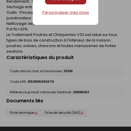
Rendement : 1L = ± 5m²
Séchage entre 2 couches : 15min
Personnaliser mes choix
Outils : Pinceau
pulvérisateur
Nettoyage des outils : Eau
Pot 5L+20%.
Le Traitement Poutres et Charpentes V33 est idéal sur tous
types de bois de construction à l'intérieur de la maison :
poutres, solives, chevrons et toutes menuiseries de fortes
sections.
Caractéristiques du produit
Code article chez le fournisseur :
111591
Code EAN :
3153895056076
Référence produit nationale Gedimat :
28898252
Documents liés
Fiche technique
Fiche de sécurité (FdS)