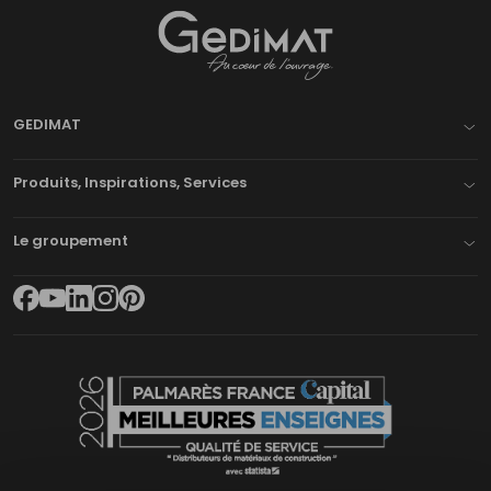
Gedimat
- AU COEUR DE L'OUVRAGE
GEDIMAT
Produits, Inspirations, Services
Le groupement