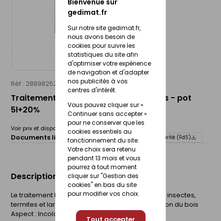
Bienvenue sur
gedimat.fr
Sur notre site gedimat.fr,
nous avons besoin de
cookies pour suivre les
statistiques du site afin
d'optimiser votre expérience
de navigation et d'adapter
nos publicités à vos
Réf : 28898252
V33
centres d'intérêt.
Traitement bois poutres et charpentes - pot
Vous pouvez cliquer sur «
5l+20%
Continuer sans accepter »
pour ne conserver que les
Voir prix et disponibilité en magasin
cookies essentiels au
Documents liés :
Fiche technique
Fiche de sécurité (FdS)
fonctionnement du site.
Votre choix sera retenu
pendant 13 mois et vous
pourrez à tout moment
Description du produit
cliquer sur "Gestion des
cookies" en bas du site
pour modifier vos choix.
Le traitement Poutres et Charpentes V33 élimine insectes,
termites et larves responsables de la dégradation du bois
Aspect : Incolore
Tout accepter