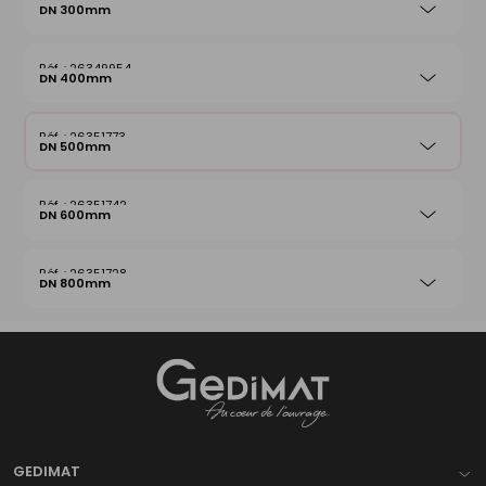
DN 300mm
26349954
DN 400mm
26351773
DN 500mm
26351742
DN 600mm
26351728
DN 800mm
Gedimat
- AU COEUR DE L'OUVRAGE
GEDIMAT