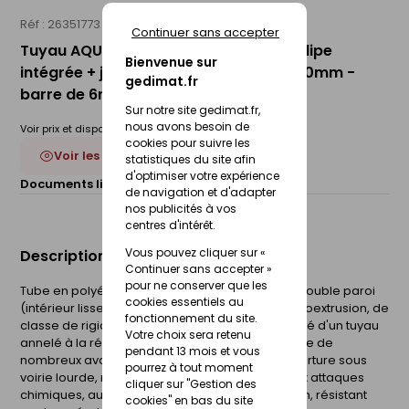
Réf : 26351773
HEGLER
Continuer sans accepter
Tuyau AQUATUB CR8 en PE-HD avec tulipe
Bienvenue sur
intégrée + joint - diamètre nominal 500mm -
gedimat.fr
barre de 6m
Sur notre site gedimat.fr,
nous avons besoin de
Voir prix et disponibilité en magasin
cookies pour suivre les
Voir les 5 déclinaisons
statistiques du site afin
d'optimiser votre expérience
Documents liés :
Fiche technique
de navigation et d'adapter
nos publicités à vos
centres d'intérêt.
Vous pouvez cliquer sur «
Description du produit
Continuer sans accepter »
pour ne conserver que les
Tube en polyéthylène haute densité (PE-HD) à double paroi
cookies essentiels au
(intérieur lisse et extérieur annelé), réalisé par coextrusion, de
fonctionnement du site.
classe de rigidité SN 8. Il allie de ce fait la flexibilité d'un tuyau
Votre choix sera retenu
annelé à la résistance d'un tuyau lisse. Il présente de
pendant 13 mois et vous
nombreux avantages : poids réduit, faible couverture sous
pourrez à tout moment
voirie lourde, résistance élevée à l'abrasion, aux attaques
cliquer sur "Gestion des
chimiques, aux U.V, sécurité optimale d'utilisation, résistant
cookies" en bas du site