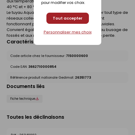
aux températures entre
pour modifier vos choix.
40 °C et + 80 °C.
Le tuyau Aquatub de Hegler est destiné à équiper tout type de
réseaux collectifs ou individuels d'assainissement
Tout accepter
fonctionnant par gravité : eaux usées ou eaux pluviales.
Convient également à l'assainissement routier, au busage de
Personnaliser mes choix
fossés et aux réseaux nécessitant une très faible pente.
Caractéristiques du produit
Code article chez le fournisseur :
7150000600
Code EAN :
3662710000854
Référence produit nationale Gedimat :
26351773
Documents liés
Fiche technique
Toutes les déclinaisons
26349992