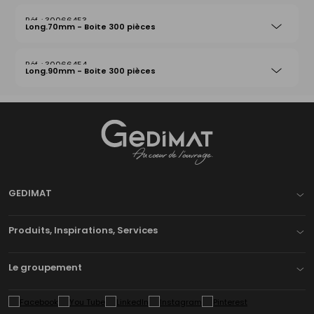
30066453
Long.70mm - Boite 300 pièces
30066454
Long.90mm - Boite 300 pièces
Gedimat
- AU COEUR DE L'OUVRAGE
GEDIMAT
Produits, Inspirations, Services
Le groupement