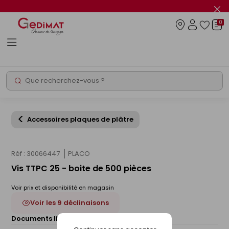
Panneau de gestion des cookies
Fer
le
0
flas
Connexio
info
Rechercher
Chantier express
Accessoires plaques de plâtre
Réf : 30066447
PLACO
Vis TTPC 25 - boite de 500 pièces
Voir prix et disponibilité en magasin
Voir les 9 déclinaisons
Documents liés :
Fiche technique