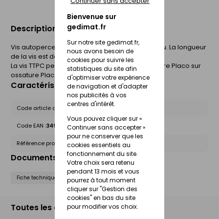
Continuer sans accepter
Bienvenue sur
gedimat.fr
Description du produit
Sur notre site gedimat.fr,
Vis autoperceuse à tête trompette et pointe clou. La longueur
nous avons besoin de
de la vis est de 25 mm. Boite de 500 pièces.
cookies pour suivre les
La vis TTPC permet la fixation de plaques de plâtre Placo sur
statistiques du site afin
ossature Placostil ou sur ossature bois.
d'optimiser votre expérience
Caractéristiques du produit
de navigation et d'adapter
nos publicités à vos
centres d'intérêt.
Code article chez le fournisseur :
E60260500
Vous pouvez cliquer sur «
Code EAN :
3496250214699
Continuer sans accepter »
pour ne conserver que les
Référence produit nationale Gedimat :
30066447
cookies essentiels au
fonctionnement du site.
Documents liés
Votre choix sera retenu
pendant 13 mois et vous
Fiche technique
pourrez à tout moment
cliquer sur "Gestion des
cookies" en bas du site
Toutes les déclinaisons
pour modifier vos choix.