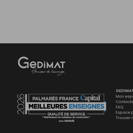
Gedimat
- AU COEUR DE L'OUVRAGE
GEDIMA
Mon espa
Contact
FAQ
Espace 
Trouver