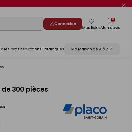
Fer
le
flas
info
0
Connexion
Mes listes
Mon devis
ur les pros
Inspirations
Catalogues
Ma Maison de A à Z
ces
e de 300 pièces
asin