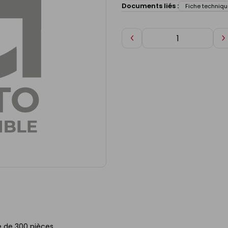
Documents liés :
Fiche techniqu
Diminuer
A
de
d
1
1
e de 300 pièces.