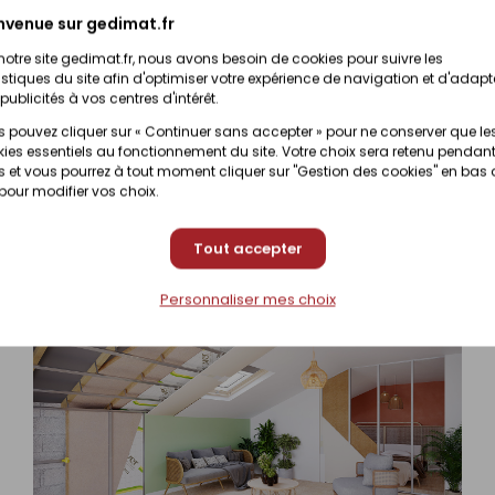
(contactez vo
nvenue sur gedimat.fr
notre site gedimat.fr, nous avons besoin de cookies pour suivre les
Prix en maga
Disponibilité selon magasin
istiques du site afin d'optimiser votre expérience de navigation et d'adapt
(contactez vo
publicités à vos centres d'intérêt.
 pouvez cliquer sur « Continuer sans accepter » pour ne conserver que le
Prix en maga
Disponibilité selon magasin
ies essentiels au fonctionnement du site. Votre choix sera retenu pendant
(contactez vo
 et vous pourrez à tout moment cliquer sur "Gestion des cookies" en bas
 pour modifier vos choix.
Tout accepter
Personnaliser mes choix