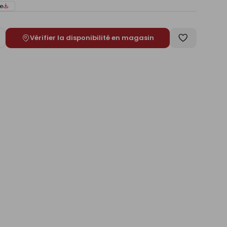
e
Vérifier la disponibilité en magasin
ugmenter
Enregistrer
e
comme
liste