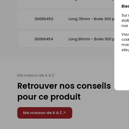
Bie
Sur 
30066453
Long.70mm - Boite 300 pièces
stat
nos 
Vous
30066454
Long.90mm - Boite 300 pièces
cook
mois
site
Ma maison de A à Z
Retrouver nos conseils
pour ce produit
Ma maison de A à Z