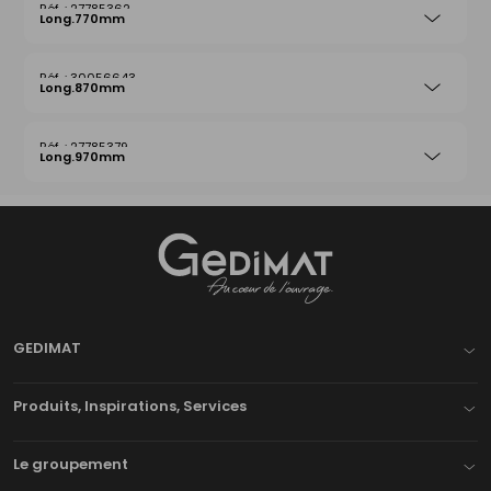
27785362
Long.770mm
30056643
Long.870mm
27785379
Long.970mm
Gedimat
- AU COEUR DE L'OUVRAGE
GEDIMAT
Produits, Inspirations, Services
Le groupement