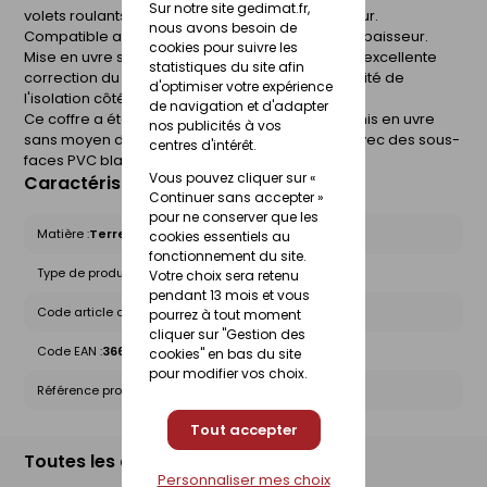
Sur notre site gedimat.fr,
volets roulants intégrés en débord vers l'extérieur.
nous avons besoin de
Compatible avec tout type de mur de 20 cm d'épaisseur.
cookies pour suivre les
Mise en uvre sans moyen de levage. Il offre une excellente
statistiques du site afin
correction du pont thermique grâce à la continuité de
d'optimiser votre expérience
l'isolation côté intérieur.
de navigation et d'adapter
Ce coffre a été spécialement conçu pour être mis en uvre
nos publicités à vos
sans moyen de levage. Les 1/2 CVR sont livrés avec des sous-
centres d'intérêt.
faces PVC blanches.
Vous pouvez cliquer sur «
Caractéristiques du produit
Continuer sans accepter »
pour ne conserver que les
Matière :
Terre cuite
cookies essentiels au
fonctionnement du site.
Type de produit :
Coffre de volets roulants
Votre choix sera retenu
pendant 13 mois et vous
Code article chez le fournisseur :
DC31340
pourrez à tout moment
cliquer sur "Gestion des
Code EAN :
3661216120684
cookies" en bas du site
pour modifier vos choix.
Référence produit nationale Gedimat :
30056665
Tout accepter
Toutes les déclinaisons
Personnaliser mes choix