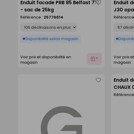
Enduit facade PRB 85 Belfast 716
Enduit d
Enregistrer
- sac de 25kg
J30 opa
comme
Référence :
25776614
Référence
liste
Déclinaison
Déclinaison
Disponibilité selon magasin
Disponib
Voir prix et disponibilité en
Voir prix e
Ajouter
magasin
magasin
au
devis
Enduit 
Enregistrer
CHAUX 0
comme
Référence
liste