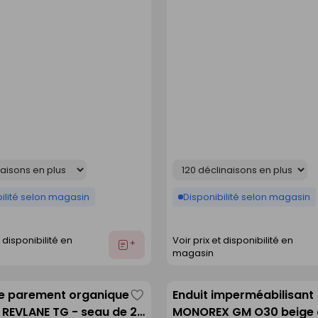
Déclinaison
ilité selon magasin
Disponibilité selon magasin
t disponibilité en
Voir prix et disponibilité en
Ajouter
magasin
au
devis
de parement organique
Enduit imperméabilisant
Enregistrer
 REVLANE TG - seau de 25
MONOREX GM O30 beige 