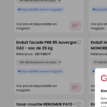
Disponibilité selon magasin
Disponib
Voir prix et disponibilité en
Voir prix e
Ajouter
magasin
magasin
au
devis
Enduit facade PRB 85 Auvergne
Enduit 
Enregistrer
042 - sac de 25 kg
MONOREX
comme
25kg
Référence :
25776577
Référence
liste
Déclinaison
Déclinaison
Disponibilité selon magasin
Disponib
Voir prix et disponibilité en
Voir prix e
Ajouter
magasin
magasin
Bie
au
devis
Sur 
stat
Sous-couche RENOMUR PATE -
Enduit 
Enregistrer
nos 