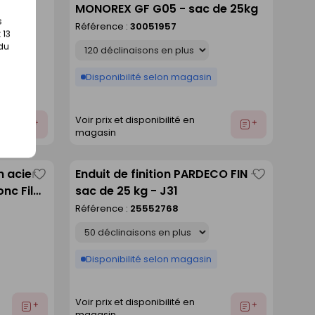
able
MONOREX GF G05 - sac de 25kg
comme
comme
s
Référence :
30051957
liste
liste
 13
Déclinaison
 du
Disponibilité selon magasin
Voir prix et disponibilité en
Ajouter
Ajouter
magasin
au
au
devis
devis
n acier
Enduit de finition PARDECO FIN -
Enregistrer
Enregistre
nc Fil
sac de 25 kg - J31
comme
comme
.3,00m
Référence :
25552768
liste
liste
Déclinaison
Disponibilité selon magasin
Voir prix et disponibilité en
Ajouter
Ajouter
magasin