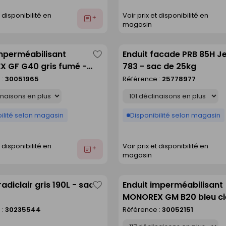
t disponibilité en
Voir prix et disponibilité en
Ajouter
magasin
au
devis
imperméabilisant
Enduit facade PRB 85H J
Enregistrer
 GF G40 gris fumé -
783 - sac de 25kg
comme
25kg
 :
30051965
Référence :
25778977
liste
Déclinaison
ilité selon magasin
Disponibilité selon magasin
t disponibilité en
Voir prix et disponibilité en
Ajouter
magasin
au
devis
radiclair gris 190L - sac
Enduit imperméabilisant
Enregistrer
MONOREX GM B20 bleu cie
comme
de 25kg
 :
30235544
Référence :
30052151
liste
Déclinaison