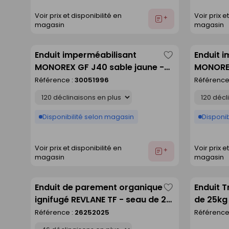
Voir prix et disponibilité en
Voir prix e
Ajouter
magasin
magasin
au
devis
Enduit imperméabilisant
Enduit 
Enregistrer
MONOREX GF J40 sable jaune -
MONOREX
comme
sac de 25kg
sac de 
Référence :
30051996
Référence
liste
Déclinaison
Déclinaison
Disponibilité selon magasin
Disponib
Voir prix et disponibilité en
Voir prix e
Ajouter
magasin
magasin
au
devis
Enduit de parement organique
Enduit T
Enregistrer
ignifugé REVLANE TF - seau de 25
de 25kg
comme
kg - B15
Référence :
26252025
Référence
liste
Déclinaison