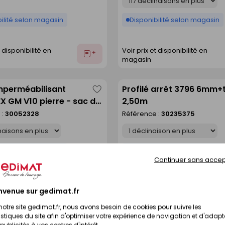
ilité selon magasin
Disponibilité selon magasin
t disponibilité en
Voir prix et disponibilité en
Ajouter
magasin
au
devis
imperméabilisant
Profilé arrêt 3796 6mm+
Enregistrer
 GM V10 pierre - sac de
2,50m
comme
 :
30052328
Référence :
30235375
liste
Déclinaison
ilité selon magasin
Disponibilité selon magasin
Continuer sans accep
t disponibilité en
Voir prix et disponibilité en
Ajouter
magasin
nvenue sur gedimat.fr
au
devis
notre site gedimat.fr, nous avons besoin de cookies pour suivre les
istiques du site afin d'optimiser votre expérience de navigation et d'adapt
imperméabilisant
Enduit de restauration
Enregistrer
publicités à vos centres d'intérêt.