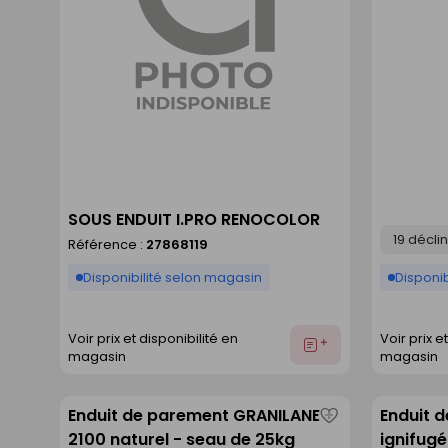
SOUS ENDUIT I.PRO RENOCOLOR
Déclinaison
Référence :
27868119
Disponibilité selon magasin
Disponib
Voir prix et disponibilité en
Voir prix e
Ajouter
magasin
magasin
au
devis
Enduit de parement GRANILANE +
Enduit 
Enregistrer
2100 naturel - seau de 25kg
ignifugé