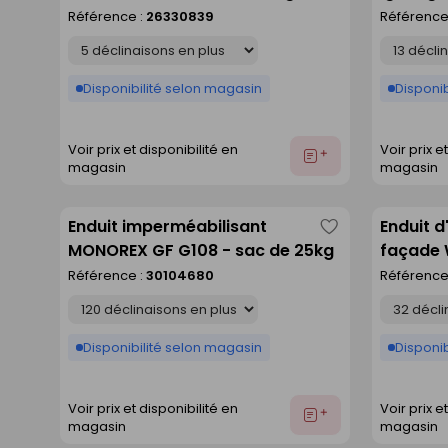
comme
kg - G00
Référence :
26330839
Référence
liste
Déclinaison
Déclinaison
Disponibilité selon magasin
Disponib
Voir prix et disponibilité en
Voir prix e
Ajouter
magasin
magasin
au
devis
Enduit imperméabilisant
Enduit d
Enregistrer
MONOREX GF G108 - sac de 25kg
façade 
comme
beige cl
Référence :
30104680
Référence
liste
Déclinaison
Déclinaison
Disponibilité selon magasin
Disponib
Voir prix et disponibilité en
Voir prix e
Ajouter
magasin
magasin
au