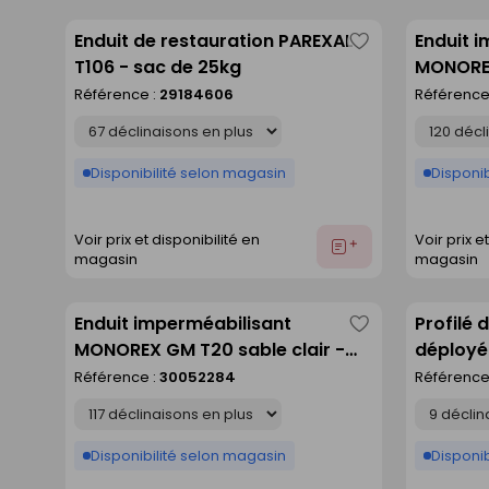
devis
Enduit de restauration PAREXAL
Enduit 
Enregistrer
T106 - sac de 25kg
MONOREX
comme
sac de 
Référence :
29184606
Référence
liste
Déclinaison
Déclinaison
Disponibilité selon magasin
Disponib
Voir prix et disponibilité en
Voir prix e
Ajouter
magasin
magasin
au
devis
Enduit imperméabilisant
Profilé 
Enregistrer
MONOREX GM T20 sable clair -
déployé
comme
sac de 25kg
ép.15mm
Référence :
30052284
Référence
liste
Déclinaison
Déclinaison
Disponibilité selon magasin
Disponib