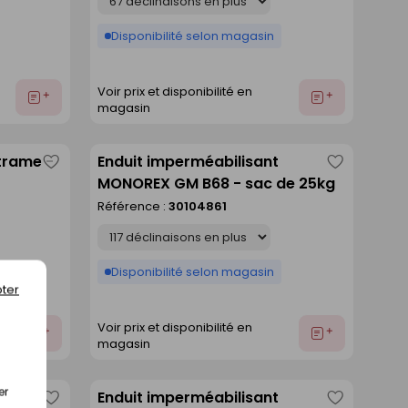
Disponibilité selon magasin
Voir prix et disponibilité en
Ajouter
Ajouter
magasin
au
au
devis
devis
trame -
Enduit imperméabilisant
Enregistrer
Enregistre
MONOREX GM B68 - sac de 25kg
comme
comme
Référence :
30104861
liste
liste
Déclinaison
Disponibilité selon magasin
ter
Voir prix et disponibilité en
Ajouter
Ajouter
magasin
au
au
devis
devis
er
Enduit imperméabilisant
Enregistrer
Enregistre