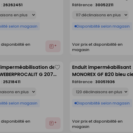
comme
 naturel
- sac de 25kg
 :
26262451
Référence :
30052211
liste
Déclinaison
ilité selon magasin
Disponibilité selon magasin
t disponibilité en
Voir prix et disponibilité en
Ajouter
magasin
au
devis
'imperméabilisation de
Enduit imperméabilisant
Enregistrer
WEBERPROCALIT G 207
MONOREX GF B20 bleu cie
comme
air - sac de 25kg
de 25kg
 :
25218411
Référence :
30051936
liste
Déclinaison
ilité selon magasin
Disponibilité selon magasin
t disponibilité en
Voir prix et disponibilité en
Ajouter
magasin
au