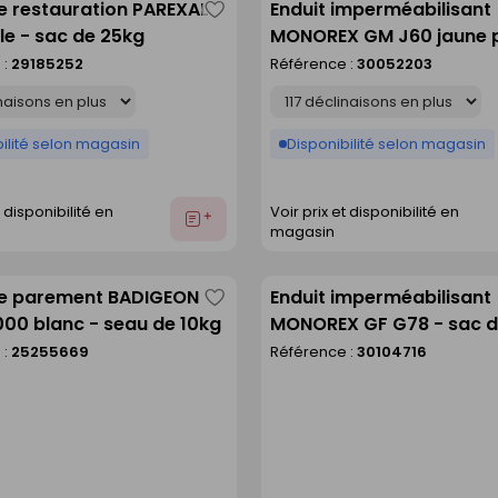
e restauration PAREXAL
Enduit imperméabilisant
Enregistrer
le - sac de 25kg
MONOREX GM J60 jaune p
comme
sac de 25kg
 :
29185252
Référence :
30052203
liste
Déclinaison
ilité selon magasin
Disponibilité selon magasin
t disponibilité en
Voir prix et disponibilité en
Ajouter
magasin
au
devis
de parement BADIGEON
Enduit imperméabilisant
Enregistrer
00 blanc - seau de 10kg
MONOREX GF G78 - sac d
comme
 :
25255669
Référence :
30104716
liste