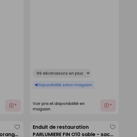
Déclinaison
Disponibilité selon magasin
Voir prix et disponibilité en
Ajouter
Ajouter
magasin
au
au
devis
devis
Enduit de restauration
Enregistrer
Enregistre
orange
PARLUMIERE FIN O10 sable - sac