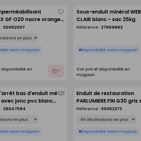
devis
imperméabilisant
Sous-enduit minéral WE
Enregistrer
 GF O20 nacre orange -
CLAIR blanc - sac 25kg
comme
25kg
 :
30052007
Référence :
27669662
liste
ilité selon magasin
Disponibilité selon magasin
t disponibilité en
Voir prix et disponibilité en
Ajouter
magasin
au
devis
d'arrêt bas d'enduit métal
Enduit de restauration
Enregistrer
 avec jonc pvc blanc
PARLUMIERE FIN G30 gris s
comme
 long.3m
sac de 25kg
 :
26047584
Référence :
30052373
liste
Déclinaison
ilité selon magasin
Disponibilité selon magasin