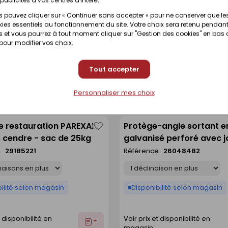
 GF G117 - sac de 25kg
PARLUMIERE MOYEN J39 s
comme
 pouvez cliquer sur « Continuer sans accepter » pour ne conserver que le
d'athènes - sac de 25kg
 :
30051983
Référence :
30052594
liste
ies essentiels au fonctionnement du site. Votre choix sera retenu pendant
Déclinaison
 et vous pourrez à tout moment cliquer sur "Gestion des cookies" en bas
 pour modifier vos choix.
ilité selon magasin
Disponibilité selon magasin
Tout accepter
t disponibilité en
Voir prix et disponibilité en
Ajouter
Personnaliser mes choix
magasin
au
devis
e restauration PAREXAL
Protège-angle sortant e
Enregistrer
 cendre - sac de 25kg
galvanisé perforé avec jo
comme
234 ivoire ép.15mm long
 :
29185221
Référence :
26048482
liste
Déclinaison
ilité selon magasin
Disponibilité selon magasin
t disponibilité en
Voir prix et disponibilité en
Ajouter
magasin