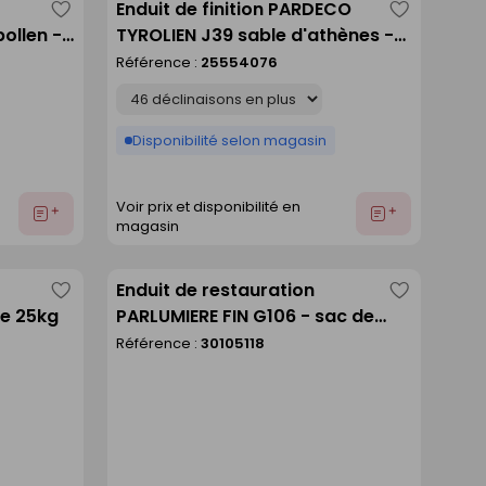
Enduit de finition PARDECO
Enregistrer
Enregistre
ollen -
TYROLIEN J39 sable d'athènes -
comme
comme
sac de 25kg
Référence :
25554076
liste
liste
Déclinaison
Disponibilité selon magasin
Voir prix et disponibilité en
Ajouter
Ajouter
magasin
au
au
devis
devis
Enduit de restauration
Enregistrer
Enregistre
e 25kg
PARLUMIERE FIN G106 - sac de
comme
comme
25kg
Référence :
30105118
liste
liste