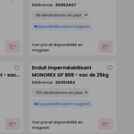
comme
comme
de 25kg
Référence :
30052407
liste
liste
Déclinaison
Disponibilité selon magasin
Voir prix et disponibilité en
Ajouter
Ajouter
magasin
au
au
devis
devis
Enduit imperméabilisant
Enregistrer
Enregistre
l - sac
MONOREX GF B68 - sac de 25kg
comme
comme
Référence :
30051952
liste
liste
Déclinaison
Disponibilité selon magasin
Voir prix et disponibilité en
Ajouter
Ajouter
magasin
au
au