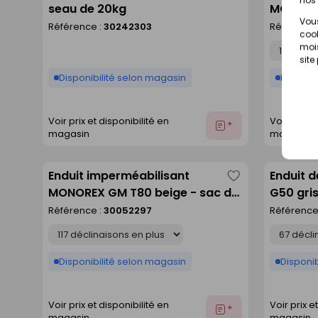
seau de 20kg
MONOREX
comme
Vous
Référence :
30242303
Référence
liste
cook
Déclinaison
mois
site
Disponibilité selon magasin
Disponib
Voir prix et disponibilité en
Voir prix e
Ajouter
magasin
magasin
au
devis
Enduit imperméabilisant
Enduit d
Enregistrer
MONOREX GM T80 beige - sac de
G50 gris
comme
25kg
Référence :
30052297
Référence
liste
Déclinaison
Déclinaison
Disponibilité selon magasin
Disponib
Voir prix et disponibilité en
Voir prix e
Ajouter
magasin
magasin