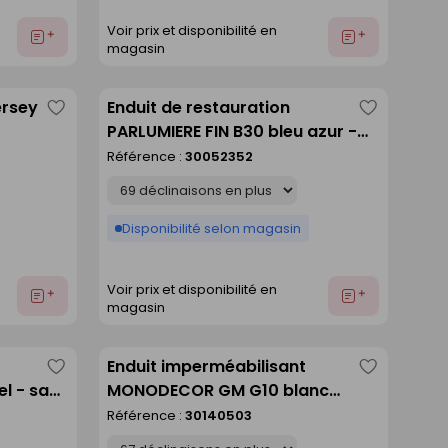
Voir prix et disponibilité en
Ajouter
Ajouter
magasin
au
au
devis
devis
ersey
Enduit de restauration
Enregistrer
Enregistre
PARLUMIERE FIN B30 bleu azur -
comme
comme
sac de 25kg
Référence :
30052352
liste
liste
Déclinaison
Disponibilité selon magasin
Voir prix et disponibilité en
Ajouter
Ajouter
magasin
au
au
devis
devis
Enduit imperméabilisant
Enregistrer
Enregistre
l - sac
MONODECOR GM G10 blanc
comme
comme
lumière - sac de 25kg
Référence :
30140503
liste
liste
Déclinaison