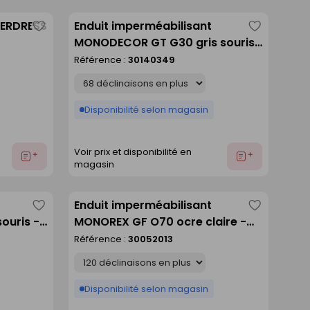
devis
devis
BERDRESS
Enduit imperméabilisant
Enregistrer
Enregistre
MONODECOR GT G30 gris souris
comme
comme
- sac de 25kg
Référence :
30140349
liste
liste
Déclinaison
Disponibilité selon magasin
Voir prix et disponibilité en
Ajouter
Ajouter
magasin
au
au
devis
devis
Enduit imperméabilisant
Enregistrer
Enregistre
ouris -
MONOREX GF O70 ocre claire -
comme
comme
sac de 25kg
Référence :
30052013
liste
liste
Déclinaison
Disponibilité selon magasin