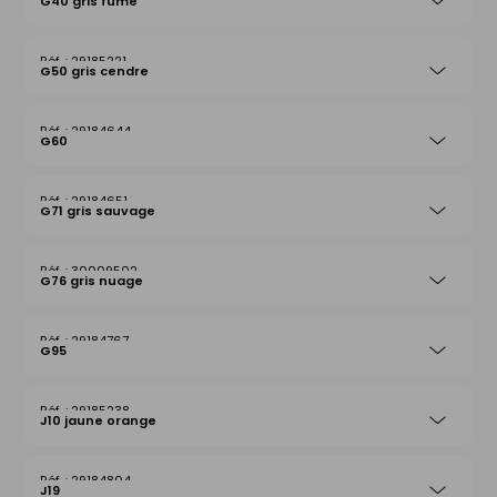
G40 gris fumé
29185221
G50 gris cendre
29184644
G60
29184651
G71 gris sauvage
30009502
G76 gris nuage
29184767
G95
29185238
J10 jaune orange
29184804
J19