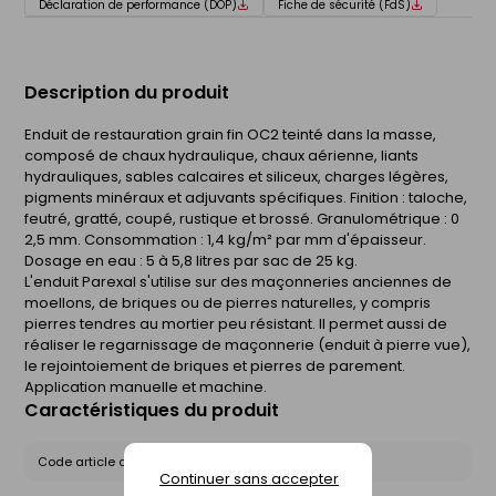
Déclaration de performance (DOP)
Fiche de sécurité (FdS)
Description du produit
Enduit de restauration grain fin OC2 teinté dans la masse,
composé de chaux hydraulique, chaux aérienne, liants
hydrauliques, sables calcaires et siliceux, charges légères,
pigments minéraux et adjuvants spécifiques. Finition : taloche,
feutré, gratté, coupé, rustique et brossé. Granulométrique : 0 
2,5 mm. Consommation : 1,4 kg/m² par mm d'épaisseur.
Dosage en eau : 5 à 5,8 litres par sac de 25 kg.
L'enduit Parexal s'utilise sur des maçonneries anciennes de
moellons, de briques ou de pierres naturelles, y compris
pierres tendres au mortier peu résistant. Il permet aussi de
réaliser le regarnissage de maçonnerie (enduit à pierre vue),
le rejointoiement de briques et pierres de parement.
Application manuelle et machine.
Caractéristiques du produit
Code article chez le fournisseur :
PARX25T106
Continuer sans accepter