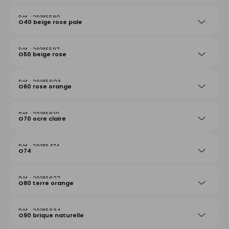
29185580
O40 beige rose pale
29185597
O50 beige rose
29185603
O60 rose orange
29185610
O70 ocre claire
29185474
O74
29185627
O80 terre orange
29185634
O90 brique naturelle