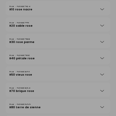
29185764
R10 rose nacre
29185771
R20 sable rose
29185788
R30 rose parme
29185795
R40 pétale rose
29185801
R50 vieux rose
29185894
R70 brique rose
29185900
R80 terre de sienne