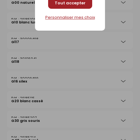
G00 naturel
Tout accepter
Personnaliser mes choix
29185108
G10 blanc lumière
30009498
G117
30105041
G118
30009499
G16 silex
29185115
G20 blanc cassé
29185207
G30 gris souris
29185214