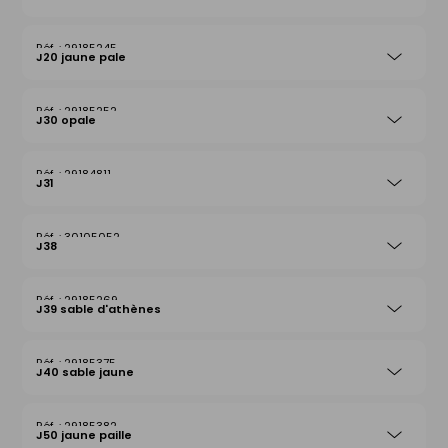
29185245
J20 jaune pale
29185252
J30 opale
29184811
J31
30105052
J38
29185269
J39 sable d'athènes
29185375
J40 sable jaune
29185382
J50 jaune paille