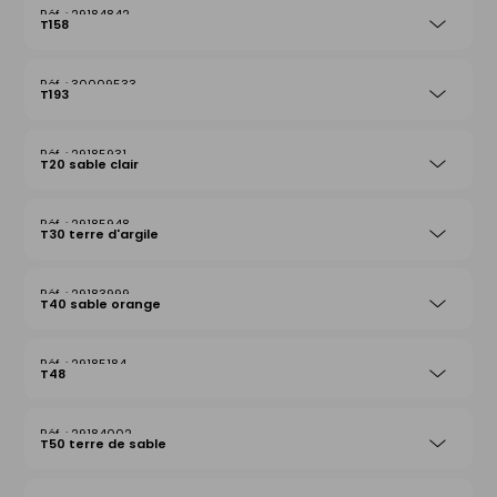
29184842
T158
30009533
T193
29185931
T20 sable clair
29185948
T30 terre d'argile
29183999
T40 sable orange
29185184
T48
29184002
T50 terre de sable