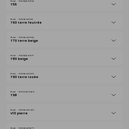
29185306
T55
29184019
T60 terre feutrée
29184026
T70 terre beige
29185337
T80 beige
29184033
T90 terre rosée
30105082
T98
29184040
V10 pierre
29184057