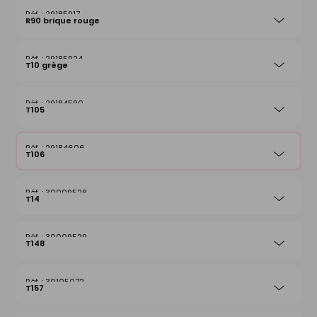
29185917
R90 brique rouge
29185924
T10 grège
29184590
T105
29184606
T106
30009528
T14
30009529
T148
30105072
T157