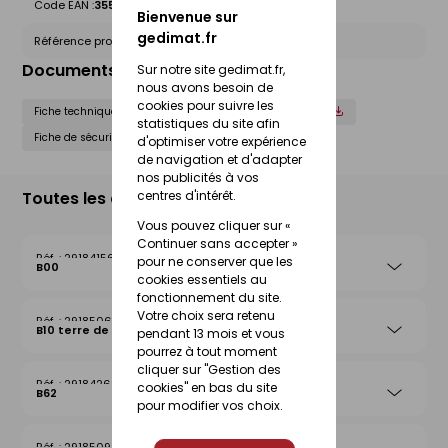
Code EAN :
3555432190456
Bienvenue sur
gedimat.fr
Référence produit nationale Gedimat :
29184606
Documents liés
Sur notre site gedimat.fr,
nous avons besoin de
cookies pour suivre les
Fiche technique
Déclaration de performance (DOP)
statistiques du site afin
Fiche de sécurité (FdS)
d'optimiser votre expérience
de navigation et d'adapter
nos publicités à vos
Toutes les déclinaisons
centres d'intérêt.
Vous pouvez cliquer sur «
Continuer sans accepter »
29184156
pour ne conserver que les
B00
cookies essentiels au
fonctionnement du site.
Votre choix sera retenu
29185061
B10 terre de lune
pendant 13 mois et vous
pourrez à tout moment
cliquer sur "Gestion des
29184262
cookies" en bas du site
B62
pour modifier vos choix.
29185092