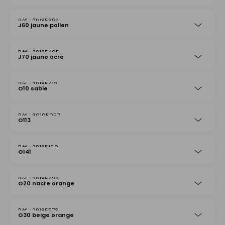
29185399
J60 jaune pollen
29185405
J70 jaune ocre
29185412
O10 sable
30105057
O113
29185160
O141
29185429
O20 nacre orange
29185573
O30 beige orange