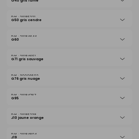
G40 gris fumé
29185221
G50 gris cendre
29184644
G60
29184651
G71 gris sauvage
30009502
G76 gris nuage
29184767
G95
29185238
J10 jaune orange
29184804
J19