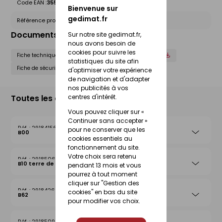
Code EAN :
3555432237243
Bienvenue sur
gedimat.fr
Référence produit nationale Gedimat :
30105057
Documents liés
Sur notre site gedimat.fr,
nous avons besoin de
cookies pour suivre les
Fiche technique
Déclaration de performance (DOP)
statistiques du site afin
Fiche de sécurité (FdS)
d'optimiser votre expérience
de navigation et d'adapter
nos publicités à vos
Toutes les déclinaisons
centres d'intérêt.
Vous pouvez cliquer sur «
Continuer sans accepter »
29184156
pour ne conserver que les
B00
cookies essentiels au
fonctionnement du site.
Votre choix sera retenu
29185061
B10 terre de lune
pendant 13 mois et vous
pourrez à tout moment
cliquer sur "Gestion des
29184262
cookies" en bas du site
B62
pour modifier vos choix.
29185092