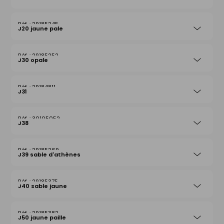
29185245
J20 jaune pale
29185252
J30 opale
29184811
J31
30105052
J38
29185269
J39 sable d'athènes
29185375
J40 sable jaune
29185382
J50 jaune paille