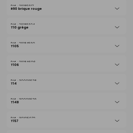
29185917
R90 brique rouge
29185924
T10 grège
29184590
T105
29184606
T106
30009528
T14
30009529
T148
30105072
T157