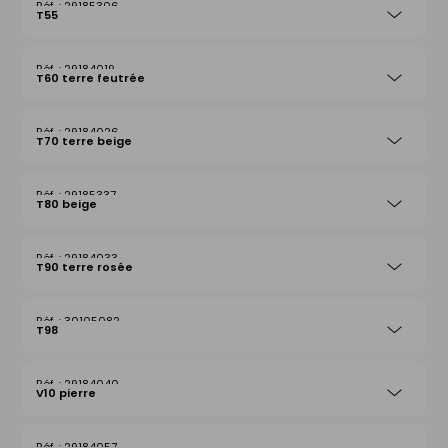
29185306
T55
29184019
T60 terre feutrée
29184026
T70 terre beige
29185337
T80 beige
29184033
T90 terre rosée
30105082
T98
29184040
V10 pierre
29184057