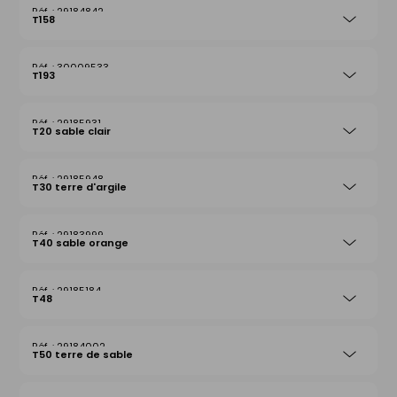
29184842
T158
30009533
T193
29185931
T20 sable clair
29185948
T30 terre d'argile
29183999
T40 sable orange
29185184
T48
29184002
T50 terre de sable