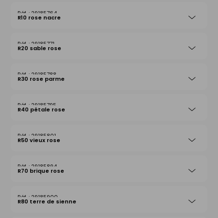
29185764
R10 rose nacre
29185771
R20 sable rose
29185788
R30 rose parme
29185795
R40 pétale rose
29185801
R50 vieux rose
29185894
R70 brique rose
29185900
R80 terre de sienne