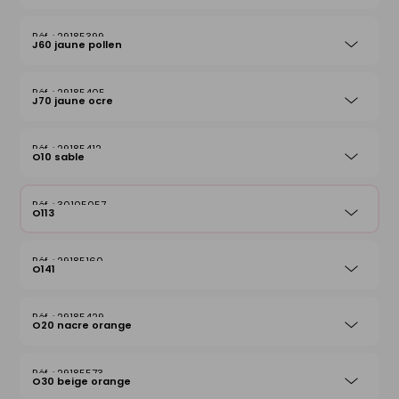
29185399
J60 jaune pollen
29185405
J70 jaune ocre
29185412
O10 sable
30105057
O113
29185160
O141
29185429
O20 nacre orange
29185573
O30 beige orange