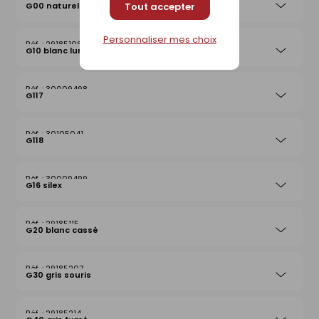
G00 naturel
Tout accepter
Personnaliser mes choix
29185108
G10 blanc lumière
30009498
G117
30105041
G118
30009499
G16 silex
29185115
G20 blanc cassé
29185207
G30 gris souris
29185214