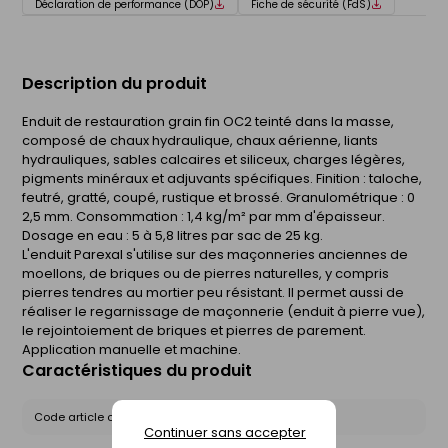
Déclaration de performance (DOP)
Fiche de sécurité (FdS)
Description du produit
Enduit de restauration grain fin OC2 teinté dans la masse,
composé de chaux hydraulique, chaux aérienne, liants
hydrauliques, sables calcaires et siliceux, charges légères,
pigments minéraux et adjuvants spécifiques. Finition : taloche,
feutré, gratté, coupé, rustique et brossé. Granulométrique : 0 
2,5 mm. Consommation : 1,4 kg/m² par mm d'épaisseur.
Dosage en eau : 5 à 5,8 litres par sac de 25 kg.
L'enduit Parexal s'utilise sur des maçonneries anciennes de
moellons, de briques ou de pierres naturelles, y compris
pierres tendres au mortier peu résistant. Il permet aussi de
réaliser le regarnissage de maçonnerie (enduit à pierre vue),
le rejointoiement de briques et pierres de parement.
Application manuelle et machine.
Caractéristiques du produit
Code article chez le fournisseur :
PARX25O113
Continuer sans accepter