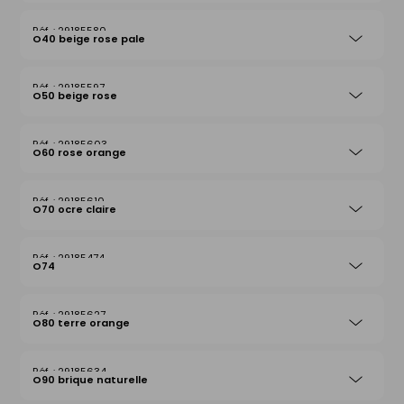
29185580
O40 beige rose pale
29185597
O50 beige rose
29185603
O60 rose orange
29185610
O70 ocre claire
29185474
O74
29185627
O80 terre orange
29185634
O90 brique naturelle