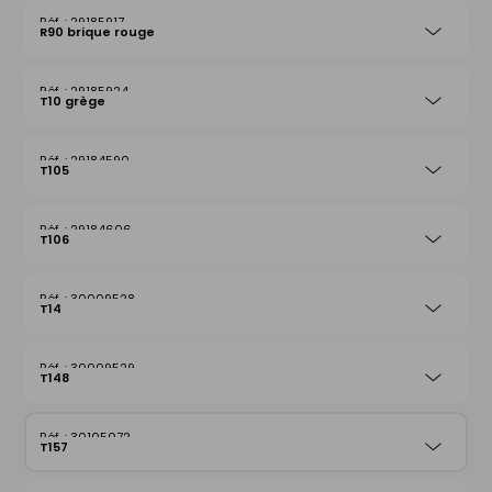
29185917
R90 brique rouge
29185924
T10 grège
29184590
T105
29184606
T106
30009528
T14
30009529
T148
30105072
T157