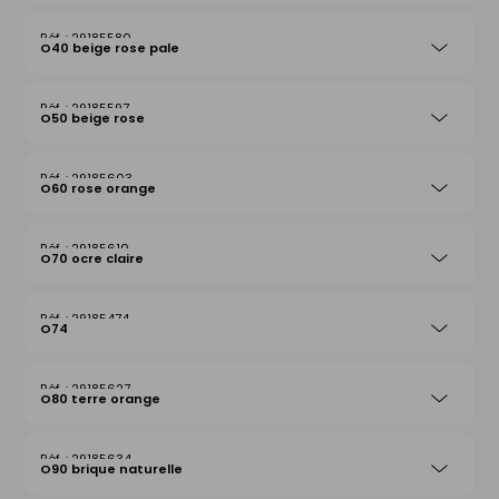
29185580
O40 beige rose pale
29185597
O50 beige rose
29185603
O60 rose orange
29185610
O70 ocre claire
29185474
O74
29185627
O80 terre orange
29185634
O90 brique naturelle