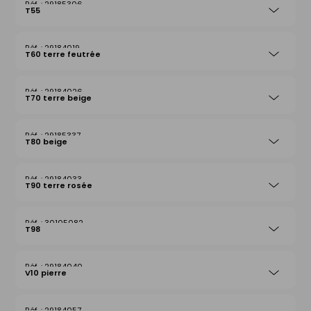
29185306
T55
29184019
T60 terre feutrée
29184026
T70 terre beige
29185337
T80 beige
29184033
T90 terre rosée
30105082
T98
29184040
V10 pierre
29184057