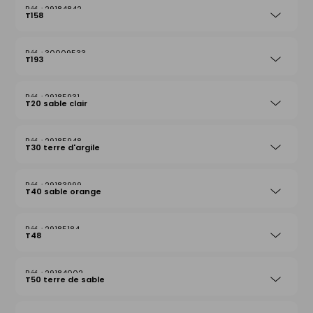
29184842
T158
30009533
T193
29185931
T20 sable clair
29185948
T30 terre d'argile
29183999
T40 sable orange
29185184
T48
29184002
T50 terre de sable