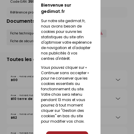
Code EAN :
3555432224472
Bienvenue sur
gedimat.fr
Référence produit nationale Gedimat :
30105072
Documents liés
Sur notre site gedimat.fr,
nous avons besoin de
cookies pour suivre les
Fiche technique
Déclaration de performance (DOP)
statistiques du site afin
Fiche de sécurité (FdS)
d'optimiser votre expérience
de navigation et d'adapter
nos publicités à vos
Toutes les déclinaisons
centres d'intérêt.
Vous pouvez cliquer sur «
Continuer sans accepter »
29184156
pour ne conserver que les
B00
cookies essentiels au
fonctionnement du site.
Votre choix sera retenu
29185061
B10 terre de lune
pendant 13 mois et vous
pourrez à tout moment
cliquer sur "Gestion des
29184262
cookies" en bas du site
B62
pour modifier vos choix.
29185092