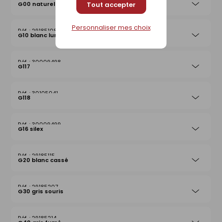
G00 naturel
Tout accepter
Personnaliser mes choix
29185108
G10 blanc lumière
30009498
G117
30105041
G118
30009499
G16 silex
29185115
G20 blanc cassé
29185207
G30 gris souris
29185214