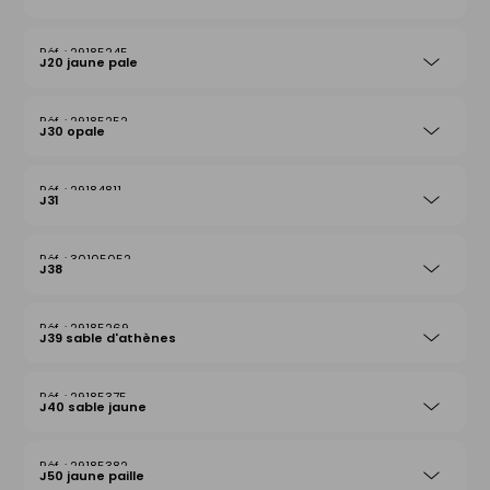
29185245
J20 jaune pale
29185252
J30 opale
29184811
J31
30105052
J38
29185269
J39 sable d'athènes
29185375
J40 sable jaune
29185382
J50 jaune paille