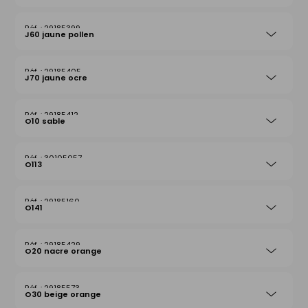
29185399
J60 jaune pollen
29185405
J70 jaune ocre
29185412
O10 sable
30105057
O113
29185160
O141
29185429
O20 nacre orange
29185573
O30 beige orange