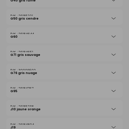
G40 gris fumé
29185221
G50 gris cendre
29184644
G60
29184651
G71 gris sauvage
30009502
G76 gris nuage
29184767
G95
29185238
J10 jaune orange
29184804
J19