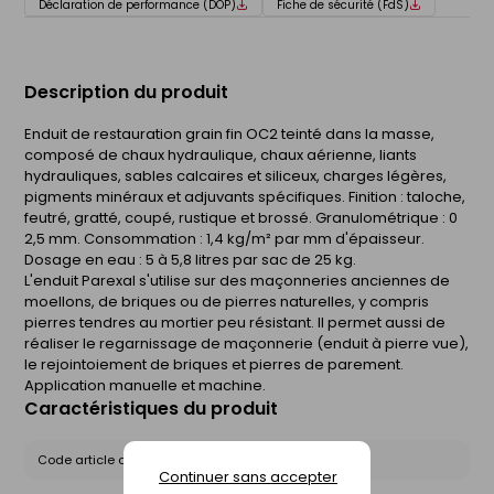
Déclaration de performance (DOP)
Fiche de sécurité (FdS)
Description du produit
Enduit de restauration grain fin OC2 teinté dans la masse,
composé de chaux hydraulique, chaux aérienne, liants
hydrauliques, sables calcaires et siliceux, charges légères,
pigments minéraux et adjuvants spécifiques. Finition : taloche,
feutré, gratté, coupé, rustique et brossé. Granulométrique : 0 
2,5 mm. Consommation : 1,4 kg/m² par mm d'épaisseur.
Dosage en eau : 5 à 5,8 litres par sac de 25 kg.
L'enduit Parexal s'utilise sur des maçonneries anciennes de
moellons, de briques ou de pierres naturelles, y compris
pierres tendres au mortier peu résistant. Il permet aussi de
réaliser le regarnissage de maçonnerie (enduit à pierre vue),
le rejointoiement de briques et pierres de parement.
Application manuelle et machine.
Caractéristiques du produit
Code article chez le fournisseur :
PARX25T157
Continuer sans accepter