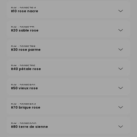
29185764
R10 rose nacre
29185771
R20 sable rose
29185788
R30 rose parme
29185795
R40 pétale rose
29185801
R50 vieux rose
29185894
R70 brique rose
29185900
R80 terre de sienne