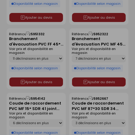
Disponibilité selon magasin
Disponibilité selon magasin
Ajouter au devis
Ajouter au devis
Référence :
25951332
Référence :
25952322
Enregistrer
Enregistrer
Branchement
Branchement
comme
comme
d'évacuation PVC FF 45°
d'évacuation PVC MF 45°
liste
liste
Voir prix et disponibilité en
Voir prix et disponibilité en
SDR 41 joint monté -
SDR 34 joint monté -
magasin
magasin
D250x200
D400x160
Déclinaison
Déclinaison
Disponibilité selon magasin
Disponibilité selon magasin
Ajouter au devis
Ajouter au devis
Référence :
25954142
Référence :
25952667
Enregistrer
Enregistrer
Coude de raccordement
Coude de raccordement
comme
comme
PVC MF 15° SDR 41 joint
PVC MF 87°30 SDR 34
liste
liste
Voir prix et disponibilité en
Voir prix et disponibilité en
monté - D250
joint monté - D250
magasin
magasin
Déclinaison
Déclinaison
Disponibilité selon magasin
Disponibilité selon magasin