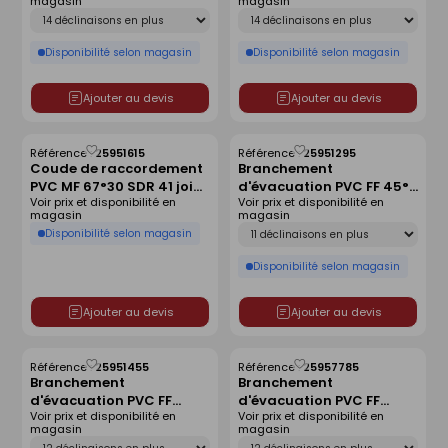
magasin
magasin
D250x125
D400x200
Déclinaison
Déclinaison
Disponibilité selon magasin
Disponibilité selon magasin
Ajouter au devis
Ajouter au devis
Référence :
25951615
Référence :
25951295
Enregistrer
Enregistrer
Coude de raccordement
Branchement
comme
comme
PVC MF 67°30 SDR 41 joint
d'évacuation PVC FF 45°
liste
liste
Voir prix et disponibilité en
Voir prix et disponibilité en
monté - D200
SDR 41 joint monté -
magasin
magasin
D200x125
Déclinaison
Disponibilité selon magasin
Disponibilité selon magasin
Ajouter au devis
Ajouter au devis
Référence :
25951455
Référence :
25957785
Enregistrer
Enregistrer
Branchement
Branchement
comme
comme
d'évacuation PVC FF
d'évacuation PVC FF
liste
liste
Voir prix et disponibilité en
Voir prix et disponibilité en
87°30 SDR 41 joint monté
87°30 SDR 41 joint monté
magasin
magasin
- D250x200
- D315x200
Déclinaison
Déclinaison