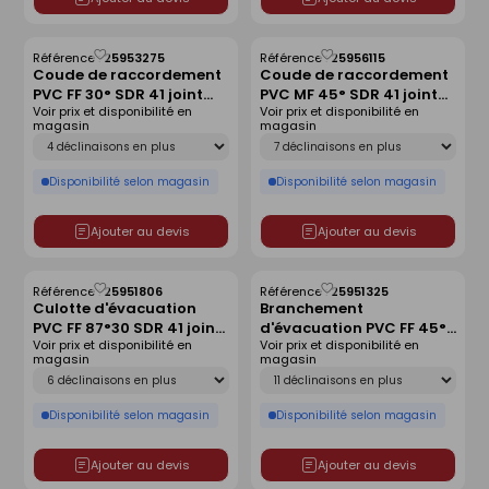
Référence :
25953275
Référence :
25956115
Enregistrer
Enregistrer
Coude de raccordement
Coude de raccordement
comme
comme
PVC FF 30° SDR 41 joint
PVC MF 45° SDR 41 joint
liste
liste
Voir prix et disponibilité en
Voir prix et disponibilité en
monté - D315
monté - D315
magasin
magasin
Déclinaison
Déclinaison
Disponibilité selon magasin
Disponibilité selon magasin
Ajouter au devis
Ajouter au devis
Référence :
25951806
Référence :
25951325
Enregistrer
Enregistrer
Culotte d'évacuation
Branchement
comme
comme
PVC FF 87°30 SDR 41 joint
d'évacuation PVC FF 45°
liste
liste
Voir prix et disponibilité en
Voir prix et disponibilité en
monté - D400
SDR 41 joint monté -
magasin
magasin
D250x160
Déclinaison
Déclinaison
Disponibilité selon magasin
Disponibilité selon magasin
Ajouter au devis
Ajouter au devis