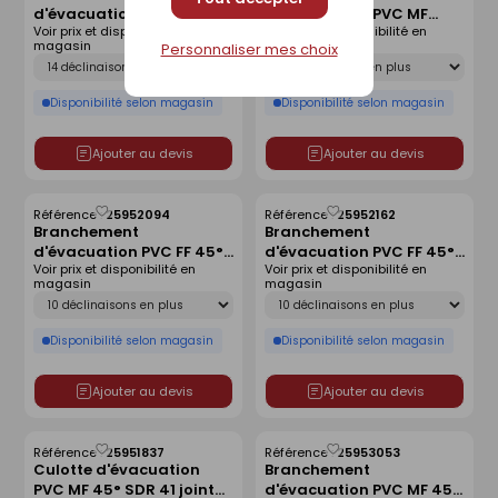
d'évacuation PVC MF 45°
d'évacuation PVC MF
liste
liste
Voir prix et disponibilité en
Voir prix et disponibilité en
SDR 41 joint monté -
87°30 SDR 34 joint monté
magasin
magasin
Personnaliser mes choix
D400x160
- D315x160
Déclinaison
Déclinaison
Disponibilité selon magasin
Disponibilité selon magasin
Ajouter au devis
Ajouter au devis
Référence :
25952094
Référence :
25952162
Enregistrer
Enregistrer
Branchement
Branchement
comme
comme
d'évacuation PVC FF 45°
d'évacuation PVC FF 45°
liste
liste
Voir prix et disponibilité en
Voir prix et disponibilité en
SDR 34 joint monté -
SDR 34 joint monté -
magasin
magasin
D200x125
D400x160
Déclinaison
Déclinaison
Disponibilité selon magasin
Disponibilité selon magasin
Ajouter au devis
Ajouter au devis
Référence :
25951837
Référence :
25953053
Enregistrer
Enregistrer
Culotte d'évacuation
Branchement
comme
comme
PVC MF 45° SDR 41 joint
d'évacuation PVC MF 45°
liste
liste