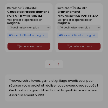
Référence :
25952650
Référence :
25957907
Enregistrer
Enregistrer
Coude de raccordement
Branchement
comme
comme
PVC MF 87°30 SDR 34
d'évacuation PVC FF 45°
liste
liste
Voir prix et disponibilité en
Voir prix et disponibilité en
joint monté - D160
SDR 34 joint monté -
magasin
magasin
D315x160
Déclinaison
Déclinaison
Disponibilité selon magasin
Disponibilité selon magasin
Ajouter au devis
Ajouter au devis
Page
Page
précédente
suivante
Trouvez votre tuyau, gaine et grillage avertisseur pour
réaliser votre projet et réaliser vos travaux avec succès !
Gedimat vous garantit le choix et la qualité de son rayon
Assainissement & VRD.