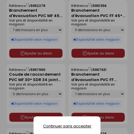
Référence :
25952278
Référence :
25951356
Enregistrer
Enregistrer
Branchement
Branchement
comme
comme
d'évacuation PVC MF 45°
d'évacuation PVC FF 45°
liste
liste
Voir prix et disponibilité en
Voir prix et disponibilité en
SDR 34 joint monté -
SDR 41 joint monté -
magasin
magasin
D200x160
D315x200
Déclinaison
Déclinaison
Disponibilité selon magasin
Disponibilité selon magasin
Ajouter au devis
Ajouter au devis
Référence :
25957990
Référence :
25957921
Enregistrer
Enregistrer
Coude de raccordement
Branchement
comme
comme
PVC MF 30° SDR 34 joint
d'évacuation PVC FF
liste
liste
Voir prix et disponibilité en
Voir prix et disponibilité en
monté - D315
87°30 SDR 34 joint monté
magasin
magasin
- D315x200
Déclinaison
Déclinaison
Disponibilité selon magasin
Disponibilité selon magasin
Ajouter au devis
Ajouter au devis
Continuer sans accepter
Référence :
25954159
Référence :
25953176