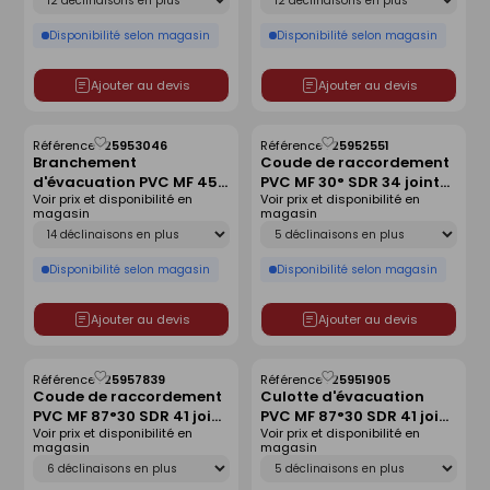
Disponibilité selon magasin
Disponibilité selon magasin
Ajouter au devis
Ajouter au devis
Référence :
25953046
Référence :
25952551
Enregistrer
Enregistrer
Branchement
Coude de raccordement
comme
comme
d'évacuation PVC MF 45°
PVC MF 30° SDR 34 joint
liste
liste
Voir prix et disponibilité en
Voir prix et disponibilité en
SDR 41 joint monté -
monté - D160
magasin
magasin
D400x250
Déclinaison
Déclinaison
Disponibilité selon magasin
Disponibilité selon magasin
Ajouter au devis
Ajouter au devis
Référence :
25957839
Référence :
25951905
Enregistrer
Enregistrer
Coude de raccordement
Culotte d'évacuation
comme
comme
PVC MF 87°30 SDR 41 joint
PVC MF 87°30 SDR 41 joint
liste
liste
Voir prix et disponibilité en
Voir prix et disponibilité en
monté - D315
monté - D250
magasin
magasin
Déclinaison
Déclinaison