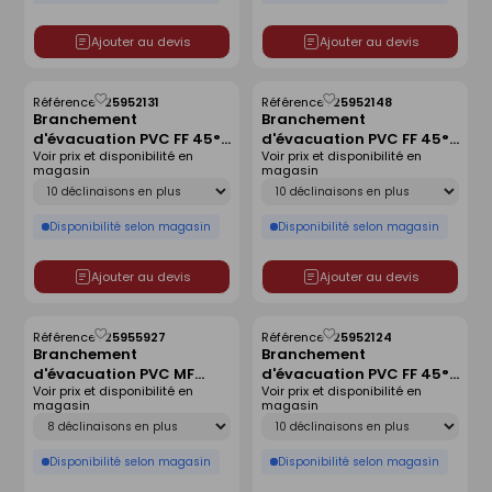
Ajouter au devis
Ajouter au devis
Référence :
25952131
Référence :
25952148
Enregistrer
Enregistrer
Branchement
Branchement
comme
comme
d'évacuation PVC FF 45°
d'évacuation PVC FF 45°
liste
liste
Voir prix et disponibilité en
Voir prix et disponibilité en
SDR 34 joint monté -
SDR 34 joint monté -
magasin
magasin
D250x200
D315x125
Déclinaison
Déclinaison
Disponibilité selon magasin
Disponibilité selon magasin
Ajouter au devis
Ajouter au devis
Référence :
25955927
Référence :
25952124
Enregistrer
Enregistrer
Branchement
Branchement
comme
comme
d'évacuation PVC MF
d'évacuation PVC FF 45°
liste
liste
Voir prix et disponibilité en
Voir prix et disponibilité en
87°30 SDR 41 joint monté
SDR 34 joint monté -
magasin
magasin
- D250x200
D250x160
Déclinaison
Déclinaison
Disponibilité selon magasin
Disponibilité selon magasin