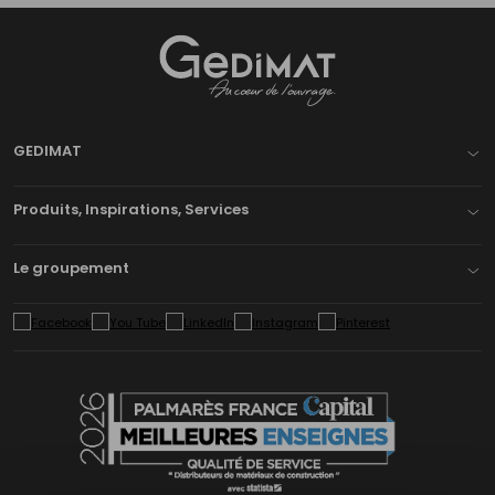
Gedimat
- AU COEUR DE L'OUVRAGE
GEDIMAT
Produits, Inspirations, Services
Le groupement