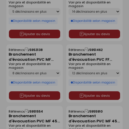
Voir prix et disponibilité en
Voir prix et disponibilité en
monté - D160
SDR 41 joint monté -
magasin
magasin
D400x315
Déclinaison
Déclinaison
Disponibilité selon magasin
Disponibilité selon magasin
Ajouter au devis
Ajouter au devis
Référence :
25953138
Référence :
25951462
Enregistrer
Enregistrer
Branchement
Branchement
comme
comme
d'évacuation PVC MF
d'évacuation PVC FF
liste
liste
Voir prix et disponibilité en
Voir prix et disponibilité en
87°30 SDR 41 joint monté
87°30 SDR 41 joint monté
magasin
magasin
- D315x200
- D315x160
Déclinaison
Déclinaison
Disponibilité selon magasin
Disponibilité selon magasin
Ajouter au devis
Ajouter au devis
Référence :
25951554
Référence :
25955910
Enregistrer
Enregistrer
Branchement
Branchement
comme
comme
d'évacuation PVC MF 45°
d'évacuation PVC MF 45°
liste
liste
Voir prix et disponibilité en
Voir prix et disponibilité en
SDR 41 joint monté -
SDR 41 joint monté -