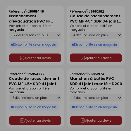
Référence :
25951448
Référence :
25952612
Enregistrer
Enregistrer
Branchement
Coude de raccordement
comme
comme
d'évacuation PVC FF
PVC MF 45° SDR 34 joint
liste
liste
Voir prix et disponibilité en
Voir prix et disponibilité en
87°30 SDR 41 joint monté
monté - D250
magasin
magasin
- D250x160
Déclinaison
Déclinaison
Disponibilité selon magasin
Disponibilité selon magasin
Ajouter au devis
Ajouter au devis
Référence :
25954272
Référence :
25951974
Enregistrer
Enregistrer
Coude de raccordement
Manchon à butée PVC
comme
comme
PVC MF 45° SDR 41 joint
SDR 41 joint monté - D200
liste
liste
Voir prix et disponibilité en
Voir prix et disponibilité en
monté - D250
magasin
magasin
Déclinaison
Déclinaison
Disponibilité selon magasin
Disponibilité selon magasin
Ajouter au devis
Ajouter au devis