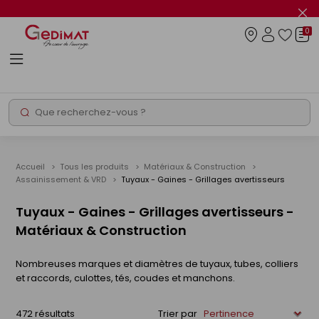
Panneau de gestion des cookies
Fer
le
0
flas
Connexio
info
Rechercher
Chantier express
Accueil
Tous les produits
Matériaux & Construction
Assainissement & VRD
Tuyaux - Gaines - Grillages avertisseurs
Tuyaux - Gaines - Grillages avertisseurs -
Matériaux & Construction
Nombreuses marques et diamètres de tuyaux, tubes, colliers
et raccords, culottes, tés, coudes et manchons.
472 résultats
Trier par