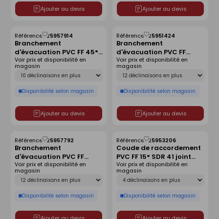
Ajouter au devis
Ajouter au devis
Référence :
25957914
Référence :
25951424
Enregistrer
Enregistrer
Branchement
Branchement
comme
comme
d'évacuation PVC FF 45°
d'évacuation PVC FF
liste
liste
Voir prix et disponibilité en
Voir prix et disponibilité en
SDR 34 joint monté -
87°30 SDR 41 joint monté
magasin
magasin
D315x200
- D200x160
Déclinaison
Déclinaison
Disponibilité selon magasin
Disponibilité selon magasin
Ajouter au devis
Ajouter au devis
Référence :
25957792
Référence :
25953206
Enregistrer
Enregistrer
Branchement
Coude de raccordement
comme
comme
d'évacuation PVC FF
PVC FF 15° SDR 41 joint
liste
liste
Voir prix et disponibilité en
Voir prix et disponibilité en
87°30 SDR 41 joint monté
monté - D160
magasin
magasin
- D315x250
Déclinaison
Déclinaison
Disponibilité selon magasin
Disponibilité selon magasin
Ajouter au devis
Ajouter au devis