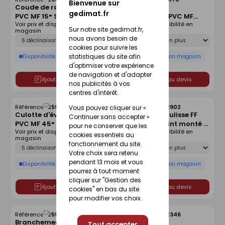
Enregistrer
Enregistrer
Bienvenue sur
Coude de raccordement
Branchement
comme
comme
gedimat.fr
PVC MF 15° SDR 41 joint
d'évacuation PVC MF
liste
liste
Voir prix et disponibilité en
Voir prix et disponibilité en
monté - D315
87°30 SDR 41 joint monté
Sur notre site gedimat.fr,
magasin
magasin
- D400x250
Déclinaison
Déclinaison
nous avons besoin de
cookies pour suivre les
statistiques du site afin
Disponibilité selon magasin
Disponibilité selon magasin
d'optimiser votre expérience
de navigation et d'adapter
Ajouter au devis
Ajouter au devis
nos publicités à vos
centres d'intérêt.
Référence :
25951868
Référence :
25952902
Vous pouvez cliquer sur «
Enregistrer
Enregistrer
Culotte d'évacuation
Manchon à coulisse FF
comme
comme
Continuer sans accepter »
PVC MF 45° SDR 41 joint
PVC SDR 34 joint monté -
liste
liste
pour ne conserver que les
Voir prix et disponibilité en
Voir prix et disponibilité en
monté - D315
D160
cookies essentiels au
magasin
magasin
Déclinaison
Déclinaison
fonctionnement du site.
Votre choix sera retenu
pendant 13 mois et vous
Disponibilité selon magasin
Disponibilité selon magasin
pourrez à tout moment
cliquer sur "Gestion des
Ajouter au devis
Ajouter au devis
cookies" en bas du site
pour modifier vos choix.
Référence :
25955903
Référence :
25952346
Enregistrer
Enregistrer
Branchement
Branchement
Tout accepter
comme
comme