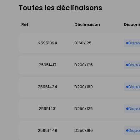
Toutes les déclinaisons
Réf.
Déclinaison
Disponi
25951394
D160x125
Dispo
25951417
D200x125
Dispo
25951424
D200x160
Dispo
25951431
D250x125
Dispo
25951448
D250x160
Dispo