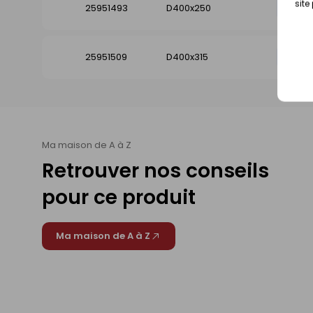
site
25951493
D400x250
Dispo
25951509
D400x315
Dispo
Ma maison de A à Z
Retrouver nos conseils
pour ce produit
Ma maison de A à Z