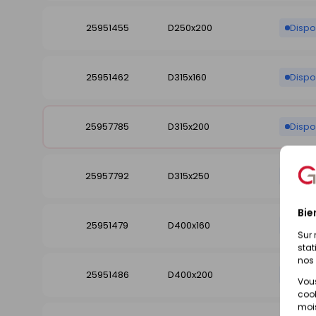
25951455
D250x200
Dispo
25951462
D315x160
Dispo
25957785
D315x200
Dispo
25957792
D315x250
Dispo
Bie
25951479
D400x160
Dispo
Sur 
stat
nos 
25951486
D400x200
Dispo
Vous
cook
mois