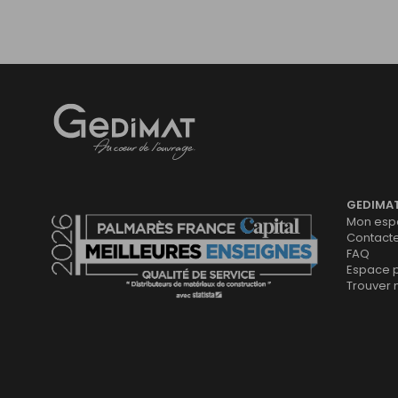
Gedimat
- AU COEUR DE L'OUVRAGE
GEDIMA
Mon espa
Contact
FAQ
Espace 
Trouver