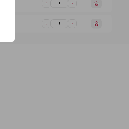
Choisir
Diminuer
Augmenter
in)
un
de
de
magasin
1
1
Choisir
Diminuer
Augmenter
in)
un
de
de
magasin
1
1