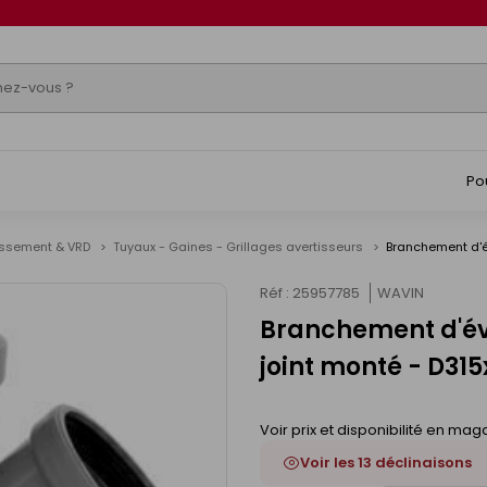
Po
issement & VRD
Tuyaux - Gaines - Grillages avertisseurs
Branchement d'é
Réf : 25957785
WAVIN
Branchement d'év
joint monté - D31
Voir prix et disponibilité en mag
Voir les 13 déclinaisons