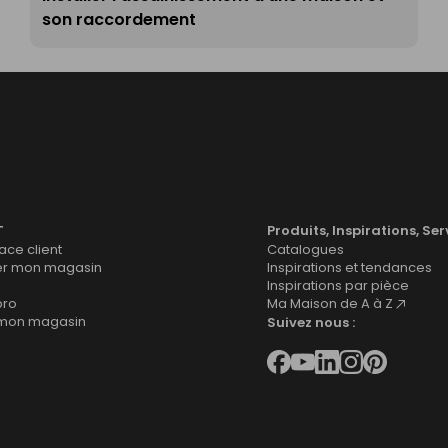
son raccordement
T
Produits, Inspirations, Ser
ce client
Catalogues
er mon magasin
Inspirations et tendances
Inspirations par pièce
pro
Ma Maison de A à Z
 mon magasin
Suivez nous :