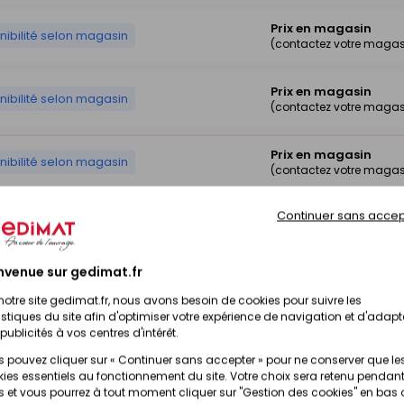
Prix en magasin
nibilité selon magasin
(contactez votre magas
Prix en magasin
nibilité selon magasin
(contactez votre magas
Prix en magasin
nibilité selon magasin
(contactez votre magas
Continuer sans accep
Prix en magasin
nibilité selon magasin
(contactez votre magas
nvenue sur gedimat.fr
Prix en magasin
nibilité selon magasin
(contactez votre magas
notre site gedimat.fr, nous avons besoin de cookies pour suivre les
istiques du site afin d'optimiser votre expérience de navigation et d'adapt
publicités à vos centres d'intérêt.
Prix en magasin
nibilité selon magasin
(contactez votre magas
 pouvez cliquer sur « Continuer sans accepter » pour ne conserver que le
ies essentiels au fonctionnement du site. Votre choix sera retenu pendant
 et vous pourrez à tout moment cliquer sur "Gestion des cookies" en bas