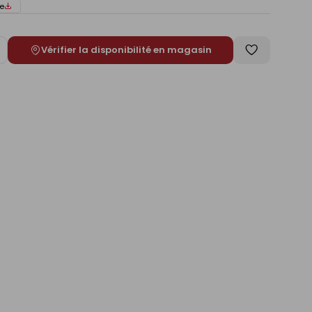
e
Vérifier la disponibilité en magasin
ugmenter
Enregistrer
e
comme
liste