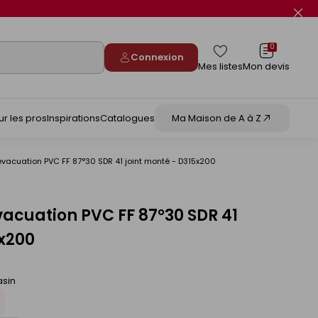
Fer
le
flas
info
0
Connexion
Mes listes
Mon devis
ur les pros
Inspirations
Catalogues
Ma Maison de A à Z
vacuation PVC FF 87°30 SDR 41 joint monté - D315x200
acuation PVC FF 87°30 SDR 41
5x200
asin