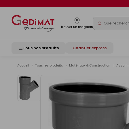
Panneau de gestion des cookies
Rechercher
Trouver un magasin
Tous nos produits
Chantier express
Accueil
Tous les produits
Matériaux & Construction
Assain
Voir
les
images