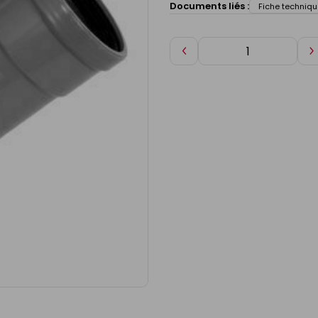
Documents liés :
Fiche techniqu
Diminuer
A
de
d
1
1