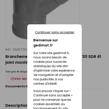
Continuer sans accepter
Bienvenue sur
gedimat.fr
Réf : 25957792
WAVIN
Sur notre site gedimat.fr,
Branchement d'évacuation PVC FF 87°30 SDR 41
nous avons besoin de
joint monté - D315x250
cookies pour suivre les
statistiques du site afin
d'optimiser votre expérience
Voir prix et disponibilité en magasin
de navigation et d'adapter
Voir les 13 déclinaisons
nos publicités à vos
centres d'intérêt.
Documents liés :
Fiche technique
Vous pouvez cliquer sur «
Continuer sans accepter »
pour ne conserver que les
cookies essentiels au
Description du produit
fonctionnement du site.