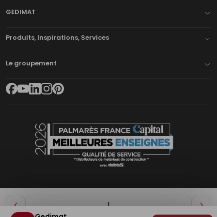
GEDIMAT
Produits, Inspirations, Services
Le groupement
Diminuer
Aug
Gedimat