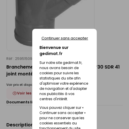
Continuer sans accepter
Bienvenue sur
gedimat.fr
Réf : 25951509
WAVIN
Sur notre site gedimat.fr,
Branchement d'évacuation PVC FF 87°30 SDR 41
nous avons besoin de
joint monté - D400x315
cookies pour suivre les
statistiques du site afin
d'optimiser votre expérience
Voir prix et disponibilité en magasin
de navigation et d'adapter
Voir les 13 déclinaisons
nos publicités à vos
centres d'intérêt.
Documents liés :
Fiche technique
Vous pouvez cliquer sur «
Continuer sans accepter »
pour ne conserver que les
cookies essentiels au
Description du produit
fonctionnement du site.