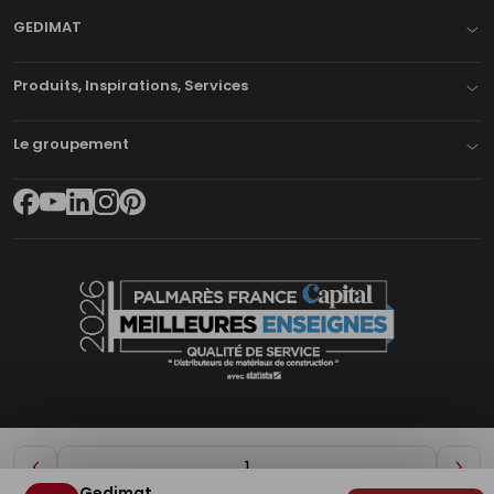
GEDIMAT
Produits, Inspirations, Services
Le groupement
Diminuer
Aug
Gedimat