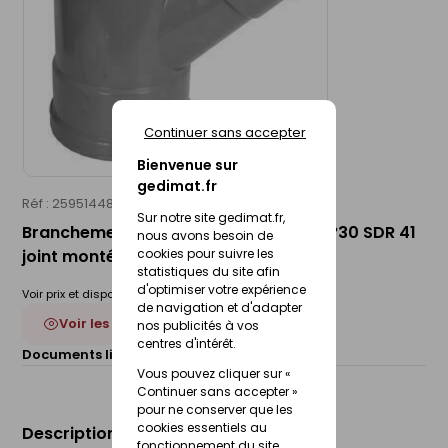
Continuer sans accepter
Bienvenue sur
gedimat.fr
Réf : 25951448
WAVIN
Sur notre site gedimat.fr,
Branchement d'évacuation PVC FF 87°30 SDR 41
nous avons besoin de
joint monté - D250x160
cookies pour suivre les
statistiques du site afin
d'optimiser votre expérience
Voir prix et disponibilité en magasin
de navigation et d'adapter
Voir les 13 déclinaisons
nos publicités à vos
centres d'intérêt.
Documents liés :
Fiche technique
Vous pouvez cliquer sur «
Continuer sans accepter »
pour ne conserver que les
cookies essentiels au
Description du produit
fonctionnement du site.