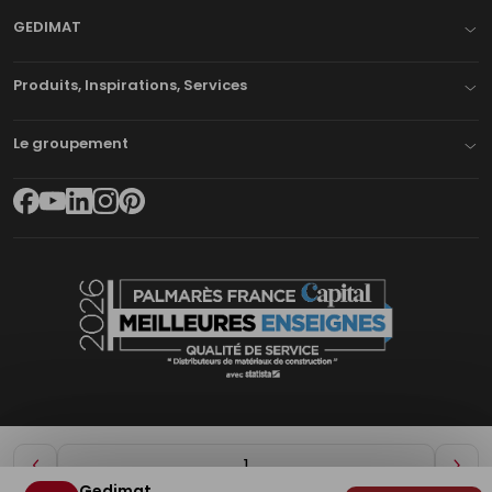
GEDIMAT
Produits, Inspirations, Services
Le groupement
Diminuer
Aug
Gedimat