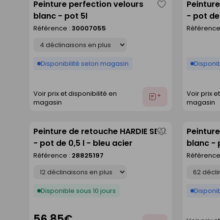
Peinture perfection velours
Peinture
Enregistrer
blanc - pot 5l
- pot de 
comme
Référence :
30007055
Référence
liste
Déclinaison
Disponibilité selon magasin
Disponib
Voir prix et disponibilité en
Voir prix e
Ajouter
magasin
magasin
au
devis
Peinture de retouche HARDIE SEAL
Peintur
Enregistrer
- pot de 0,5 l - bleu acier
blanc - 
comme
Référence :
28825197
Référence
liste
Déclinaison
Déclinaison
Disponible sous 10 jours
Disponib
56,85€