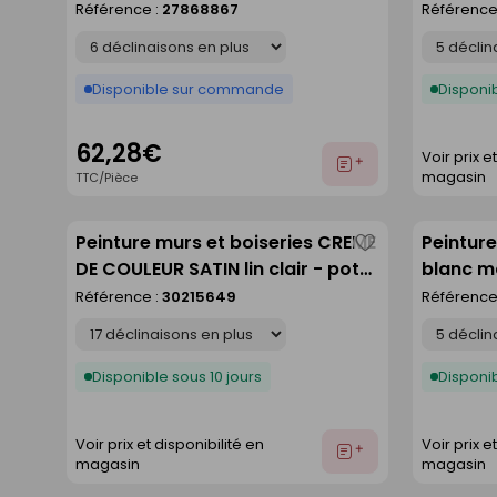
Référence :
27868867
Référence
liste
Déclinaison
Déclinaison
Disponible sur commande
Disponib
62,28€
Voir prix e
Ajouter
magasin
TTC/Pièce
au
devis
Peinture murs et boiseries CREME
Peintur
Enregistrer
DE COULEUR SATIN lin clair - pot
blanc ma
comme
de 2,5l
Référence :
30215649
Référence
liste
Déclinaison
Déclinaison
Disponible sous 10 jours
Disponib
Voir prix et disponibilité en
Voir prix e
Ajouter
magasin
magasin
au
devis