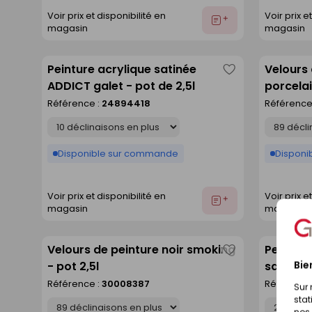
Voir prix et disponibilité en
Voir prix e
Ajouter
magasin
magasin
au
devis
Peinture acrylique satinée
Velours 
Enregistrer
ADDICT galet - pot de 2,5l
porcelai
comme
Référence :
24894418
Référence
liste
Déclinaison
Déclinaison
Disponible sur commande
Disponib
Voir prix et disponibilité en
Voir prix e
Ajouter
magasin
magasin
au
devis
Velours de peinture noir smoking
Peinture
Enregistrer
Bie
- pot 2,5l
satin - p
comme
Référence :
30008387
Référence
Sur 
liste
stat
Déclinaison
Déclinaison
nos 