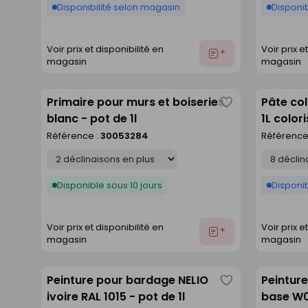
Disponibilité selon magasin
Disponib
Voir prix et disponibilité en
Voir prix e
Ajouter
magasin
magasin
au
devis
Primaire pour murs et boiseries
Pâte co
Enregistrer
blanc - pot de 1l
1L colori
comme
Référence :
30053284
Référence
liste
Déclinaison
Déclinaison
Disponible sous 10 jours
Disponib
Voir prix et disponibilité en
Voir prix e
Ajouter
magasin
magasin
au
devis
Peinture pour bardage NELIO
Peintur
Enregistrer
ivoire RAL 1015 - pot de 1l
base W0
comme