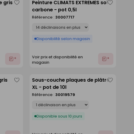
e gris
Peinture CLIMATS EXTREMES sol
Enregistrer
Enregistre
carbone - pot 0,5l
comme
comme
Référence :
30007717
liste
liste
Déclinaison
Disponibilité selon magasin
Voir prix et disponibilité en
Ajouter
Ajouter
magasin
au
au
devis
devis
gris
Sous-couche plaques de plâtre
Enregistrer
Enregistre
XL - pot de 10l
comme
comme
Référence :
30019579
liste
liste
Déclinaison
Disponible sous 10 jours