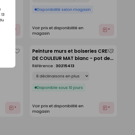
s
Disponibilité selon magasin
 13
 du
Voir prix et disponibilité en
Ajouter
Ajouter
magasin
au
au
devis
devis
ée
Peinture murs et boiseries CREME
Enregistrer
Enregistre
0,5l
DE COULEUR MAT blanc - pot de
comme
comme
0,5l
Référence :
30215413
liste
liste
Déclinaison
Disponible sous 10 jours
Voir prix et disponibilité en
Ajouter
Ajouter
magasin
au
au
devis
devis