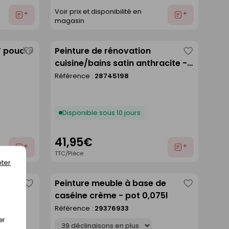
Voir prix et disponibilité en
Ajouter
Ajouter
magasin
au
au
devis
devis
T poudré
Peinture de rénovation
Enregistrer
Enregistre
cuisine/bains satin anthracite -
comme
comme
pot de 1 l
Référence :
28745198
liste
liste
Disponible sous 10 jours
41,95€
Ajouter
Ajouter
TTC/Pièce
au
au
ter
devis
devis
 satin
Peinture meuble à base de
Enregistrer
Enregistre
caséine crème - pot 0,075l
comme
comme
Référence :
29376933
liste
liste
er
Déclinaison