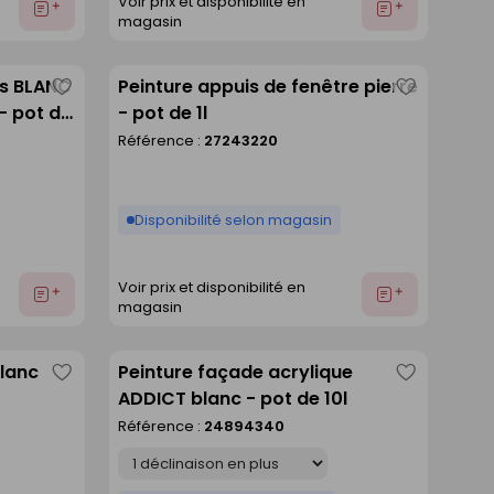
Voir prix et disponibilité en
Ajouter
Ajouter
magasin
au
au
devis
devis
ds BLANC
Peinture appuis de fenêtre pierre
Enregistrer
Enregistre
- pot de
- pot de 1l
comme
comme
Référence :
27243220
liste
liste
Disponibilité selon magasin
Voir prix et disponibilité en
Ajouter
Ajouter
magasin
au
au
devis
devis
blanc
Peinture façade acrylique
Enregistrer
Enregistre
ADDICT blanc - pot de 10l
comme
comme
Référence :
24894340
liste
liste
Déclinaison