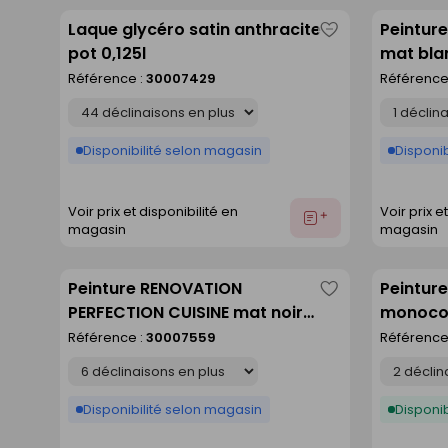
Laque glycéro satin anthracite -
Peinture
Enregistrer
pot 0,125l
mat blan
comme
Référence :
30007429
Référence
liste
Déclinaison
Déclinaison
Disponibilité selon magasin
Disponib
Voir prix et disponibilité en
Voir prix e
Ajouter
magasin
magasin
au
devis
Peinture RENOVATION
Peinture
Enregistrer
PERFECTION CUISINE mat noir
monocou
comme
smoky - pot de 2l
2,5l
Référence :
30007559
Référence
liste
Déclinaison
Déclinaison
Disponibilité selon magasin
Disponib