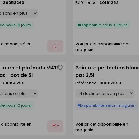
 :
30053263
Référence :
30161252
liste
le sous 10 jours
Disponible sous 10 jours
t disponibilité en
Voir prix et disponibilité en
Ajouter
magasin
au
devis
e murs et plafonds MATE
Peinture perfection blan
Enregistrer
t - pot de 5l
pot 2,5l
comme
 :
30053259
Référence :
30007059
liste
Déclinaison
le sous 10 jours
Disponibilité selon magasin
t disponibilité en
Voir prix et disponibilité en
Ajouter
magasin
au
devis