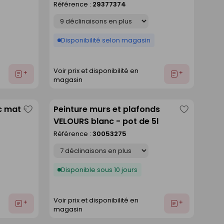
Référence :
29377374
liste
liste
Déclinaison
Disponibilité selon magasin
Voir prix et disponibilité en
Ajouter
Ajouter
magasin
au
au
devis
devis
c mat -
Peinture murs et plafonds
Enregistrer
Enregistre
VELOURS blanc - pot de 5l
comme
comme
Référence :
30053275
liste
liste
Déclinaison
Disponible sous 10 jours
Voir prix et disponibilité en
Ajouter
Ajouter
magasin
au
au
devis
devis