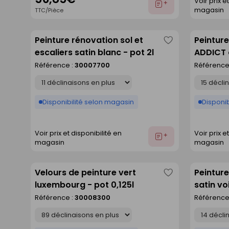
Voir prix e
Ajouter
magasin
TTC/Pièce
au
devis
Peinture rénovation sol et
Peinture
Enregistrer
escaliers satin blanc - pot 2l
ADDICT c
comme
Référence :
30007700
Référence
liste
Déclinaison
Déclinaison
Disponibilité selon magasin
Disponib
Voir prix et disponibilité en
Voir prix e
Ajouter
magasin
magasin
au
devis
Velours de peinture vert
Peinture
Enregistrer
luxembourg - pot 0,125l
satin vo
comme
Référence :
30008300
Référence
liste
Déclinaison
Déclinaison