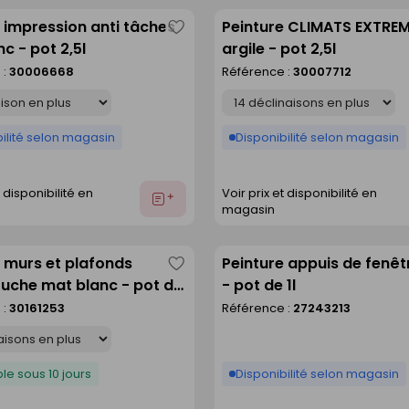
 impression anti tâches
Peinture CLIMATS EXTREM
Enregistrer
c - pot 2,5l
argile - pot 2,5l
comme
 :
30006668
Référence :
30007712
liste
Déclinaison
ilité selon magasin
Disponibilité selon magasin
t disponibilité en
Voir prix et disponibilité en
Ajouter
magasin
au
devis
 murs et plafonds
Peinture appuis de fenêt
Enregistrer
che mat blanc - pot de
- pot de 1l
comme
 :
30161253
Référence :
27243213
liste
le sous 10 jours
Disponibilité selon magasin