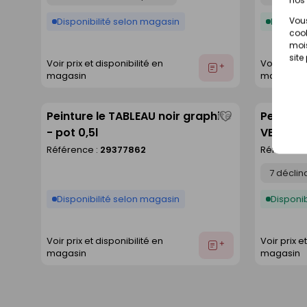
Vous
Disponibilité selon magasin
Disponib
cook
mois
site
Voir prix et disponibilité en
Voir prix e
Ajouter
magasin
magasin
au
devis
Peinture le TABLEAU noir graphite
Peinture
Enregistrer
- pot 0,5l
VELOURS
comme
Référence :
29377862
Référence
liste
Déclinaison
Disponibilité selon magasin
Disponib
Voir prix et disponibilité en
Voir prix e
Ajouter
magasin
magasin
au
devis