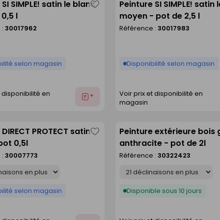
 SI SIMPLE! satin le blanc
Peinture SI SIMPLE! satin l
Enregistrer
0,5 l
moyen - pot de 2,5 l
comme
 :
30017962
Référence :
30017983
liste
ilité selon magasin
Disponibilité selon magasin
t disponibilité en
Voir prix et disponibilité en
Ajouter
magasin
au
devis
e DIRECT PROTECT satin
Peinture extérieure bois 
Enregistrer
pot 0,5l
anthracite - pot de 2l
comme
 :
30007773
Référence :
30322423
liste
Déclinaison
ilité selon magasin
Disponible sous 10 jours