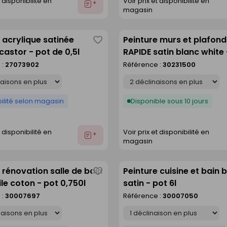
t disponibilité en
Voir prix et disponibilité en
Ajouter
magasin
au
devis
 acrylique satinée
Peinture murs et plafon
Enregistrer
astor - pot de 0,5l
RAPIDE satin blanc white 
comme
12l
 :
27073902
Référence :
30231500
liste
Déclinaison
ilité selon magasin
Disponible sous 10 jours
t disponibilité en
Voir prix et disponibilité en
Ajouter
magasin
au
devis
 rénovation salle de bain
Peinture cuisine et bain 
Enregistrer
ile coton - pot 0,750l
satin - pot 6l
comme
 :
30007697
Référence :
30007050
liste
Déclinaison