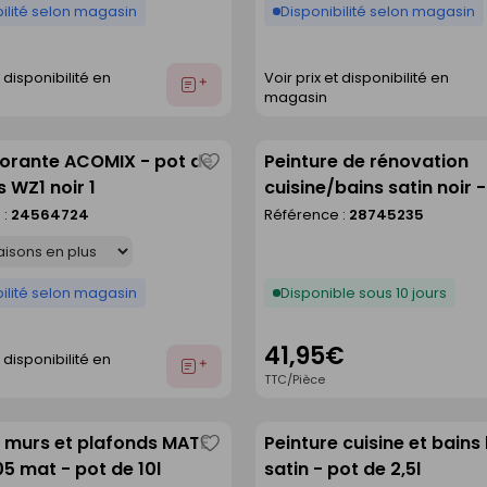
ilité selon magasin
Disponibilité selon magasin
t disponibilité en
Voir prix et disponibilité en
Ajouter
magasin
au
devis
lorante ACOMIX - pot de
Peinture de rénovation
Enregistrer
s WZ1 noir 1
cuisine/bains satin noir -
comme
l
 :
24564724
Référence :
28745235
liste
ilité selon magasin
Disponible sous 10 jours
41,95€
t disponibilité en
Ajouter
TTC/Pièce
au
devis
e murs et plafonds MATE
Peinture cuisine et bains
Enregistrer
5 mat - pot de 10l
satin - pot de 2,5l
comme