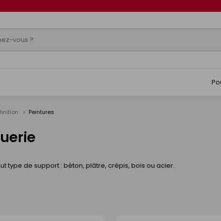
Po
finition
Peintures
guerie
t type de support : béton, plâtre, crépis, bois ou acier.