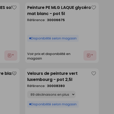
ES sol
Peinture PE MLG LAQUE glycéro
Enregistrer
Enregistre
mat blanc - pot 5l
comme
comme
Référence :
30006675
liste
liste
Disponibilité selon magasin
Voir prix et disponibilité en
Ajouter
Ajouter
magasin
au
au
devis
devis
re blanc
Velours de peinture vert
Enregistrer
Enregistre
luxembourg - pot 2,5l
comme
comme
Référence :
30008380
liste
liste
Déclinaison
Disponibilité selon magasin