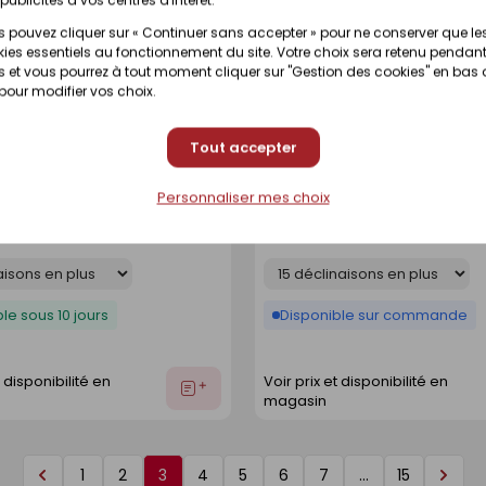
 pouvez cliquer sur « Continuer sans accepter » pour ne conserver que le
le sous 10 jours
Disponibilité selon magasin
ies essentiels au fonctionnement du site. Votre choix sera retenu pendant
 et vous pourrez à tout moment cliquer sur "Gestion des cookies" en bas
 pour modifier vos choix.
t disponibilité en
Voir prix et disponibilité en
Ajouter
magasin
au
Tout accepter
devis
 murs et plafonds
Peinture acrylique satin
Enregistrer
Personnaliser mes choix
 base W05 - pot de 10l
ADDICT tomette - pot de 
comme
 :
30053279
Référence :
24894579
liste
Déclinaison
le sous 10 jours
Disponible sur commande
t disponibilité en
Voir prix et disponibilité en
Ajouter
magasin
au
devis
1
2
3
4
5
6
7
…
15
Page
Page