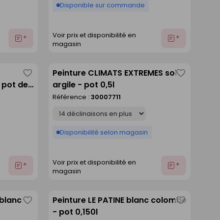
Disponible sur commande
Voir prix et disponibilité en
Ajouter
Ajouter
magasin
au
au
devis
devis
Peinture CLIMATS EXTREMES sol
Enregistrer
Enregistre
 pot de 1
argile - pot 0,5l
comme
comme
Référence :
30007711
liste
liste
Déclinaison
Disponibilité selon magasin
Voir prix et disponibilité en
Ajouter
Ajouter
magasin
au
au
devis
devis
 blanc
Peinture LE PATINE blanc colombe
Enregistrer
Enregistre
- pot 0,150l
comme
comme