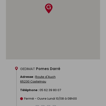
Partenaires de Gedimat depuis plus de deux
ans,
Paulo & Lulu Rénovation
partagent leurs
projets de rénovation et incarnent dans la
série le rôle des particuliers confrontés à des
questions concrètes.
La web série illustre ainsi, de manière
pédagogique et accessible,
comment
Gedimat accompagne les projets de
rénovation
, du conseil en magasin à la
réalisation sur le terrain.
Découvrir la web série
GEDIMAT
Pomes Darré
Adresse :
Route d'Auch
65230 Castelnau
Téléphone :
05 62 39 80 07
Fermé - Ouvre Lundi 10/08 à 08h00