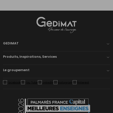
Gedimat
- AU COEUR DE L'OUVRAGE
GEDIMAT
Produits, Inspirations, Services
Le groupement