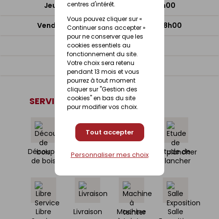
centres d'intérêt.
Jeudi : 08h00 - 12h00 / 14h00 - 18h00
Vous pouvez cliquer sur «
Vendredi : 08h00 - 12h00 / 14h00 - 18h00
Continuer sans accepter »
pour ne conserver que les
Samedi : 09h00 - 12h00
cookies essentiels au
fonctionnement du site.
Votre choix sera retenu
Dimanche : Fermé
pendant 13 mois et vous
pourrez à tout moment
cliquer sur "Gestion des
cookies" en bas du site
SERVICES
pour modifier vos choix.
Tout accepter
Découpe
Devis /
Etude de
Etude de
Personnaliser mes choix
de bois
Projets
charpente
plancher
Libre
Livraison
Machine
Salle