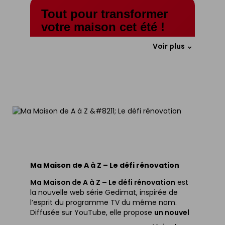
Tout pour transformer
votre maison cet été !
Terrasse, jardin, toiture, carrelage,
Voir plus
salle de bains, outillage… profitez de
nos offres spéciales pour lancer vos
chantiers d’été au meilleur prix.
Voir les produits
Feuilleter le e-prospectus
Ma Maison de A à Z – Le défi rénovation
Ma Maison de A à Z – Le défi rénovation
est
la nouvelle web série Gedimat, inspirée de
l’esprit du programme TV du même nom.
Diffusée sur YouTube, elle propose
un nouvel
épisode chaque mois
autour d’un défi