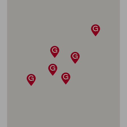
CRÉER UN COMPTE WEB
La web série illustre ainsi, de manière
pédagogique et accessible,
comment
Gedimat accompagne les projets de
METTRE À JOUR VOTRE PROFIL
rénovation
, du conseil en magasin à la
réalisation sur le terrain.
Découvrir la web série