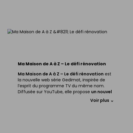
salle de bains, outillage… profitez de
nos offres spéciales pour lancer vos
chantiers d’été au meilleur prix.
Voir les produits
Feuilleter le e-prospectus
Ma Maison de A à Z – Le défi rénovation
Ma Maison de A à Z – Le défi rénovation
est
la nouvelle web série Gedimat, inspirée de
l’esprit du programme TV du même nom.
Diffusée sur YouTube, elle propose
un nouvel
épisode chaque mois
autour d’un défi
Voir plus
concret de rénovation ou d’aménagement.
Dans chaque épisode,
Matthieu
, présentateur
de l’émission, lance un défi à
Paulo & Lulu
,
deux passionnés de rénovation suivis par près
de
700 000 abonnés sur Instagram
.