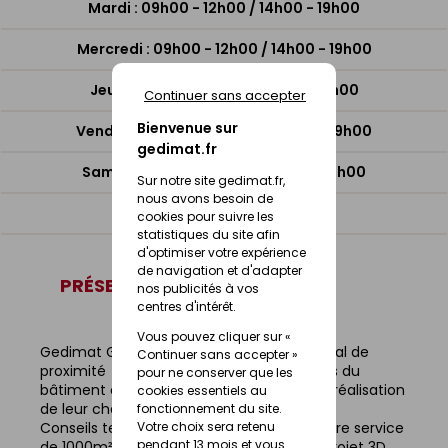
Mardi : 09h00 - 12h00 / 14h00 - 19h00
Mercredi : 09h00 - 12h00 / 14h00 - 19h00
Jeudi : 09h00 - 12h00 / 14h00 - 19h00
Continuer sans accepter
Bienvenue sur
Vendredi : 09h00 - 12h00 / 14h00 - 19h00
gedimat.fr
Samedi : 09h00 - 12h30 / 14h00 - 18h00
Sur notre site gedimat.fr,
nous avons besoin de
Dimanche : Fermé
cookies pour suivre les
statistiques du site afin
d'optimiser votre expérience
de navigation et d'adapter
PRÉSENTATION DU MAGASIN
nos publicités à vos
centres d'intérêt.
Vous pouvez cliquer sur «
Gedimat Guenée Lécousse, négoce familial de
Continuer sans accepter »
proximité accompagne les professionnels du
pour ne conserver que les
bâtiment comme des particuliers pour la réalisation
cookies essentiels au
de leur chantiers et projets
fonctionnement du site.
Votre choix sera retenu
Conseils techniques, suivi de chantiers , libre service
pendant 13 mois et vous
de 1000m² et un showroom de 600 m² ,, projet 3D,