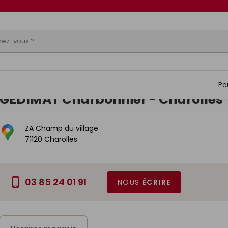
mon magasin
Po
GEDIMAT
Charbonnier
-
Charolles
ZA Champ du village
71120 Charolles
03 85 24 01 91
NOUS
ÉCRIRE