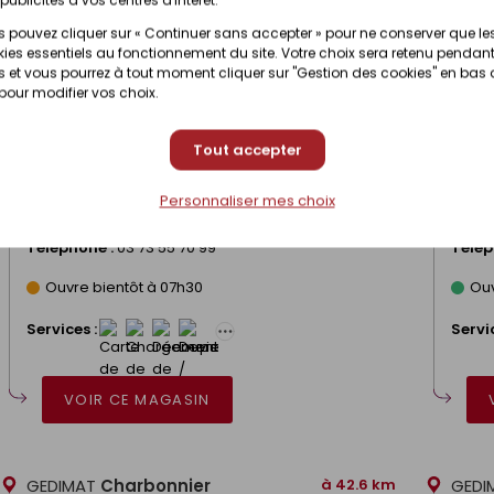
 pouvez cliquer sur « Continuer sans accepter » pour ne conserver que le
ies essentiels au fonctionnement du site. Votre choix sera retenu pendant
VOIR CE MAGASIN
 et vous pourrez à tout moment cliquer sur "Gestion des cookies" en bas
 pour modifier vos choix.
GEDIMAT
Charbonnier
à 17.4 km
GEDI
Tout accepter
Adresse :
ZA de l'Ecart
Adres
Personnaliser mes choix
71420 Génelard
71170 
Téléphone :
03 73 55 70 99
Télép
Ouvre bientôt à 07h30
Ouv
Services :
Servic
VOIR CE MAGASIN
GEDIMAT
Charbonnier
à 42.6 km
GEDI