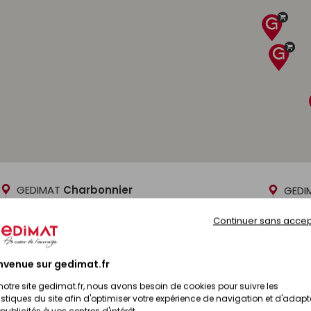
Découvrir
GEDIMAT
Charbonnier
GEDI
Adresse :
ZA Champ du village
Adres
Continuer sans accep
71120 Charolles
71800
Téléphone :
03 85 24 01 91
Télép
nvenue sur gedimat.fr
Ouvert
Ouv
notre site gedimat.fr, nous avons besoin de cookies pour suivre les
istiques du site afin d'optimiser votre expérience de navigation et d'adapt
Services :
Servic
publicités à vos centres d'intérêt.