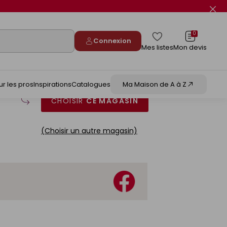
Fer
le
flas
info
0
Connexion
Mes listes
Mon devis
ur les pros
Inspirations
Catalogues
Ma Maison de A à Z
CHOISIR
CE MAGASIN
(Choisir un autre magasin)
Nous
suivre
sur
Facebook