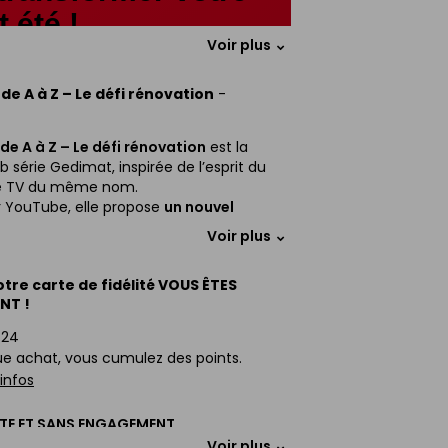
 été !
Voir plus
ture, carrelage, salle de bains,
 de nos offres spéciales pour lancer
de A à Z – Le défi rénovation
-
au meilleur prix.
e A à Z – Le défi rénovation
est la
 série Gedimat, inspirée de l’esprit du
Feuilleter le e-prospectus
 TV du même nom.
r YouTube, elle propose
un nouvel
haque mois
autour d’un défi concret de
Voir plus
 ou d’aménagement.
e épisode,
Matthieu
, présentateur de
tre carte de fidélité VOUS ÊTES
lance un défi à
Paulo & Lulu
, deux
NT !
de rénovation suivis par près de
700 000
/24
r Instagram
.
e achat, vous cumulez des points.
 ce défi, ils se rendent dans un
magasin
'infos
in de rencontrer un
vendeur expert
.
e vendeur analyse le projet, reformule le
TE ET SANS ENGAGEMENT.
e les bonnes questions et oriente vers les
VOTRE DEMANDE EN QUELQUES CLICS.
Voir plus