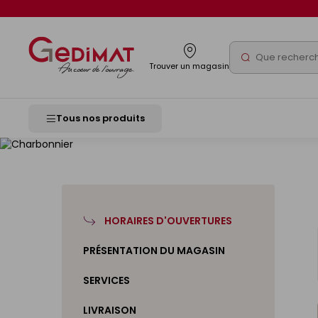
Panneau de gestion des cookies
Rechercher
Trouver un magasin
Gedimat
- AU COEUR DE L'OUVRAGE
Tous nos produits
HORAIRES D'OUVERTURES
PRÉSENTATION DU MAGASIN
SERVICES
LIVRAISON