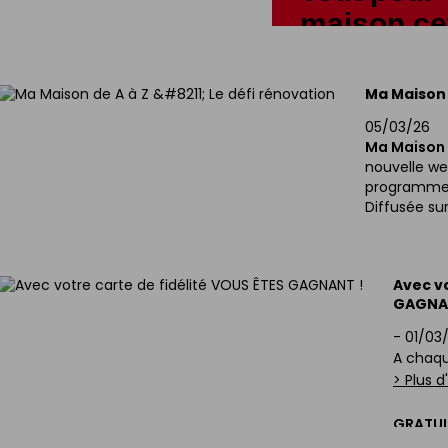
maison cet
Terrasse, jardin, toi
outillage… profitez
Ma Maison 
vos chantiers d’été 
05/03/26
Ma Maison d
nouvelle web
Voir les produits
programme
Diffusée su
épisode c
rénovation
Dans chaqu
Avec vo
l’émission, 
GAGNA
passionnés 
-
01/03
abonnés su
A chaqu
Pour relever
> Plus d
Gedimat
af
Sur place, l
GRATUI
besoin, pos
FAITES 