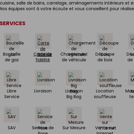
cuisine, salle de bains, carrelage, aménagements intérieurs et ex
Nos équipes sont à votre écoute et vous conseillent pour réaliser
SERVICES
Bouteille
Carte de
Chargement
Découpe
Dé
de gaz
fidélité
de véhicule
de bois
de 
Libre
Livraison
Livraison
Location
Mac
Service
Big Bag
souffleuse
te
SAV
Service de
Sur Mesure
Vente sur
Pose
Internet