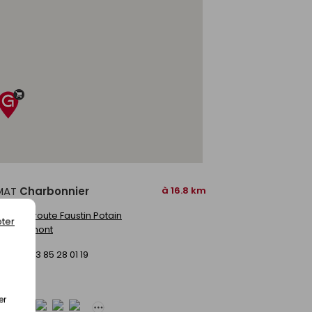
 la web série
MAT
Charbonnier
à 16.8 km
se :
125 route Faustin Potain
ter
 Baudemont
hone :
03 85 28 01 19
ert
er
es :