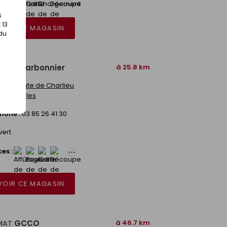
s
 13
VOIR CE MAGASIN
 du
MAT
Charbonnier
à 25.8 km
se :
1 route de Charlieu
Chauffailles
hone :
03 85 26 41 30
ert
es :
VOIR CE MAGASIN
MAT
GCCO
à 46.7 km