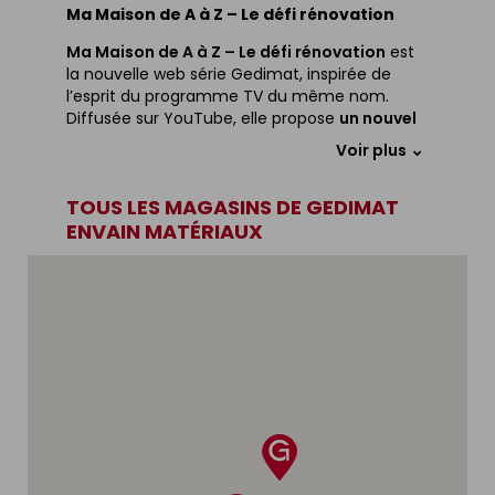
Ma Maison de A à Z – Le défi rénovation
Ma Maison de A à Z – Le défi rénovation
est
la nouvelle web série Gedimat, inspirée de
l’esprit du programme TV du même nom.
Diffusée sur YouTube, elle propose
un nouvel
épisode chaque mois
autour d’un défi
Voir plus
concret de rénovation ou d’aménagement.
Dans chaque épisode,
Matthieu
, présentateur
TOUS LES MAGASINS DE GEDIMAT
de l’émission, lance un défi à
Paulo & Lulu
,
ENVAIN MATÉRIAUX
deux passionnés de rénovation suivis par près
de
700 000 abonnés sur Instagram
.
Pour relever ce défi, ils se rendent dans un
magasin Gedimat
afin de rencontrer un
vendeur expert
.
Sur place, le vendeur analyse le projet,
reformule le besoin, pose les bonnes questions
et oriente vers les solutions les plus adaptées.
Le parcours en magasin permet de découvrir
les produits, matériaux et équipements
disponibles pour réaliser le projet.