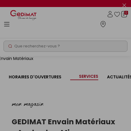
Panneau de gestion des cookies
Fer
le
0
flas
Connexio
info
Gedimat
- AU COEUR DE L'OUVRAGE
Rechercher
SERVICES
HORAIRES D'OUVERTURES
ACTUALITÉ
mon magasin
GEDIMAT
Envain Matériaux