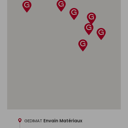
La vidéo montre ensuite
la mise en œuvre
étape par étape
, jusqu’au résultat final.
Chaque épisode valorise ainsi
l’expertise des
vendeurs Gedimat
, la diversité des solutions
proposées et l’accompagnement apporté aux
clients.
Partenaires de Gedimat depuis plus de deux
ans,
Paulo & Lulu Rénovation
partagent leurs
projets de rénovation et incarnent dans la
série le rôle des particuliers confrontés à des
questions concrètes.
La web série illustre ainsi, de manière
pédagogique et accessible,
comment
Gedimat accompagne les projets de
rénovation
, du conseil en magasin à la
réalisation sur le terrain.
Découvrir la web série
GEDIMAT
Envain Matériaux