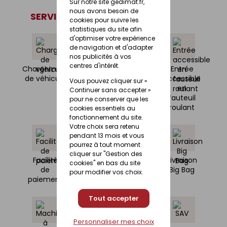
Sur notre site gedimat.fr,
nous avons besoin de
SERVICES
cookies pour suivre les
statistiques du site afin
d'optimiser votre expérience
de navigation et d'adapter
nos publicités à vos
centres d'intérêt.
Chargement
Coin
Devis /
Entrée
de véhicule
café
Projets
accessible
Vous pouvez cliquer sur «
en
Continuer sans accepter »
fauteuil
pour ne conserver que les
roulant
cookies essentiels au
fonctionnement du site.
Votre choix sera retenu
pendant 13 mois et vous
pourrez à tout moment
cliquer sur "Gestion des
Facilité
Libre
Livraison
Livraison
cookies" en bas du site
de
Service
Big Bag
pour modifier vos choix.
paiement
Tout accepter
Personnaliser mes choix