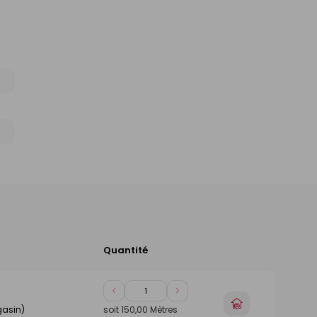
Quantité
Ajouter
au
panier
Diminuer
Augmenter
Choisir
de
de
gasin)
soit
150,00
Mètres
un