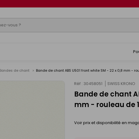
Po
Bandes de chant
Bande de chant ABS U501 front white SM - 22 x 0,8 mm - ro
Réf : 30458051
SWISS KRONO
Bande de chant ABS
mm - rouleau de 
Voir prix et disponibilité en mag