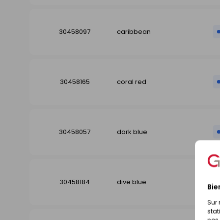
30458097
caribbean
30458165
coral red
30458057
dark blue
30458184
dive blue
Bie
Sur 
stat
nos 