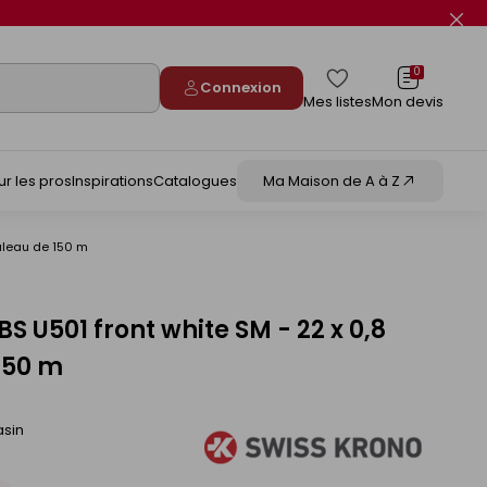
Fer
le
flas
info
0
Connexion
Mes listes
Mon devis
ur les pros
Inspirations
Catalogues
Ma Maison de A à Z
uleau de 150 m
 U501 front white SM - 22 x 0,8
150 m
asin