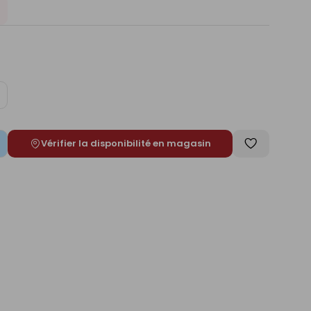
ugmenter
e
Vérifier la disponibilité en magasin
Enregistrer
comme
liste