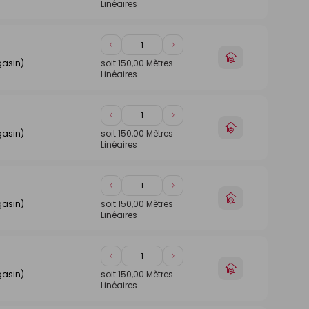
Linéaires
1
1
magasin
Diminuer
Augmenter
Choisir
de
de
gasin)
soit
150,00
Mètres
un
Linéaires
1
1
magasin
Diminuer
Augmenter
Choisir
de
de
gasin)
soit
150,00
Mètres
un
Linéaires
1
1
magasin
Diminuer
Augmenter
Choisir
de
de
gasin)
soit
150,00
Mètres
un
Linéaires
1
1
magasin
Diminuer
Augmenter
Choisir
de
de
gasin)
soit
150,00
Mètres
un
Linéaires
1
1
magasin