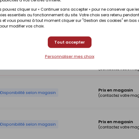
Prix en magasin
Disponibilité selon magasin
 pouvez cliquer sur « Continuer sans accepter » pour ne conserver que le
(contactez votre ma
ies essentiels au fonctionnement du site. Votre choix sera retenu pendant
 et vous pourrez à tout moment cliquer sur "Gestion des cookies" en bas
 pour modifier vos choix.
Prix en magasin
Disponibilité selon magasin
Tout accepter
(contactez votre ma
Personnaliser mes choix
Prix en magasin
Disponibilité selon magasin
(contactez votre ma
Prix en magasin
Disponibilité selon magasin
(contactez votre ma
Prix en magasin
Disponibilité selon magasin
(contactez votre ma