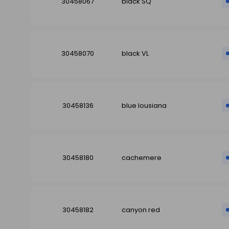
30458067
black SQ
30458070
black VL
30458136
blue lousiana
30458180
cachemere
30458182
canyon red