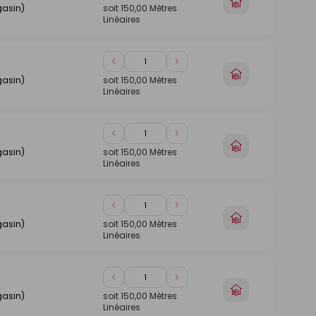
Choisir
de
de
gasin)
soit
150,00
Mètres
un
Linéaires
1
1
magasin
Diminuer
Augmenter
Choisir
de
de
gasin)
soit
150,00
Mètres
un
Linéaires
1
1
magasin
Diminuer
Augmenter
Choisir
de
de
gasin)
soit
150,00
Mètres
un
Linéaires
1
1
magasin
Diminuer
Augmenter
Choisir
de
de
gasin)
soit
150,00
Mètres
un
Linéaires
1
1
magasin
Diminuer
Augmenter
Choisir
de
de
gasin)
soit
150,00
Mètres
un
Linéaires
1
1
magasin