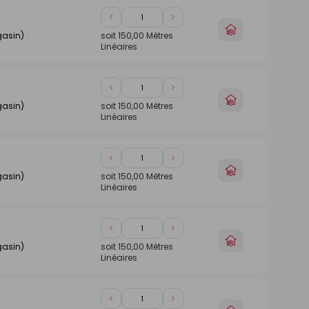
Diminuer
Augmenter
Choisir
de
de
gasin)
soit
150,00
Mètres
un
Linéaires
1
1
magasin
Diminuer
Augmenter
Choisir
de
de
gasin)
soit
150,00
Mètres
un
Linéaires
1
1
magasin
Diminuer
Augmenter
Choisir
de
de
gasin)
soit
150,00
Mètres
un
Linéaires
1
1
magasin
Diminuer
Augmenter
Choisir
de
de
gasin)
soit
150,00
Mètres
un
Linéaires
1
1
magasin
Diminuer
Augmenter