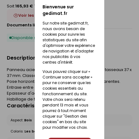
Soit
165,93 € TTC
/Panneau
Bienvenue sur
gedimat.fr
Voir les 2 déclinaisons
Sur notre site gedimat.fr,
Documents liés :
Fiche technique
nous avons besoin de
cookies pour suivre les
Disponible sous 10 jours
statistiques du site afin
d'optimiser votre expérience
de navigation et d'adapter
nos publicités à vos
Description du produit
centres d'intérêt.
Panneau acier galvanisé laqué. Effet claire-voie tasseaux 37 x
Vous pouvez cliquer sur «
37 mm. Classement Q4 MO.
Continuer sans accepter »
Pose horizontale ou verticale avec fixations apparentes.
pour ne conserver que les
Entraxe entre appuis : 60 cm.
cookies essentiels au
Epaisseur d'acier : 0,63 mm.
fonctionnement du site.
Habillage de façade.
Votre choix sera retenu
Caractéristiques du produit
pendant 13 mois et vous
pourrez à tout moment
cliquer sur "Gestion des
Aspect :
Bois
cookies" en bas du site
pour modifier vos choix.
Coloris :
Les bois naturels