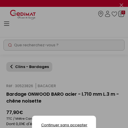
Panneau de gestion des cookies
Fer
le
0
flas
Connexio
info
Rechercher
Chantier express
Clins - Bardages
Réf : 30523826
BACACIER
Bardage ONWOOD BARO acier - l.710 mm L.3 m -
chêne noisette
77,90€
TTC / Mètre Carré
Dont 0,01€ d'éco-participation
Continuer sans accepter