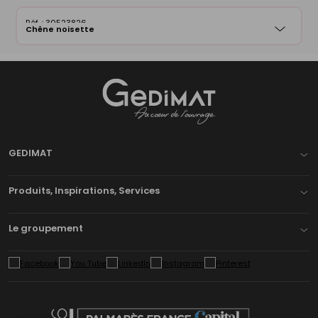
30523826
Chêne noisette
Gedimat
- AU COEUR DE L'OUVRAGE
GEDIMAT
Produits, Inspirations, Services
Le groupement