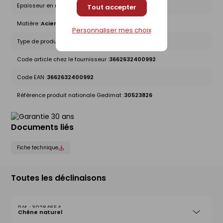
Epaisseur en mm :
0,63
Tout accepter
Matière :
Acier
Personnaliser mes choix
Type de produit :
Bardage Autre
Code article chez le fournisseur :
3662632400992
Code EAN :
3662632400992
Référence produit nationale Gedimat :
30523826
Documents liés
Fiche technique
Toutes les déclinaisons
30284654
Chêne naturel