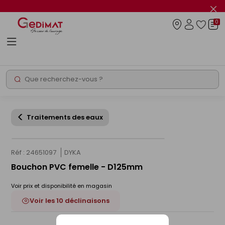
Panneau de gestion des cookies
Fer
le
0
flas
Connexio
info
Rechercher
Chantier express
Traitements des eaux
Réf : 24651097
DYKA
Bouchon PVC femelle - D125mm
Voir prix et disponibilité en magasin
Voir les 10 déclinaisons