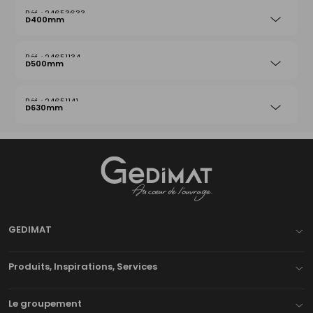
24653633
D400mm
24651134
D500mm
24651141
D630mm
Gedimat
- AU COEUR DE L'OUVRAGE
GEDIMAT
Produits, Inspirations, Services
Le groupement