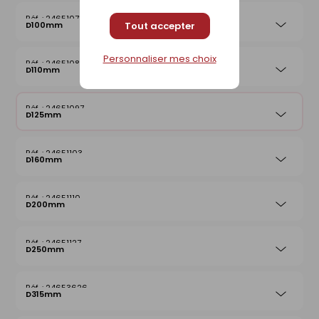
24651073
D100mm
Tout accepter
Personnaliser mes choix
24651080
D110mm
24651097
D125mm
24651103
D160mm
24651110
D200mm
24651127
D250mm
24653626
D315mm