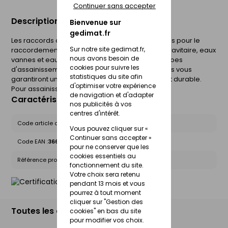
Continuer sans accepter
Description du produit
Bienvenue sur
gedimat.fr
Les raccords assainissement en PVC sont conçus pour le
Sur notre site gedimat.fr,
raccordement des réseaux d'assainissement gravitaire, eaux
nous avons besoin de
vannes et eaux pluviales. Combinés avec nos tubes
cookies pour suivre les
d'assainissement Sotralys et Ultra16 nos raccords vous
statistiques du site afin
garantiront un réseau d'assainissement fiable et durable.
d'optimiser votre expérience
Pour assainissement.
de navigation et d'adapter
Caractéristiques du produit
nos publicités à vos
centres d'intérêt.
Code article chez le fournisseur :
20035791
Vous pouvez cliquer sur «
Continuer sans accepter »
Code EAN :
3660864055805
pour ne conserver que les
cookies essentiels au
Référence produit nationale Gedimat :
24651097
fonctionnement du site.
Votre choix sera retenu
pendant 13 mois et vous
pourrez à tout moment
cliquer sur "Gestion des
Toutes les déclinaisons
cookies" en bas du site
pour modifier vos choix.