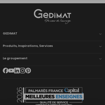
Gedimat
- AU COEUR DE L'OUVRAGE
GEDIMAT
Produits, Inspirations, Services
Le groupement