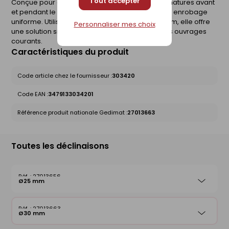
Tout accepter
Conçue pour assurer le maintien précis des armatures avant
et pendant le coulage du béton, garantissant un enrobage
uniforme. Utilisée pour les fers de Ø jusqu'à 12 mm, elle offre
Personnaliser mes choix
une solution simple, légère et résistante pour les ouvrages
courants.
Caractéristiques du produit
Code article chez le fournisseur :
303420
Code EAN :
3479133034201
Référence produit nationale Gedimat :
27013663
Toutes les déclinaisons
27013656
Ø25 mm
27013663
Ø30 mm