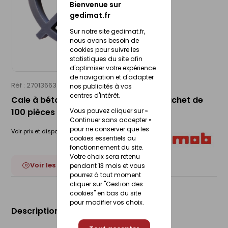
Bienvenue sur
gedimat.fr
Sur notre site gedimat.fr,
nous avons besoin de
cookies pour suivre les
statistiques du site afin
d'optimiser votre expérience
de navigation et d'adapter
Réf : 27013663
MOB
nos publicités à vos
centres d'intérêt.
Cale à béton plastique - Ø 30 mm - sachet de
100 pièces
Vous pouvez cliquer sur «
Continuer sans accepter »
pour ne conserver que les
Voir prix et disponibilité en magasin
cookies essentiels au
fonctionnement du site.
Votre choix sera retenu
Voir les 2 déclinaisons
pendant 13 mois et vous
pourrez à tout moment
cliquer sur "Gestion des
cookies" en bas du site
pour modifier vos choix.
Description du produit