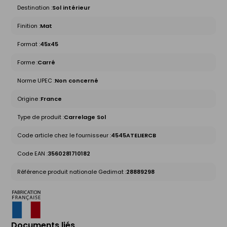
Destination :
Sol intérieur
Finition :
Mat
Format :
45x45
Forme :
Carré
Norme UPEC :
Non concerné
Origine :
France
Type de produit :
Carrelage Sol
Code article chez le fournisseur :
4545ATELIERCB
Code EAN :
3560281710182
Référence produit nationale Gedimat :
28889298
Documents liés