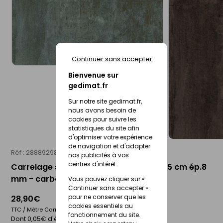
Continuer sans accepter
Bienvenue sur
gedimat.fr
Sur notre site gedimat.fr,
nous avons besoin de
cookies pour suivre les
statistiques du site afin
d'optimiser votre expérience
de navigation et d'adapter
Réf : 28889298
nos publicités à vos
centres d'intérêt.
Carrelage sol intérieur ATELIER - 45 x 45 cm ép.8
mm - carbone
Vous pouvez cliquer sur «
Continuer sans accepter »
pour ne conserver que les
28,90€
cookies essentiels au
TTC / Mètre Carré
fonctionnement du site.
Dont 0,05€ d'éco-participation