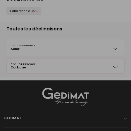
Fiche technique
Toutes les déclinaisons
28889304
Acier
28889298
Carbone
Gedimat
- AU COEUR DE L'OUVRAGE
GEDIMAT