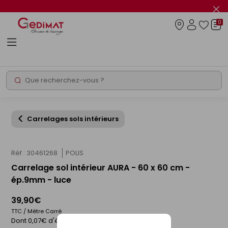
Panneau de gestion des cookies
Fer
le
0
flas
Connexio
info
Rechercher
Chantier express
Carrelages sols intérieurs
Réf : 30461268
POLIS
Carrelage sol intérieur AURA - 60 x 60 cm -
ép.9mm - luce
39,90€
TTC / Mètre Carré
Dont 0,07€ d'éco-participation