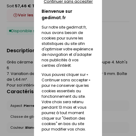
Continuer sans accepter
Soit
57,46 € TTC
/Boite
Bienvenue sur
Voir les 2 déclinaisons
gedimat.fr
Sur notre site gedimat.fr,
Disponible sous 10 jours
nous avons besoin de
cookies pour suivre les
statistiques du site afin
d'optimiser votre expérience
Description du produit
de navigation et d'adapter
nos publicités à vos
Grès cérame coloré dans la masse. Rectifié. Groupe 4. Moh's
centres d'intérêt.
6
7. Variation de nuances V2. 60 x 60 cm. Epaisseur 9 mm. Boîte
Vous pouvez cliquer sur «
de 1,44 m².
Continuer sans accepter »
Pour sol intérieur.
pour ne conserver que les
Caractéristiques du produit
cookies essentiels au
fonctionnement du site.
Votre choix sera retenu
Aspect :
Pierre
pendant 13 mois et vous
pourrez à tout moment
Classe de glissance (R) :
R9
cliquer sur "Gestion des
cookies" en bas du site
Couleur :
Blanc - Beige - Naturels
pour modifier vos choix.