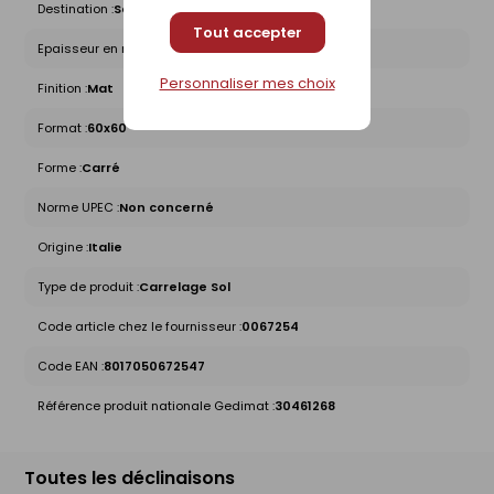
Destination :
Sol intérieur
Tout accepter
Epaisseur en mm :
9
Personnaliser mes choix
Finition :
Mat
Format :
60x60
Forme :
Carré
Norme UPEC :
Non concerné
Origine :
Italie
Type de produit :
Carrelage Sol
Code article chez le fournisseur :
0067254
Code EAN :
8017050672547
Référence produit nationale Gedimat :
30461268
Toutes les déclinaisons