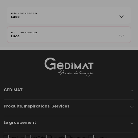
30461269
Luce
30461268
Luce
Gedimat
- AU COEUR DE L'OUVRAGE
GEDIMAT
Produits, Inspirations, Services
Le groupement