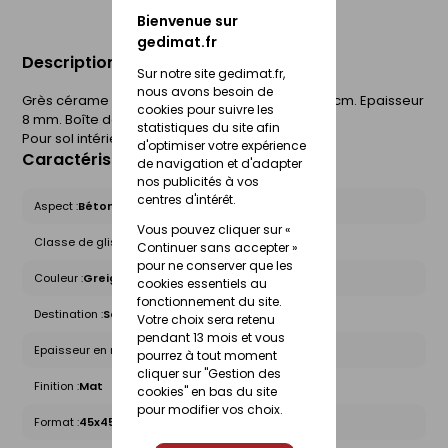
Bienvenue sur
gedimat.fr
Description du produit
Sur notre site gedimat.fr,
nous avons besoin de
Grès cérame émaillé. QB U3 P3 E3 C2. l.45 x L.45 cm. Epaisseur
cookies pour suivre les
8 mm. Boîte de 1,62m².
statistiques du site afin
Pour sol intérieur.
d'optimiser votre expérience
Caractéristiques du produit
de navigation et d'adapter
nos publicités à vos
centres d'intérêt.
Aspect :
Béton
Vous pouvez cliquer sur «
Classe de glissance (R) :
R9
Continuer sans accepter »
pour ne conserver que les
Couleur :
Greige
cookies essentiels au
fonctionnement du site.
Destination :
Sol intérieur
Votre choix sera retenu
pendant 13 mois et vous
Epaisseur en mm :
8
pourrez à tout moment
cliquer sur "Gestion des
Finition :
Mat
cookies" en bas du site
pour modifier vos choix.
Format :
45x45