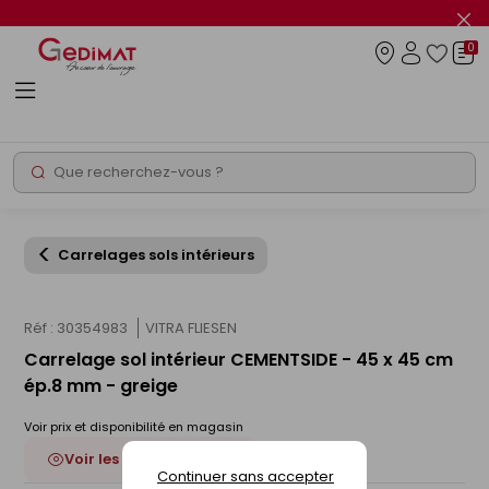
Panneau de gestion des cookies
Fer
le
0
flas
Connexio
info
Rechercher
Chantier express
Carrelages sols intérieurs
Réf : 30354983
VITRA FLIESEN
Carrelage sol intérieur CEMENTSIDE - 45 x 45 cm
ép.8 mm - greige
Voir prix et disponibilité en magasin
Voir les 3 déclinaisons
Continuer sans accepter