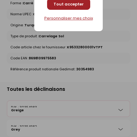
Forme :
Carré
Tout accepter
Norme UPEC :
QB U3P3E3C2
Personnaliser mes choix
Origine :
Turquie
Type de produit :
Carrelage Sol
Code article chez le fournisseur :
K95332800001VTPT
Code EAN :
8698109975583
Référence produit nationale Gedimat :
30354983
Toutes les déclinaisons
30354983
Greige
30354982
Grey