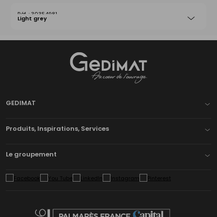
30354981
Light grey
Gedimat
- AU COEUR DE L'OUVRAGE
GEDIMAT
Produits, Inspirations, Services
Le groupement