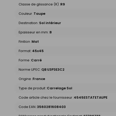
Classe de glissance (R) :
R9
Couleur :
Taupe
Destination :
Sol intérieur
Epaisseur en mm :
8
Finition :
Mat
Format :
45x45
Forme :
Carré
Norme UPEC :
QB U3P3E3C2
Origine :
France
Type de produit :
Carrelage Sol
Code article chez le fournisseur :
4545ESTATETAUPE
Code EAN :
3560281608403