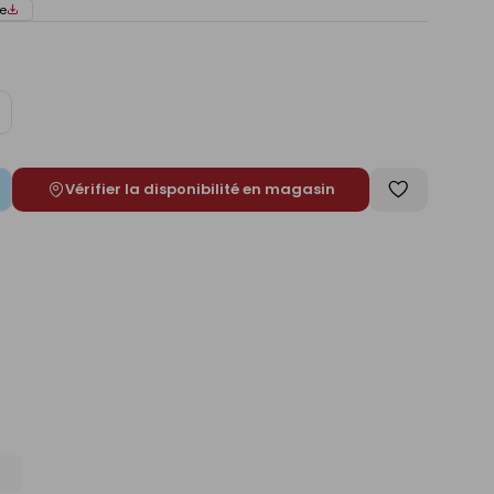
e
ugmenter
e
Vérifier la disponibilité en magasin
Enregistrer
comme
liste