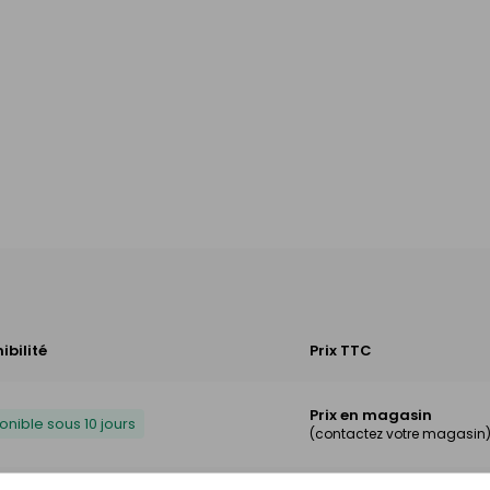
ibilité
Prix TTC
Prix en magasin
onible sous 10 jours
(contactez votre magasin