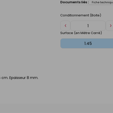
Documents liés :
Fiche techniqu
Conditionnement (Boite)
Diminuer
A
de
d
Surface (en Mètre Carré)
1
1
45 cm. Epaisseur 8 mm.