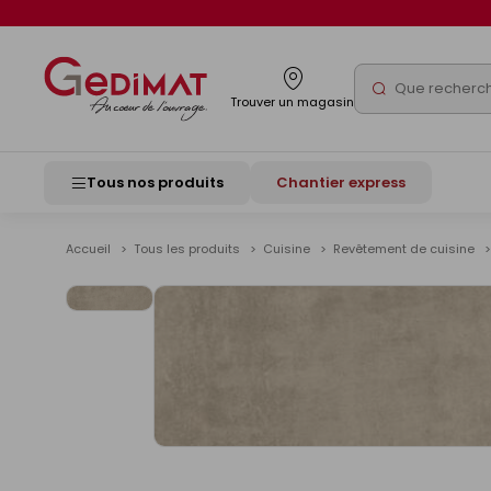
Panneau de gestion des cookies
Rechercher
Trouver un magasin
Tous nos produits
Chantier express
Accueil
Tous les produits
Cuisine
Revêtement de cuisine
Voir
les
images