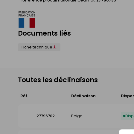
Référence produit nationale Gedimat :
27796733
Documents liés
Fiche technique
Toutes les déclinaisons
Réf.
Déclinaison
Dispon
27796702
Beige
Disp