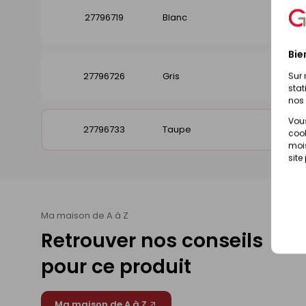
27796719
Blanc
Disp
Bie
27796726
Gris
Disp
Sur 
stat
nos 
Vous
27796733
Taupe
Disp
cook
mois
site
Ma maison de A à Z
Retrouver nos conseils
pour ce produit
Ma maison de A à Z