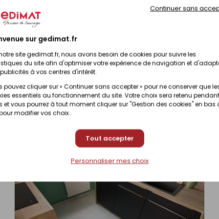
Continuer sans accep
Prix en magasin
onible sous 10 jours
(contactez votre magasin
nvenue sur gedimat.fr
Prix en magasin
onible sous 10 jours
notre site gedimat.fr, nous avons besoin de cookies pour suivre les
(contactez votre magasin
istiques du site afin d'optimiser votre expérience de navigation et d'adapt
publicités à vos centres d'intérêt.
 pouvez cliquer sur « Continuer sans accepter » pour ne conserver que le
Prix en magasin
onible sous 10 jours
ies essentiels au fonctionnement du site. Votre choix sera retenu pendant
(contactez votre magasin
 et vous pourrez à tout moment cliquer sur "Gestion des cookies" en bas
 pour modifier vos choix.
Tout accepter
Personnaliser mes choix