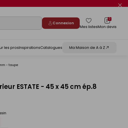
Fer
le
flas
info
0
Connexion
Mes listes
Mon devis
ur les pros
Inspirations
Catalogues
Ma Maison de A à Z
8 mm - taupe
rieur ESTATE - 45 x 45 cm ép.8
asin