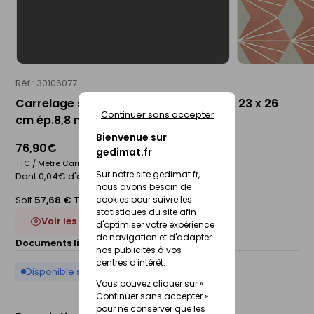
Réf : 30106077
Carrelage sol intérieur MACBA décor - 23 x 26
Continuer sans accepter
cm ép.8,8 mm - sunny terracota
Bienvenue sur
76,90€
gedimat.fr
TTC / Mètre Carré
Sur notre site gedimat.fr,
Dont 0,04€ d'éco-participation
nous avons besoin de
cookies pour suivre les
Soit
57,68 € TTC
/Boite
statistiques du site afin
Voir les 10 déclinaisons
d'optimiser votre expérience
de navigation et d'adapter
Documents liés :
Fiche technique
nos publicités à vos
centres d'intérêt.
Disponible sur commande
Vous pouvez cliquer sur «
Continuer sans accepter »
pour ne conserver que les