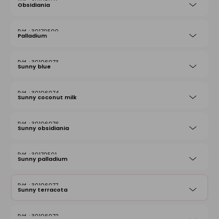
30106071
Obsidiania
30170500
Palladium
30106073
Sunny blue
30106074
Sunny coconut milk
30106076
Sunny obsidiania
30170501
Sunny palladium
30106077
Sunny terracota
30106072