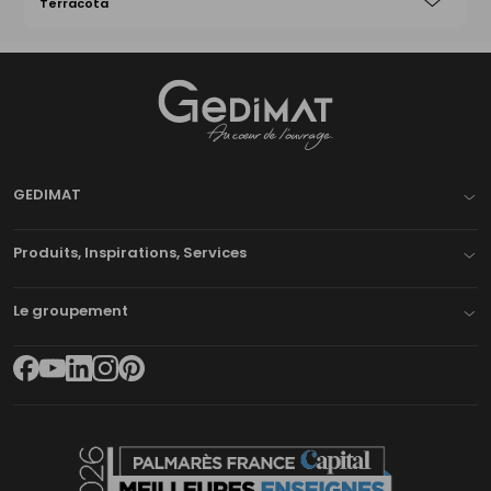
Terracota
Gedimat
- AU COEUR DE L'OUVRAGE
GEDIMAT
Produits, Inspirations, Services
Le groupement