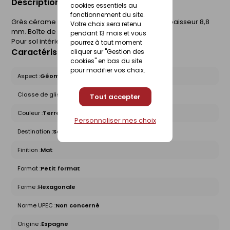
Description du produit
cookies essentiels au
fonctionnement du site.
Grès cérame émaillé. Groupe 2. l.23 x L.26 cm. Epaisseur 8,8
Votre choix sera retenu
mm. Boîte de 0,75 m².
pendant 13 mois et vous
Pour sol intérieur.
pourrez à tout moment
Caractéristiques du produit
cliquer sur "Gestion des
cookies" en bas du site
pour modifier vos choix.
Aspect :
Géométrique
Classe de glissance (R) :
R9
Tout accepter
Couleur :
Terre cuite
Personnaliser mes choix
Destination :
Sol intérieur
Finition :
Mat
Format :
Petit format
Forme :
Hexagonale
Norme UPEC :
Non concerné
Origine :
Espagne