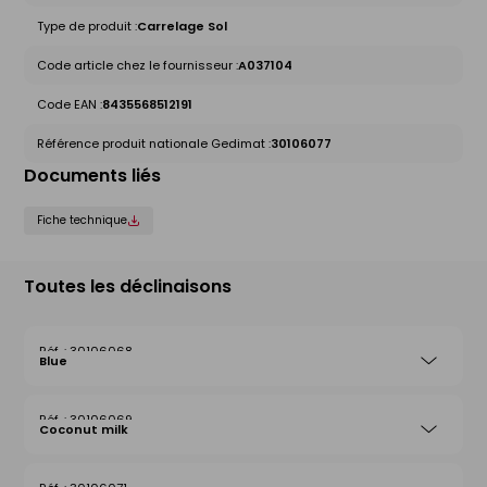
Type de produit :
Carrelage Sol
Code article chez le fournisseur :
A037104
Code EAN :
8435568512191
Référence produit nationale Gedimat :
30106077
Documents liés
Fiche technique
Toutes les déclinaisons
30106068
Blue
30106069
Coconut milk