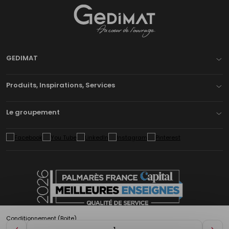
Gedimat
- AU COEUR DE L'OUVRAGE
GEDIMAT
Produits, Inspirations, Services
Le groupement
Conditionnement (Boite)