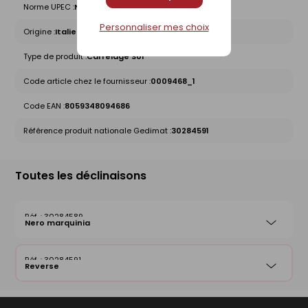
Norme UPEC :
Non concerné
Personnaliser mes choix
Origine :
Italie
Type de produit :
Carrelage Sol
Code article chez le fournisseur :
0009468_1
Code EAN :
8059348094686
Référence produit nationale Gedimat :
30284591
Toutes les déclinaisons
30284589
Nero marquinia
30284591
Reverse