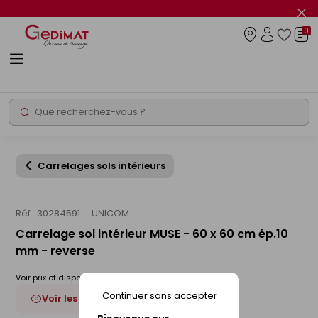
Panneau de gestion des cookies
Fer
le
0
flas
Connexio
info
Rechercher
Chantier express
Carrelages sols intérieurs
Réf : 30284591
UNICOM
Carrelage sol intérieur MUSE - 60 x 60 cm ép.10
mm - reverse
Voir prix et disponibilité en magasin
Continuer sans accepter
Voir les 2 déclinaisons