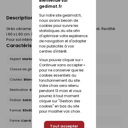
Bienvenue sur
gedimat.fr
Sur notre site gedimat.fr,
Description du produit
nous avons besoin de
cookies pour suivre les
Grès cérame coloré dans la masse. Aspect satiné. Rectifié.
statistiques du site afin
l.60 x L.60 cm. Epaisseur 10 mm. Boîte de 1,08 m².
d'optimiser votre expérience
Pour sol intérieur.
de navigation et d'adapter
Caractéristiques du produit
nos publicités à vos
centres d'intérêt.
Aspect :
Marbre
Vous pouvez cliquer sur «
Continuer sans accepter »
Classe de glissance (R) :
R9
pour ne conserver que les
cookies essentiels au
Couleur :
Blanc
fonctionnement du site.
Votre choix sera retenu
Destination :
Sol intérieur
pendant 13 mois et vous
pourrez à tout moment
Finition :
Satin
cliquer sur "Gestion des
cookies" en bas du site
Format :
60x60
pour modifier vos choix.
Forme :
Carré
Tout accepter