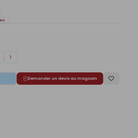
e
Augmenter
de
1
Demander un devis au magasin
Enregistrer
comme
liste