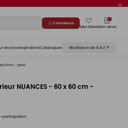
Fer
le
flas
info
0
Connexion
Mes listes
Mon devis
ur les pros
Inspirations
Catalogues
Ma Maison de A à Z
 ép.10mm - pearl
érieur NUANCES - 60 x 60 cm -
-participation