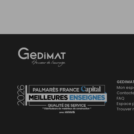
Gedimat
- AU COEUR DE L'OUVRAGE
GEDIMA
Mon espa
Contact
FAQ
Espace 
Trouver