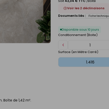
Soit
42,34 € TTC
/Boite
Voir les 2 déclinaisons
Documents liés :
Fiche techniqu
Disponible sous 10 jours
Conditionnement (Boite)
Diminuer
de
Surface (en Mètre Carré)
1
. Boîte de 1,42 m².