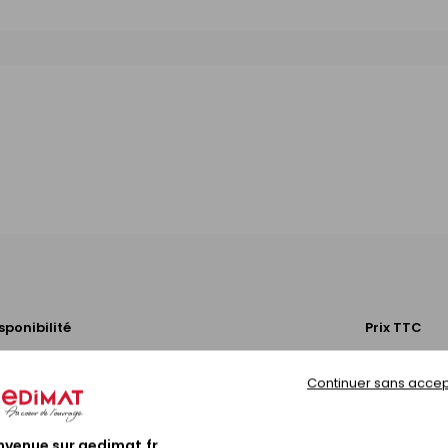
sponibilité
Prix TTC
Continuer sans accep
Disponible sous 10 jours
42,34 €
/
Bo
nvenue sur gedimat.fr