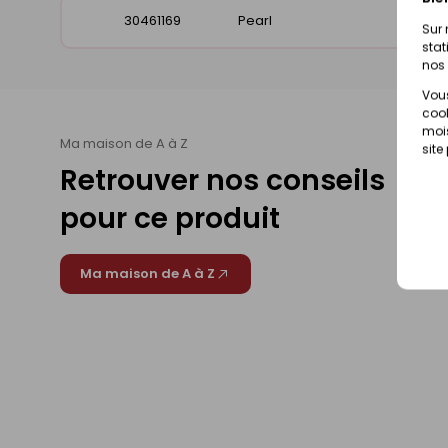
30461169
Pearl
Sur 
stat
nos 
Vous
cook
mois
Ma maison de A à Z
site
Retrouver nos conseils
pour ce produit
Ma maison de A à Z