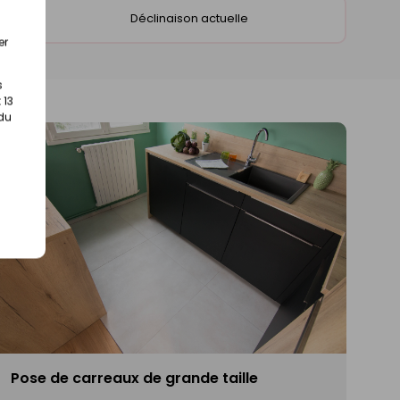
ite
Déclinaison actuelle
er
s
 13
 du
Pose de carreaux de grande taille