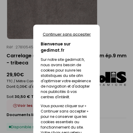
Continuer sans accepter
Bienvenue sur
Réf : 27810545
POLIS
gedimat.fr
Carrelage sol intérieur NYC - 45 x 45 cm ép.9 mm
Sur notre site gedimat.fr,
- tribeca
nous avons besoin de
cookies pour suivre les
29,90€
statistiques du site afin
d'optimiser votre expérience
TTC / Mètre Carré
de navigation et d'adapter
Dont 0,06€ d'éco-participation
nos publicités à vos
Soit
30,50 € TTC
/Boite
centres d'intérêt.
Voir les 5 déclinaisons
Vous pouvez cliquer sur «
Continuer sans accepter »
Documents liés :
Fiche technique
pour ne conserver que les
cookies essentiels au
Disponible sous 10 jours
fonctionnement du site.
Votre choix sera retenu