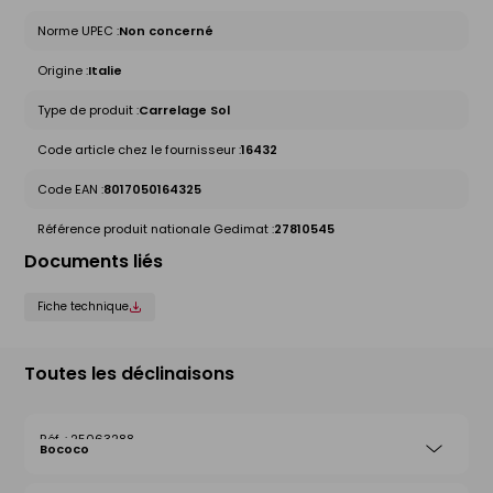
Norme UPEC :
Non concerné
Origine :
Italie
Type de produit :
Carrelage Sol
Code article chez le fournisseur :
16432
Code EAN :
8017050164325
Référence produit nationale Gedimat :
27810545
Documents liés
Fiche technique
Toutes les déclinaisons
25063288
Bococo