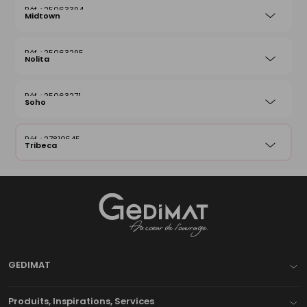
25063394
Midtown
25063295
Nolita
25063271
Soho
27810545
Tribeca
Gedimat
- AU COEUR DE L'OUVRAGE
GEDIMAT
Produits, Inspirations, Services