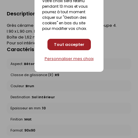
Votre choix sera retenu
pendant 13 mois et vous
pourrez à tout moment
Description du produit
cliquer sur "Gestion des
cookies" en bas du site
Grès cérame coloré dans la masse. Rectifié. Groupe 4.
pour modifier vos choix.
l.90 x L.90 cm. Epaisseur 10 mm.
Boîte de 1,62 m².
Pour sol intérieur.
Tout accepter
Caractéristiques du produit
Personnaliser mes choix
Aspect :
Béton
Classe de glissance (R) :
R9
Couleur :
Brun
Destination :
Sol intérieur
Epaisseur en mm :
10
Finition :
Mat
Format :
90x90