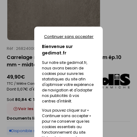
Continuer sans accepter
Bienvenue sur
Réf : 26824000
POLIS
gedimat.fr
Carrelage sol intérieur NYC - 90 x 90 cm ép.10
Sur notre site gedimat.fr,
mm - midtown
nous avons besoin de
cookies pour suivre les
49,90€
statistiques du site afin
TTC / Mètre Carré
d'optimiser votre expérience
Dont 0,07€ d'éco-participation
de navigation et d'adapter
nos publicités à vos
Soit
80,84 € TTC
/Boite
centres d'intérêt.
Voir les 5 déclinaisons
Vous pouvez cliquer sur «
Continuer sans accepter »
Documents liés :
Fiche technique
pour ne conserver que les
cookies essentiels au
Disponible sur commande
fonctionnement du site.