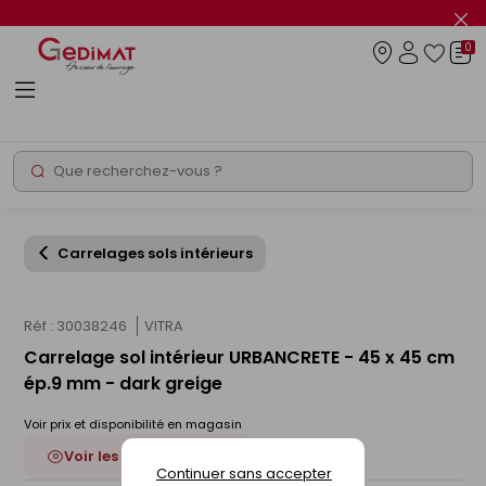
Panneau de gestion des cookies
Fer
le
0
flas
Connexio
info
Rechercher
Chantier express
Carrelages sols intérieurs
Réf : 30038246
VITRA
Carrelage sol intérieur URBANCRETE - 45 x 45 cm
ép.9 mm - dark greige
Voir prix et disponibilité en magasin
Voir les 3 déclinaisons
Continuer sans accepter