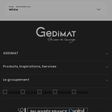
30038244
White
Gedimat
- AU COEUR DE L'OUVRAGE
GEDIMAT
Produits, Inspirations, Services
Le groupement