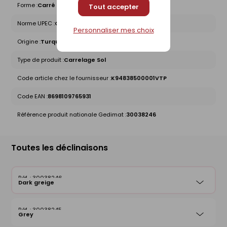
Forme :
Carré
Tout accepter
Norme UPEC :
QB U4P4E3C2
Personnaliser mes choix
Origine :
Turquie
Type de produit :
Carrelage Sol
Code article chez le fournisseur :
K94838500001VTP
Code EAN :
8698109765931
Référence produit nationale Gedimat :
30038246
Toutes les déclinaisons
30038246
Dark greige
30038245
Grey