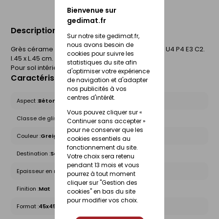
Bienvenue sur
gedimat.fr
Description du produit
Sur notre site gedimat.fr,
nous avons besoin de
Grès cérame émaillé. Coloré dans la masse. QB U4 P4 E3 C2.
cookies pour suivre les
l.45 x L.45 cm. Epaisseur 9 mm. Boîte de 1,42 m².
statistiques du site afin
Pour sol intérieur.
d'optimiser votre expérience
Caractéristiques du produit
de navigation et d'adapter
nos publicités à vos
centres d'intérêt.
Aspect :
Béton
Vous pouvez cliquer sur «
Classe de glissance (R) :
R9
Continuer sans accepter »
pour ne conserver que les
Couleur :
Greige
cookies essentiels au
fonctionnement du site.
Destination :
Sol intérieur
Votre choix sera retenu
pendant 13 mois et vous
Epaisseur en mm :
9
pourrez à tout moment
cliquer sur "Gestion des
Finition :
Mat
cookies" en bas du site
pour modifier vos choix.
Format :
45x45