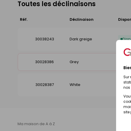
Toutes les déclinaisons
Réf.
Déclinaison
Dispon
30038243
Dark greige
Disp
30028386
Grey
Disp
Bie
Sur 
stat
30028387
White
Disp
nos 
Vous
cook
mois
site
Ma maison de A à Z