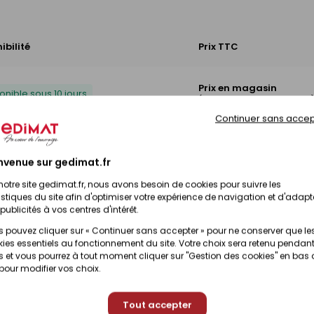
ibilité
Prix TTC
Prix en magasin
onible sous 10 jours
(contactez votre magasin
Continuer sans accep
Prix en magasin
onible sous 10 jours
(contactez votre magasin
nvenue sur gedimat.fr
notre site gedimat.fr, nous avons besoin de cookies pour suivre les
Prix en magasin
istiques du site afin d'optimiser votre expérience de navigation et d'adapt
onible sous 10 jours
(contactez votre magasin
publicités à vos centres d'intérêt.
 pouvez cliquer sur « Continuer sans accepter » pour ne conserver que le
ies essentiels au fonctionnement du site. Votre choix sera retenu pendant
 et vous pourrez à tout moment cliquer sur "Gestion des cookies" en bas
 pour modifier vos choix.
Tout accepter