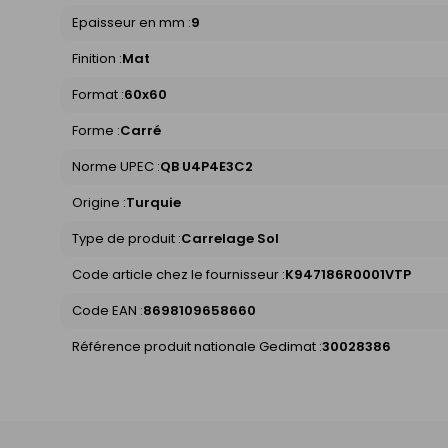
Epaisseur en mm :
9
Finition :
Mat
Format :
60x60
Forme :
Carré
Norme UPEC :
QB U4P4E3C2
Origine :
Turquie
Type de produit :
Carrelage Sol
Code article chez le fournisseur :
K947186R0001VTP
Code EAN :
8698109658660
Référence produit nationale Gedimat :
30028386