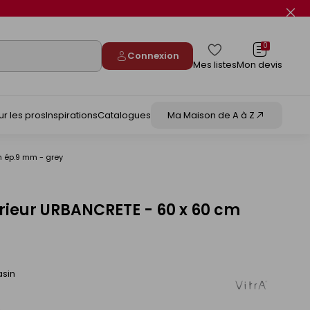
Fer
le
flas
info
0
Connexion
Mes listes
Mon devis
ur les pros
Inspirations
Catalogues
Ma Maison de A à Z
m ép.9 mm - grey
érieur URBANCRETE - 60 x 60 cm
asin