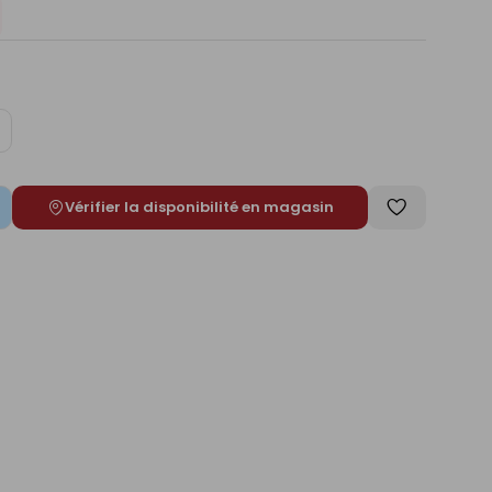
ugmenter
e
Vérifier la disponibilité en magasin
Enregistrer
comme
liste