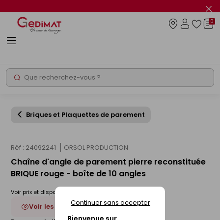
Panneau de gestion des cookies
Fer
le
0
flas
Connexio
info
Rechercher
Chantier express
Briques et Plaquettes de parement
Réf : 24092241
ORSOL PRODUCTION
Chaîne d'angle de parement pierre reconstituée
BRIQUE rouge - boîte de 10 angles
Voir prix et disponibilité en magasin
Continuer sans accepter
Voir les 2 déclinaisons
Bienvenue sur