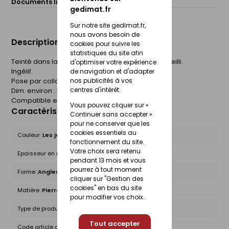
Documents liés :
Fiche technique
gedimat.fr
Sur notre site gedimat.fr,
nous avons besoin de
Description du produit
cookies pour suivre les
statistiques du site afin
Teinté dans la masse. Imitation brique. Aspect vieilli.
d'optimiser votre expérience
Ingélif.
de navigation et d'adapter
Pose par collage pierre à pierre. A jointoyer.
nos publicités à vos
centres d'intérêt.
Dim. environ : L.22 x l.10 x h.5 x ép.1,5 cm.
Compatible extérieur et intérieur.
Vous pouvez cliquer sur «
Caractéristiques du produit
Continuer sans accepter »
pour ne conserver que les
cookies essentiels au
Couleur :
Les jaunes orangés rouges
fonctionnement du site.
Votre choix sera retenu
Epaisseur en mm :
1.5
pendant 13 mois et vous
pourrez à tout moment
Forme :
Angles
cliquer sur "Gestion des
cookies" en bas du site
Matière :
Pierre reconstituée
pour modifier vos choix.
Type de produit :
Plaquettes de parement
Tout accepter
Code article chez le fournisseur :
A1