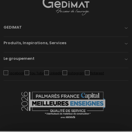
Gedimat
- AU COEUR DE L'OUVRAGE
GEDIMAT
Produits, Inspirations, Services
Le groupement