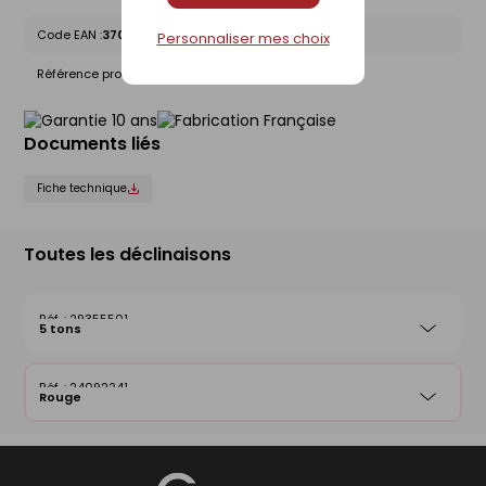
Code EAN :
3700623300002
Personnaliser mes choix
Référence produit nationale Gedimat :
24092241
Documents liés
Fiche technique
Toutes les déclinaisons
29355501
5 tons
24092241
Rouge