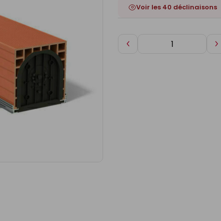
Voir les 40 déclinaisons
Diminuer
A
de
d
1
1