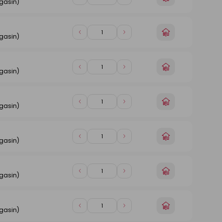
Diminuer
Augmenter
gasin)
un
de
de
magasin
1
1
Choisir
Diminuer
Augmenter
gasin)
un
de
de
magasin
1
1
Choisir
Diminuer
Augmenter
gasin)
un
de
de
magasin
1
1
Choisir
Diminuer
Augmenter
gasin)
un
de
de
magasin
1
1
Choisir
Diminuer
Augmenter
gasin)
un
de
de
magasin
1
1
Choisir
Diminuer
Augmenter
gasin)
un
de
de
magasin
1
1
Choisir
Diminuer
Augmenter
gasin)
un
de
de