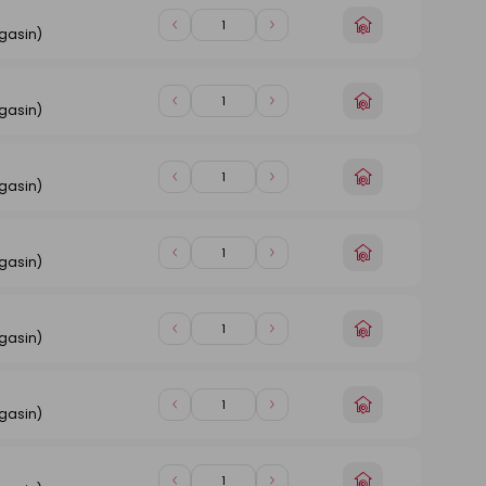
Choisir
Diminuer
Augmenter
gasin)
un
de
de
magasin
1
1
Choisir
Diminuer
Augmenter
gasin)
un
de
de
magasin
1
1
Choisir
Diminuer
Augmenter
gasin)
un
de
de
magasin
1
1
Choisir
Diminuer
Augmenter
gasin)
un
de
de
magasin
1
1
Choisir
Diminuer
Augmenter
gasin)
un
de
de
magasin
1
1
Choisir
Diminuer
Augmenter
gasin)
un
de
de
magasin
1
1
Choisir