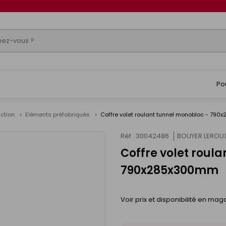
Po
uction
Eléments préfabriqués
Coffre volet roulant tunnel monobloc - 79
Réf : 30042486
BOUYER LEROU
Coffre volet roul
790x285x300mm
Voir prix et disponibilité en mag