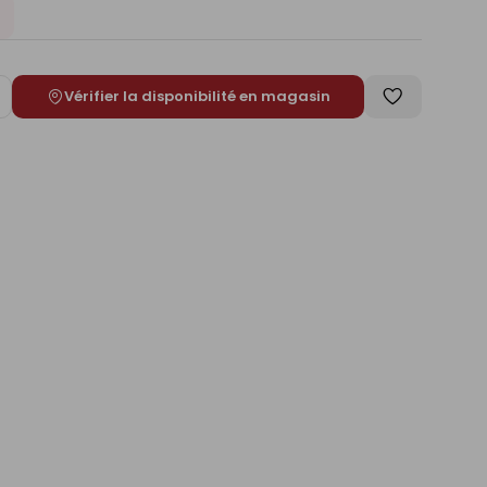
Vérifier la disponibilité en magasin
ugmenter
Enregistrer
e
comme
liste