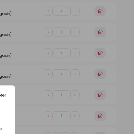
magasin
1
1
Choisir
Diminuer
Augmenter
gasin)
un
de
de
magasin
1
1
Choisir
Diminuer
Augmenter
gasin)
un
de
de
magasin
1
1
Choisir
Diminuer
Augmenter
gasin)
un
de
de
magasin
1
1
Choisir
Diminuer
Augmenter
gasin)
un
de
de
magasin
1
1
Choisir
ter
Diminuer
Augmenter
gasin)
un
de
de
magasin
1
1
Choisir
Diminuer
Augmenter
gasin)
un
de
de
magasin
er
1
1