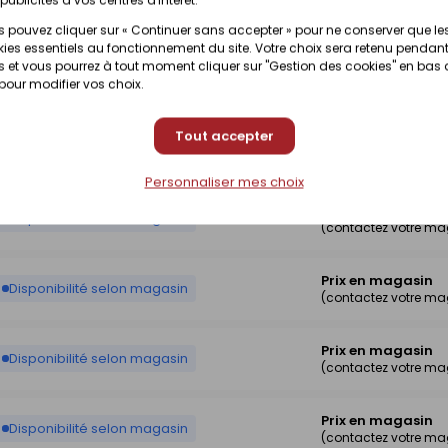
Prix en magasin
Disponibilité selon magasin
(contactez votre ma
 pouvez cliquer sur « Continuer sans accepter » pour ne conserver que le
ies essentiels au fonctionnement du site. Votre choix sera retenu pendant
 et vous pourrez à tout moment cliquer sur "Gestion des cookies" en bas
Prix en magasin
Disponibilité selon magasin
 pour modifier vos choix.
(contactez votre ma
Tout accepter
Prix en magasin
Disponibilité selon magasin
(contactez votre ma
Personnaliser mes choix
Prix en magasin
Disponibilité selon magasin
(contactez votre ma
Prix en magasin
Disponibilité selon magasin
(contactez votre ma
Prix en magasin
Disponibilité selon magasin
(contactez votre ma
Prix en magasin
Disponibilité selon magasin
(contactez votre ma