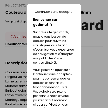
Réf : 25112672
THEARD
Continuer sans accepter
Couteau à enduire MAXXGRIP HYDE - 38mm
Bienvenue sur
Voir prix et disponibilité en magasin
gedimat.fr
Sur notre site gedimat.fr,
Voir les 7 déclinaisons
nous avons besoin de
cookies pour suivre les
Documents liés :
Fiche technique
statistiques du site afin
d'optimiser votre expérience
de navigation et d'adapter
nos publicités à vos
Description du produit
centres d'intérêt.
Vous pouvez cliquer sur «
Couteau à enduire Maxxgrip
Continuer sans accepter »
Largeur 38 mm
pour ne conserver que les
Lame acier inoxydable
cookies essentiels au
Manche armé et bi-matière
fonctionnement du site.
Embout acier chromé
Votre choix sera retenu
Lame traversante
pendant 13 mois et vous
Montage sapin.
pourrez à tout moment
Il est utilisé pour tous les travaux d'enduits.
cliquer sur "Gestion des