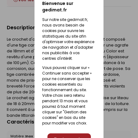
Bienvenue sur
gedimat.fr
Sur notre site gedimat.fr,
nous avons besoin de
Description du produit
cookies pour suivre les
statistiques du site afin
Le crochet d'ardoise de Frénéhard & Michaux est composé
d'optimiser votre expérience
d'une tige cambrée en fil inox 17%, prolongée par une agrafe
de navigation et d'adapter
de 18mm et d'un talon standard. Le crochet Anjou Color est
nos publicités à vos
revêtu d'une peinture polyester après fabrication (épaisseur
centres d'intérêt.
de 100 µm). Ce procédé offre une meilleure résistance à la
Vous pouvez cliquer sur «
corrosion, aucune brillance et un meilleur confort de pose. Sa
Continuer sans accepter »
tige cambrée garantie un meilleur placage de l'ardoise,
pour ne conserver que les
moins de prise au vent. Dotés d'un système déposé et
cookies essentiels au
breveté Force 9, ces ardoises résistent à des vents violents
fonctionnement du site.
de plus de 200 km/h. Boite de 500 pièces.
Votre choix sera retenu
Le crochet agrafe est destiné à la fixation d'ardoise sur liteau
pendant 13 mois et vous
de 18 à 20mm d'épaisseur et assure l'étanchéité de la toiture.
pourrez à tout moment
Il convient à une utilisation dans tous milieux, y compris sur la
cliquer sur "Gestion des
bande littorale et en milieux agressifs.
cookies" en bas du site
Caractéristiques du produit
pour modifier vos choix.
Matière :
Inox