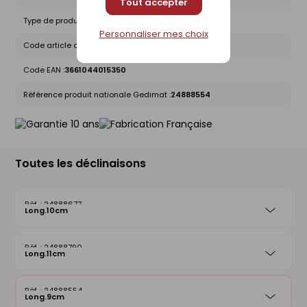
Tout accepter
Type de produit :
Crochets
Personnaliser mes choix
Code article chez le fournisseur :
QAFAA0967/518JT5
Code EAN :
3661044015350
Référence produit nationale Gedimat :
24888554
Toutes les déclinaisons
24888677
Long.10cm
24888790
Long.11cm
24888554
Long.9cm