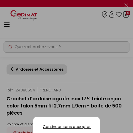
Panneau de gestion des cookies
Fer
le
0
flas
Connexio
info
Rechercher
Chantier express
Ardoises et Accessoires
Réf : 24888554
FRENEHARD
Crochet d'ardoise agrafe inox 17% teinté anjou
color talon 5mm fil 2,7mm L.9cm - boite de 500
pièces
Voir prix et disponibilité en magasin
Continuer sans accepter
Voir les 3 déclinaisons