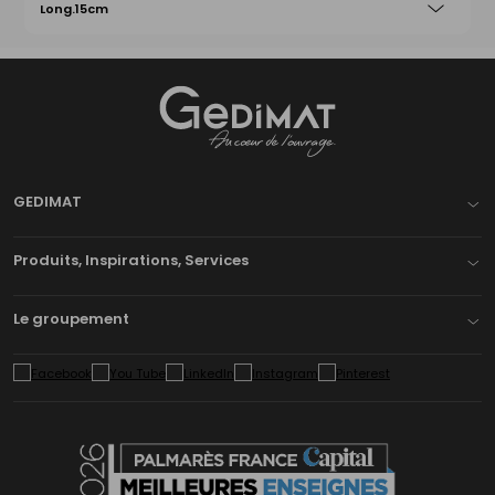
Long.15cm
Gedimat
- AU COEUR DE L'OUVRAGE
GEDIMAT
Produits, Inspirations, Services
Le groupement