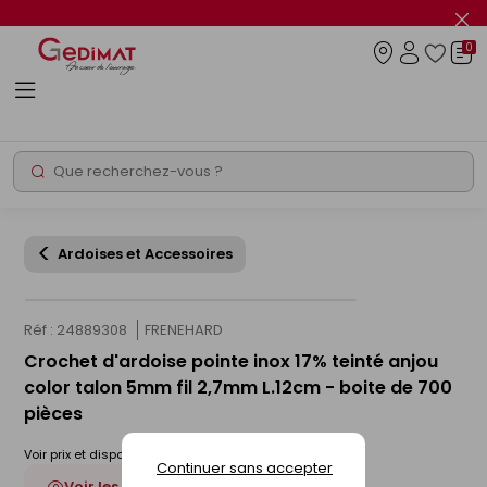
Panneau de gestion des cookies
Fer
le
0
flas
Connexio
info
Rechercher
Chantier express
Ardoises et Accessoires
Réf : 24889308
FRENEHARD
Crochet d'ardoise pointe inox 17% teinté anjou
color talon 5mm fil 2,7mm L.12cm - boite de 700
pièces
Voir prix et disponibilité en magasin
Continuer sans accepter
Voir les 3 déclinaisons